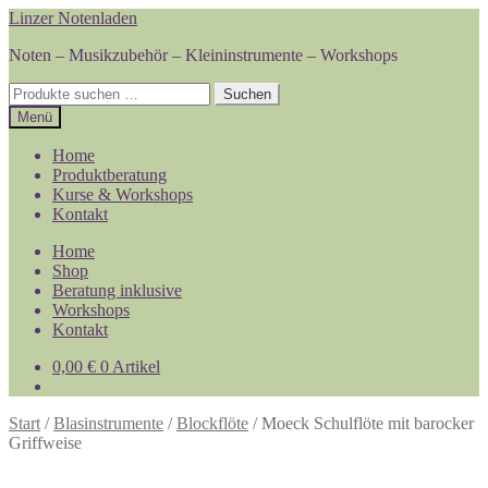
Zur
Zum
Linzer Notenladen
Navigation
Inhalt
Noten – Musikzubehör – Kleininstrumente – Workshops
springen
springen
Suchen
Suchen
nach:
Menü
Home
Produktberatung
Kurse & Workshops
Kontakt
Home
Shop
Beratung inklusive
Workshops
Kontakt
0,00
€
0 Artikel
Start
/
Blasinstrumente
/
Blockflöte
/
Moeck Schulflöte mit barocker
Griffweise