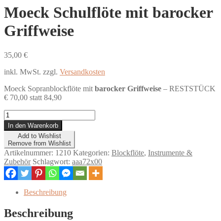
Moeck Schulflöte mit barocker
Griffweise
35,00
€
inkl. MwSt.
zzgl.
Versandkosten
Moeck Sopranblockflöte mit
barocker Griffweise
– RESTSTÜCK
€ 70,00 statt 84,90
Moeck
Schulflöte
In den Warenkorb
mit
Add to Wishlist
barocker
Remove from Wishlist
Griffweise
Artikelnummer:
1210
Kategorien:
Blockflöte
,
Instrumente &
Menge
Zubehör
Schlagwort:
aaa72x00
Beschreibung
Beschreibung