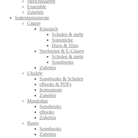
Streichquartett
Ensemble
Zubehör
Saiteninstrumente
Gitarre
Klassisch
Schulen & mehr
Solostücke
Duos & Trios
Steelstring & E-Gitarre
Schulen & mehr
Songbooks
Zubehör
Ukulele
Songbooks & Schulen
eBooks & PDFs
Instrumente
Zubehör
Mandoline
Songbooks
eBooks
Zubehör
Banjo
Songbooks
Zubehör