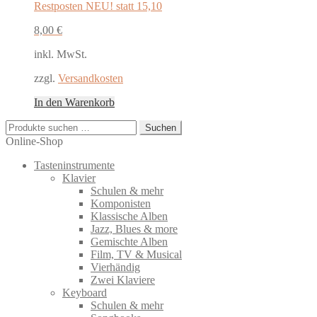
Restposten NEU! statt 15,10
8,00
€
inkl. MwSt.
zzgl.
Versandkosten
In den Warenkorb
Suchen
Suchen
nach:
Online-Shop
Tasteninstrumente
Klavier
Schulen & mehr
Komponisten
Klassische Alben
Jazz, Blues & more
Gemischte Alben
Film, TV & Musical
Vierhändig
Zwei Klaviere
Keyboard
Schulen & mehr