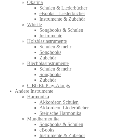
Okarina
Schulen & Liederbücher
eBooks – Liederbücher
Instrumente & Zubehör
Whistle
Songbooks & Schulen
Instrumente
Holzblasinstrumente
Schulen & mehr
Songbooks
Zubehör
Blechblasinstrumente
Schulen & mehr
Songbooks
Zubehör
C Bb Eb Play-Alongs
Andere Instrumente
Harmonika
Akkordeon Schulen
Akkordeon Liederbücher
Steirische Harmonika
Mundharmonika
Songbooks & Schulen
eBooks
Instrumente & Zubehör