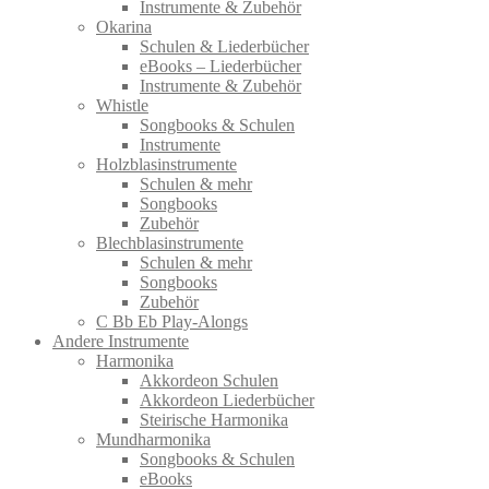
Instrumente & Zubehör
Okarina
Schulen & Liederbücher
eBooks – Liederbücher
Instrumente & Zubehör
Whistle
Songbooks & Schulen
Instrumente
Holzblasinstrumente
Schulen & mehr
Songbooks
Zubehör
Blechblasinstrumente
Schulen & mehr
Songbooks
Zubehör
C Bb Eb Play-Alongs
Andere Instrumente
Harmonika
Akkordeon Schulen
Akkordeon Liederbücher
Steirische Harmonika
Mundharmonika
Songbooks & Schulen
eBooks