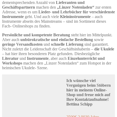
dementsprechenden Anzahl von
Lieferanten und
Geschäftspartnern
machen den
„Linzer Notenladen“
zur ersten
Adresse, wenn es um
Lieder- und Lehrbücher für verschiedenste
Instrumente
geht. Und auch viele
Kleininstrumente
– auch
Instrumente abseits des Mainstreams – sind im Sortiment dieses
Fach- Onlineshops zu finden.
Persönliche und kompetente Beratung
steht hier im Mittelpunkt.
Aber auch
unbürokratische und einfache Bestellung
sowie
geringe Versandkosten
und
schnelle Lieferung
sind garantiert.
Nicht zuletzt die Leidenschaft der Geschäftsinhaberin –
die Ukulele
– hat hier ihren besonderen Platz gefunden. Diesbezügliche
Literatur
und
Instrumente
, aber auch
Einzelunterricht und
Workshops
machen den „Linzer Notenladen“ zum Hotspot in der
heimischen Ukulele- Szene.
Ich wünsche viel
Vergnügen beim Stöbern
hier in meinem Online-
Shop und freue mich auf
Ihre Kontaktaufnahme!
Bettina Schipp
2500
€ 2,90
30 Jahre