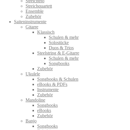
Streichtrio
Streichquartett
Ensemble
Zubehör
Saiteninstrumente
Gitarre
Klassisch
Schulen & mehr
Solostücke
Duos & Trios
Steelstring & E-Gitarre
Schulen & mehr
Songbooks
Zubehör
Ukulele
Songbooks & Schulen
eBooks & PDFs
Instrumente
Zubehör
Mandoline
Songbooks
eBooks
Zubehör
Banjo
Songbooks