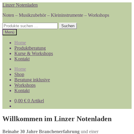
Zur
Zum
Linzer Notenladen
Navigation
Inhalt
Noten – Musikzubehör – Kleininstrumente – Workshops
springen
springen
Suchen
Suchen
nach:
Menü
Home
Produktberatung
Kurse & Workshops
Kontakt
Home
Shop
Beratung inklusive
Workshops
Kontakt
0,00
€
0 Artikel
Willkommen im Linzer Notenladen
Beinahe 30 Jahre Branchenerfahrung
und einer