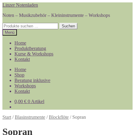
Zur
Zum
Linzer Notenladen
Navigation
Inhalt
Noten – Musikzubehör – Kleininstrumente – Workshops
springen
springen
Suchen
Suchen
nach:
Menü
Home
Produktberatung
Kurse & Workshops
Kontakt
Home
Shop
Beratung inklusive
Workshops
Kontakt
0,00
€
0 Artikel
Start
/
Blasinstrumente
/
Blockflöte
/
Sopran
Sopran