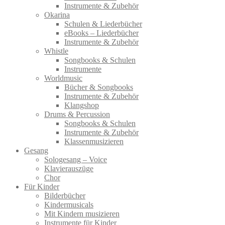
Instrumente & Zubehör
Okarina
Schulen & Liederbücher
eBooks – Liederbücher
Instrumente & Zubehör
Whistle
Songbooks & Schulen
Instrumente
Worldmusic
Bücher & Songbooks
Instrumente & Zubehör
Klangshop
Drums & Percussion
Songbooks & Schulen
Instrumente & Zubehör
Klassenmusizieren
Gesang
Sologesang – Voice
Klavierauszüge
Chor
Für Kinder
Bilderbücher
Kindermusicals
Mit Kindern musizieren
Instrumente für Kinder