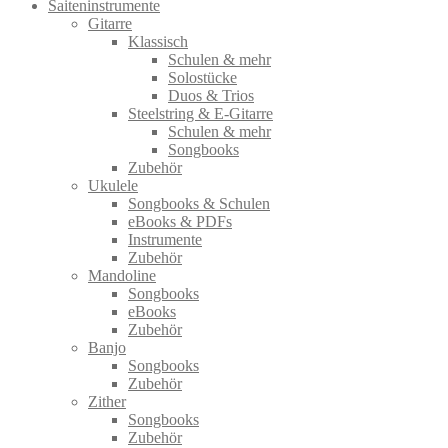
Saiteninstrumente
Gitarre
Klassisch
Schulen & mehr
Solostücke
Duos & Trios
Steelstring & E-Gitarre
Schulen & mehr
Songbooks
Zubehör
Ukulele
Songbooks & Schulen
eBooks & PDFs
Instrumente
Zubehör
Mandoline
Songbooks
eBooks
Zubehör
Banjo
Songbooks
Zubehör
Zither
Songbooks
Zubehör