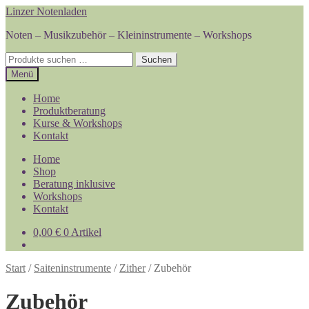
Zur
Zum
Linzer Notenladen
Navigation
Inhalt
Noten – Musikzubehör – Kleininstrumente – Workshops
springen
springen
Suchen
Suchen
nach:
Menü
Home
Produktberatung
Kurse & Workshops
Kontakt
Home
Shop
Beratung inklusive
Workshops
Kontakt
0,00
€
0 Artikel
Start
/
Saiteninstrumente
/
Zither
/
Zubehör
Zubehör