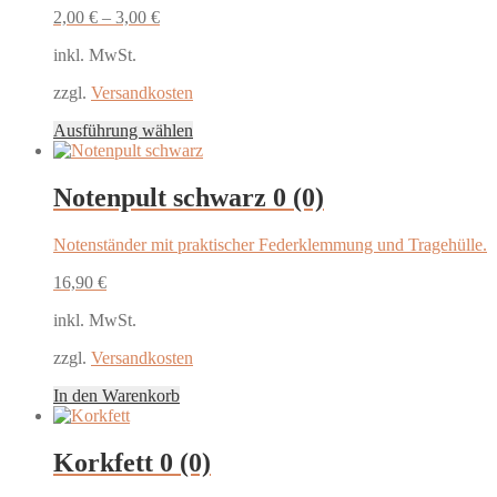
2,00
€
–
3,00
€
inkl. MwSt.
zzgl.
Versandkosten
Dieses
Ausführung wählen
Produkt
weist
mehrere
Notenpult schwarz
0 (0)
Varianten
auf.
Notenständer mit praktischer Federklemmung und Tragehülle.
Die
Optionen
16,90
€
können
auf
inkl. MwSt.
der
Produktseite
zzgl.
Versandkosten
gewählt
werden
In den Warenkorb
Korkfett
0 (0)