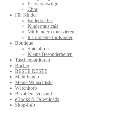
Klavierauszüge
Chor
Für Kinder
Bilderbücher
Kindermusicals
Mit Kindern musizieren
Instrumente für Kinder
Boutique
Spieluhren
Kleine Besonderheiten
Taschenpartituren
Bücher
BESTE RESTE
Mein Konto
Meine Wunschliste
Warenkorb
Bezahlen, Versand
eBooks & Downloads
Shop-Info