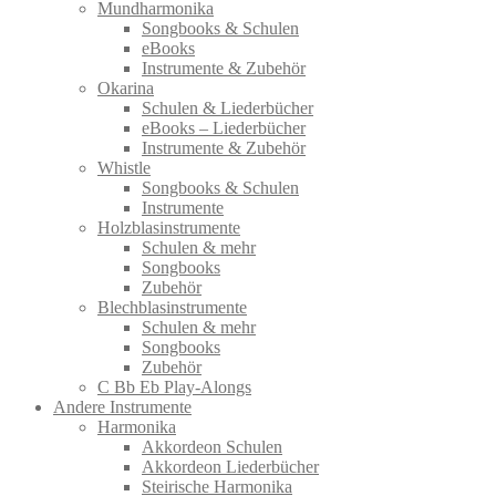
Mundharmonika
Songbooks & Schulen
eBooks
Instrumente & Zubehör
Okarina
Schulen & Liederbücher
eBooks – Liederbücher
Instrumente & Zubehör
Whistle
Songbooks & Schulen
Instrumente
Holzblasinstrumente
Schulen & mehr
Songbooks
Zubehör
Blechblasinstrumente
Schulen & mehr
Songbooks
Zubehör
C Bb Eb Play-Alongs
Andere Instrumente
Harmonika
Akkordeon Schulen
Akkordeon Liederbücher
Steirische Harmonika