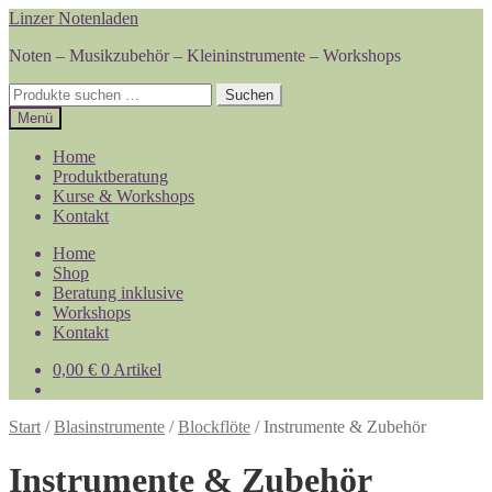
Zur
Zum
Linzer Notenladen
Navigation
Inhalt
Noten – Musikzubehör – Kleininstrumente – Workshops
springen
springen
Suchen
Suchen
nach:
Menü
Home
Produktberatung
Kurse & Workshops
Kontakt
Home
Shop
Beratung inklusive
Workshops
Kontakt
0,00
€
0 Artikel
Start
/
Blasinstrumente
/
Blockflöte
/
Instrumente & Zubehör
Instrumente & Zubehör