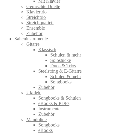
Mit Klavier
Gemischte Duette
Klaviertrio
Streichtrio
Streichquartett
Ensemble
Zubehör
Saiteninstrumente
Gitarre
Klassisch
Schulen & mehr
Solostücke
Duos & Trios
Steelstring & E-Gitarre
Schulen & mehr
Songbooks
Zubehör
Ukulele
Songbooks & Schulen
eBooks & PDFs
Instrumente
Zubehör
Mandoline
Songbooks
eBooks