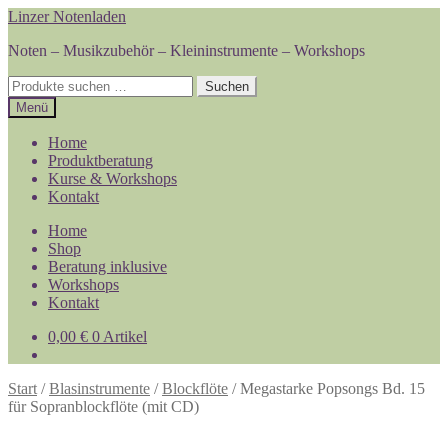
Zur
Zum
Linzer Notenladen
Navigation
Inhalt
Noten – Musikzubehör – Kleininstrumente – Workshops
springen
springen
Suchen
Suchen
nach:
Menü
Home
Produktberatung
Kurse & Workshops
Kontakt
Home
Shop
Beratung inklusive
Workshops
Kontakt
0,00
€
0 Artikel
Start
/
Blasinstrumente
/
Blockflöte
/
Megastarke Popsongs Bd. 15
für Sopranblockflöte (mit CD)