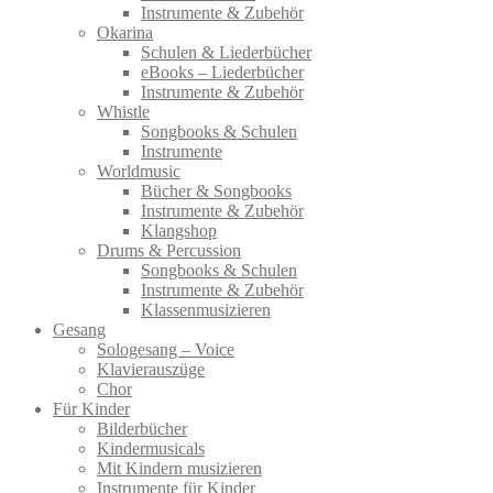
Instrumente & Zubehör
Okarina
Schulen & Liederbücher
eBooks – Liederbücher
Instrumente & Zubehör
Whistle
Songbooks & Schulen
Instrumente
Worldmusic
Bücher & Songbooks
Instrumente & Zubehör
Klangshop
Drums & Percussion
Songbooks & Schulen
Instrumente & Zubehör
Klassenmusizieren
Gesang
Sologesang – Voice
Klavierauszüge
Chor
Für Kinder
Bilderbücher
Kindermusicals
Mit Kindern musizieren
Instrumente für Kinder