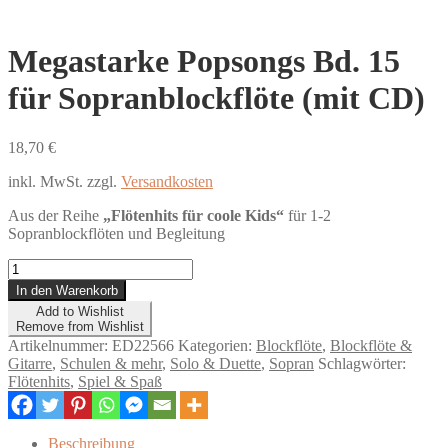
Megastarke Popsongs Bd. 15
für Sopranblockflöte (mit CD)
18,70
€
inkl. MwSt.
zzgl.
Versandkosten
Aus der Reihe
„Flötenhits für coole Kids“
für 1-2
Sopranblockflöten und Begleitung
Megastarke
Popsongs
In den Warenkorb
Bd.
Add to Wishlist
15
Remove from Wishlist
für
Artikelnummer:
ED22566
Kategorien:
Blockflöte
,
Blockflöte &
Sopranblockflöte
Gitarre
,
Schulen & mehr
,
Solo & Duette
,
Sopran
Schlagwörter:
(mit
Flötenhits
,
Spiel & Spaß
CD)
Menge
Beschreibung