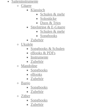
Saiteninstrumente
Gitarre
Klassisch
Schulen & mehr
Solostücke
Duos & Trios
Steelstring & E-Gitarre
Schulen & mehr
Songbooks
Zubehör
Ukulele
Songbooks & Schulen
eBooks & PDFs
Instrumente
Zubehör
Mandoline
Songbooks
eBooks
Zubehör
Banjo
Songbooks
Zubehör
Zither
Songbooks
Zubehör