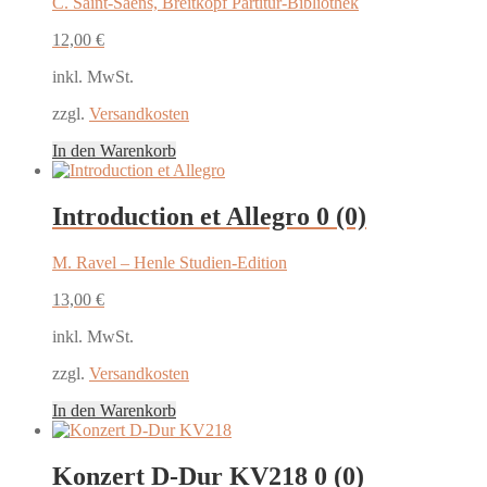
C. Saint-Saens, Breitkopf Partitur-Bibliothek
12,00
€
inkl. MwSt.
zzgl.
Versandkosten
In den Warenkorb
Introduction et Allegro
0 (0)
M. Ravel – Henle Studien-Edition
13,00
€
inkl. MwSt.
zzgl.
Versandkosten
In den Warenkorb
Konzert D-Dur KV218
0 (0)