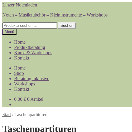
Zur
Zum
Linzer Notenladen
Navigation
Inhalt
Noten – Musikzubehör – Kleininstrumente – Workshops
springen
springen
Suchen
Suchen
nach:
Menü
Home
Produktberatung
Kurse & Workshops
Kontakt
Home
Shop
Beratung inklusive
Workshops
Kontakt
0,00
€
0 Artikel
Start
/
Taschenpartituren
Taschenpartituren