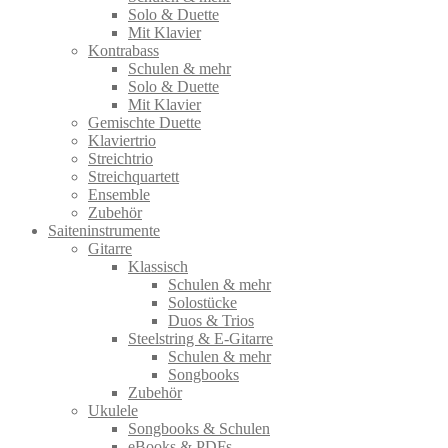
Solo & Duette
Mit Klavier
Kontrabass
Schulen & mehr
Solo & Duette
Mit Klavier
Gemischte Duette
Klaviertrio
Streichtrio
Streichquartett
Ensemble
Zubehör
Saiteninstrumente
Gitarre
Klassisch
Schulen & mehr
Solostücke
Duos & Trios
Steelstring & E-Gitarre
Schulen & mehr
Songbooks
Zubehör
Ukulele
Songbooks & Schulen
eBooks & PDFs