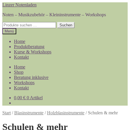
Zur
Zum
Linzer Notenladen
Navigation
Inhalt
Noten – Musikzubehör – Kleininstrumente – Workshops
springen
springen
Suchen
Suchen
nach:
Menü
Home
Produktberatung
Kurse & Workshops
Kontakt
Home
Shop
Beratung inklusive
Workshops
Kontakt
0,00
€
0 Artikel
Start
/
Blasinstrumente
/
Holzblasinstrumente
/
Schulen & mehr
Schulen & mehr