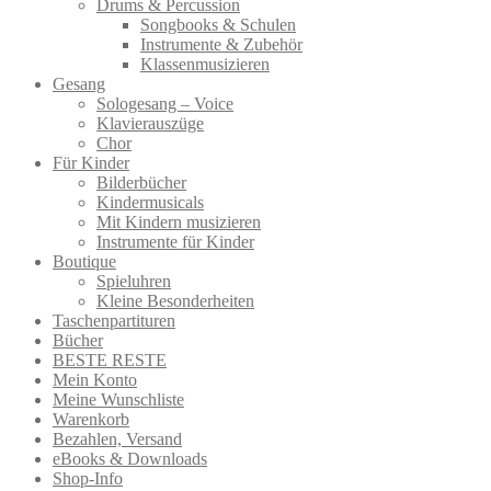
Drums & Percussion
Songbooks & Schulen
Instrumente & Zubehör
Klassenmusizieren
Gesang
Sologesang – Voice
Klavierauszüge
Chor
Für Kinder
Bilderbücher
Kindermusicals
Mit Kindern musizieren
Instrumente für Kinder
Boutique
Spieluhren
Kleine Besonderheiten
Taschenpartituren
Bücher
BESTE RESTE
Mein Konto
Meine Wunschliste
Warenkorb
Bezahlen, Versand
eBooks & Downloads
Shop-Info