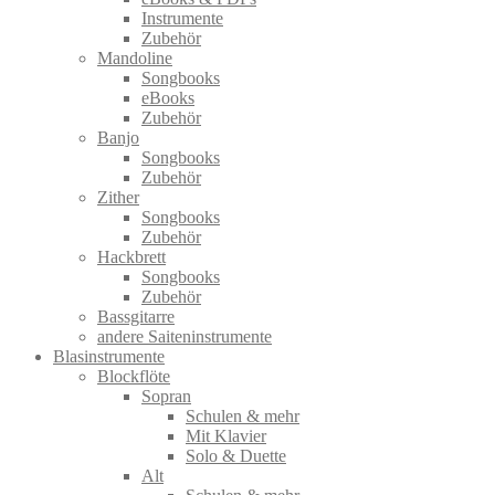
Instrumente
Zubehör
Mandoline
Songbooks
eBooks
Zubehör
Banjo
Songbooks
Zubehör
Zither
Songbooks
Zubehör
Hackbrett
Songbooks
Zubehör
Bassgitarre
andere Saiteninstrumente
Blasinstrumente
Blockflöte
Sopran
Schulen & mehr
Mit Klavier
Solo & Duette
Alt