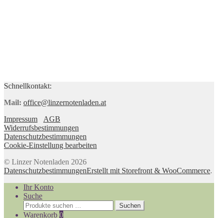
Schnellkontakt:
Mail:
office@linzernotenladen.at
Impressum
AGB
Widerrufsbestimmungen
Datenschutzbestimmungen
Cookie-Einstellung bearbeiten
© Linzer Notenladen 2026
Datenschutzbestimmungen
Erstellt mit Storefront & WooCommerce
.
Ihr Konto
Suche
Suchen
Suchen
nach:
Warenkorb
0