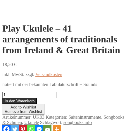
Play Ukulele – 41
arrangements of traditionals
from Ireland & Great Britain
18,20
€
inkl. MwSt.
zzgl.
Versandkosten
notiert mit der bekannten Tabulaturschrift + Sounds
Play
Ukulele
In den Warenkorb
–
Add to Wishlist
41
Remove from Wishlist
arrangements
Artikelnummer:
UK03
Kategorien:
Saiteninstrumente
,
Songbooks
of
& Schulen
,
Ukulele
Schlagwort:
songbooks.info
traditionals
from