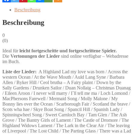
Ireland
Beschreibung
&
Great
Beschreibung
Britain
Menge
0
(
0
)
Ideal für
leicht fortgeschritte und fortgeschrittene Spieler.
Die
Vertonungen der Lieder
sind online verfügbar – Webadresse
im Buch.
Liste der Lieder:
A Highland Lad my love was born / Across the
western Ocean / At the Wave Mouth / Auld Lang Syne / Barbara
Allen / Byker Hill / Ceol brutha – A Fairy plaint / Down by the
Sally Gardens / Drunken Sailor / Duan Nollaig – Christmas Duanag
/ Eileen Aroon / I never will marry / I`ll tell me ma / Loch Lomond /
MacPhersons Farewell / Mermaid Song / Molly Malone / My
Bonny lies over the Ocean / Scarborough Fair / Scotland the brave /
Scots wha hae / Skye Boat Song / Spancil Hill / Spanish Lady /
Spinningwheel Song / Sweet Carnloch Bay / Tam Glen / The Ash
Grove / The Bantry Girls of Lament / The Castle of Dromore / The
Highland Widows Lament / The Lark in the Clear Air / The leaving
of Liverpool / The Lost Child / The Parting Glass / There was a Lad