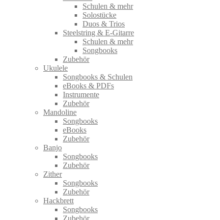
Schulen & mehr
Solostücke
Duos & Trios
Steelstring & E-Gitarre
Schulen & mehr
Songbooks
Zubehör
Ukulele
Songbooks & Schulen
eBooks & PDFs
Instrumente
Zubehör
Mandoline
Songbooks
eBooks
Zubehör
Banjo
Songbooks
Zubehör
Zither
Songbooks
Zubehör
Hackbrett
Songbooks
Zubehör