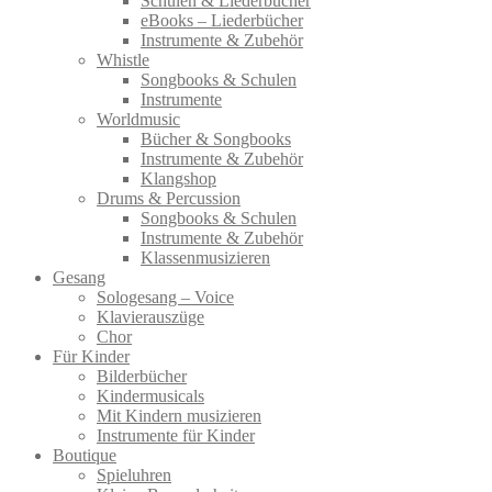
Schulen & Liederbücher
eBooks – Liederbücher
Instrumente & Zubehör
Whistle
Songbooks & Schulen
Instrumente
Worldmusic
Bücher & Songbooks
Instrumente & Zubehör
Klangshop
Drums & Percussion
Songbooks & Schulen
Instrumente & Zubehör
Klassenmusizieren
Gesang
Sologesang – Voice
Klavierauszüge
Chor
Für Kinder
Bilderbücher
Kindermusicals
Mit Kindern musizieren
Instrumente für Kinder
Boutique
Spieluhren