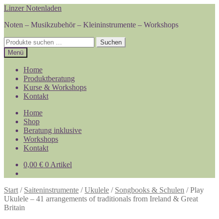
Zur
Zum
Linzer Notenladen
Navigation
Inhalt
Noten – Musikzubehör – Kleininstrumente – Workshops
springen
springen
Suchen
Suchen
nach:
Menü
Home
Produktberatung
Kurse & Workshops
Kontakt
Home
Shop
Beratung inklusive
Workshops
Kontakt
0,00
€
0 Artikel
Start
/
Saiteninstrumente
/
Ukulele
/
Songbooks & Schulen
/
Play
Ukulele – 41 arrangements of traditionals from Ireland & Great
Britain