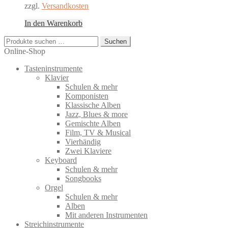
zzgl.
Versandkosten
In den Warenkorb
Suchen
Suchen
nach:
Online-Shop
Tasteninstrumente
Klavier
Schulen & mehr
Komponisten
Klassische Alben
Jazz, Blues & more
Gemischte Alben
Film, TV & Musical
Vierhändig
Zwei Klaviere
Keyboard
Schulen & mehr
Songbooks
Orgel
Schulen & mehr
Alben
Mit anderen Instrumenten
Streichinstrumente