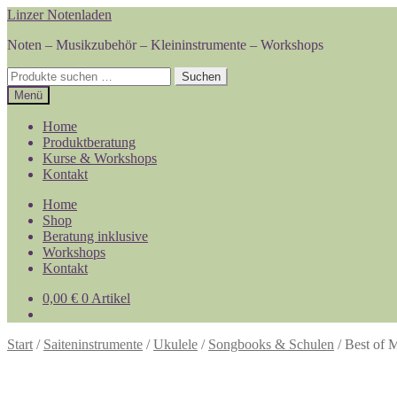
Zur
Zum
Linzer Notenladen
Navigation
Inhalt
Noten – Musikzubehör – Kleininstrumente – Workshops
springen
springen
Suchen
Suchen
nach:
Menü
Home
Produktberatung
Kurse & Workshops
Kontakt
Home
Shop
Beratung inklusive
Workshops
Kontakt
0,00
€
0 Artikel
Start
/
Saiteninstrumente
/
Ukulele
/
Songbooks & Schulen
/
Best of 