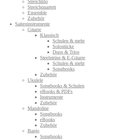
Streichtrio
Streichquartett
Ensemble
Zubehör
Saiteninstrumente
Gitarre
Klassisch
Schulen & mehr
Solostücke
Duos & Trios
Steelstring & E-Gitarre
Schulen & mehr
Songbooks
Zubehör
Ukulele
Songbooks & Schulen
eBooks & PDFs
Instrumente
Zubehör
Mandoline
Songbooks
eBooks
Zubehör
Banjo
Songbooks