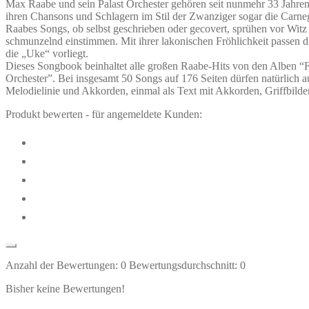
Max Raabe und sein Palast Orchester gehören seit nunmehr 33 Jahren
ihren Chansons und Schlagern im Stil der Zwanziger sogar die Carne
Raabes Songs, ob selbst geschrieben oder gecovert, sprühen vor Wi
schmunzelnd einstimmen. Mit ihrer lakonischen Fröhlichkeit passen d
die „Uke“ vorliegt.
Dieses Songbook beinhaltet alle großen Raabe-Hits von den Alben “F
Orchester”. Bei insgesamt 50 Songs auf 176 Seiten dürfen natürlich a
Melodielinie und Akkorden, einmal als Text mit Akkorden, Griffbild
Produkt bewerten - für angemeldete Kunden:
Anzahl der Bewertungen:
0
Bewertungsdurchschnitt:
0
Bisher keine Bewertungen!