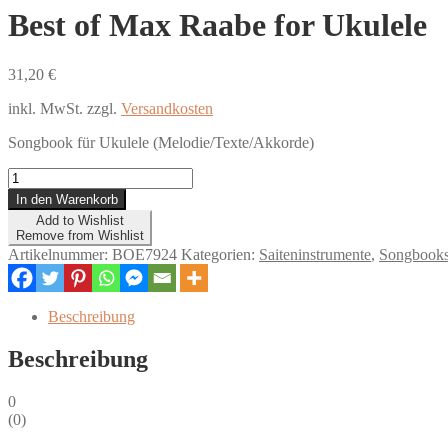
Best of Max Raabe for Ukulele
31,20
€
inkl. MwSt.
zzgl.
Versandkosten
Songbook für Ukulele (Melodie/Texte/Akkorde)
Best
of
In den Warenkorb
Max
Add to Wishlist
Raabe
Remove from Wishlist
for
Artikelnummer:
BOE7924
Kategorien:
Saiteninstrumente
,
Songbooks
Ukulele
Menge
Beschreibung
Beschreibung
0
(
0
)