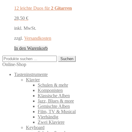
12 leichte Duos für
2 Gitarren
28,50
€
inkl. MwSt.
zzgl.
Versandkosten
In den Warenkorb
Suchen
Suchen
nach:
Online-Shop
Tasteninstrumente
Klavier
Schulen & mehr
Komponisten
Klassische Alben
Jazz, Blues & more
Gemischte Alben
Film, TV & Musical
Vierhändig
Zwei Klaviere
Keyboard