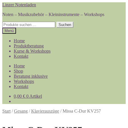
Zur
Zum
Linzer Notenladen
Navigation
Inhalt
Noten – Musikzubehör – Kleininstrumente – Workshops
springen
springen
Suchen
Suchen
nach:
Menü
Home
Produktberatung
Kurse & Workshops
Kontakt
Home
Shop
Beratung inklusive
Workshops
Kontakt
0,00
€
0 Artikel
Start
/
Gesang
/
Klavierauszüge
/
Missa C-Dur KV257