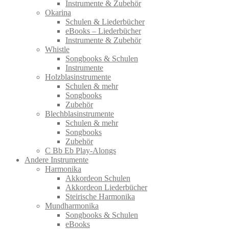
Instrumente & Zubehör
Okarina
Schulen & Liederbücher
eBooks – Liederbücher
Instrumente & Zubehör
Whistle
Songbooks & Schulen
Instrumente
Holzblasinstrumente
Schulen & mehr
Songbooks
Zubehör
Blechblasinstrumente
Schulen & mehr
Songbooks
Zubehör
C Bb Eb Play-Alongs
Andere Instrumente
Harmonika
Akkordeon Schulen
Akkordeon Liederbücher
Steirische Harmonika
Mundharmonika
Songbooks & Schulen
eBooks