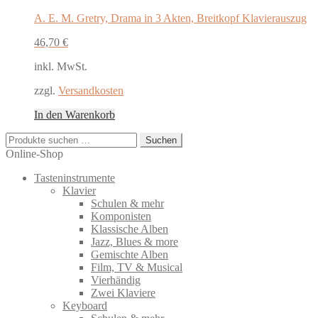
A. E. M. Gretry, Drama in 3 Akten, Breitkopf Klavierauszug
46,70
€
inkl. MwSt.
zzgl.
Versandkosten
In den Warenkorb
Suchen
Suchen
nach:
Online-Shop
Tasteninstrumente
Klavier
Schulen & mehr
Komponisten
Klassische Alben
Jazz, Blues & more
Gemischte Alben
Film, TV & Musical
Vierhändig
Zwei Klaviere
Keyboard