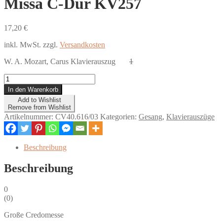
Missa C-Dur KV257
17,20
€
inkl. MwSt.
zzgl.
Versandkosten
W. A. Mozart, Carus Klavierauszug
1
Missa
C-
In den Warenkorb
Dur
Add to Wishlist
KV257
Remove from Wishlist
Menge
Artikelnummer:
CV40.616/03
Kategorien:
Gesang
,
Klavierauszüge
Beschreibung
Beschreibung
0
(
0
)
Große Credomesse