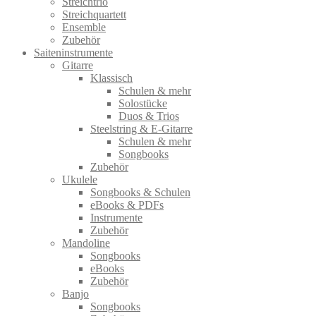
Streichtrio
Streichquartett
Ensemble
Zubehör
Saiteninstrumente
Gitarre
Klassisch
Schulen & mehr
Solostücke
Duos & Trios
Steelstring & E-Gitarre
Schulen & mehr
Songbooks
Zubehör
Ukulele
Songbooks & Schulen
eBooks & PDFs
Instrumente
Zubehör
Mandoline
Songbooks
eBooks
Zubehör
Banjo
Songbooks