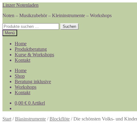
Zur
Zum
Linzer Notenladen
Navigation
Inhalt
Noten – Musikzubehör – Kleininstrumente – Workshops
springen
springen
Suchen
Suchen
nach:
Menü
Home
Produktberatung
Kurse & Workshops
Kontakt
Home
Shop
Beratung inklusive
Workshops
Kontakt
0,00
€
0 Artikel
Start
/
Blasinstrumente
/
Blockflöte
/
Die schönsten Volks- und Kinder