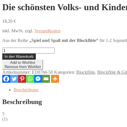
Die schönsten Volks- und Kinder
18,20
€
inkl. MwSt.
zzgl.
Versandkosten
Aus der Reihe
„Spiel und Spaß mit der Blockflöte“
für 1-2 Sopranf
Die
schönsten
In den Warenkorb
Volks-
Add to Wishlist
und
Remove from Wishlist
Kinderlieder
Artikelnummer:
ED8766-50
Kategorien:
Blockflöte
,
Blockflöte & Git
für
Sopranblockflöte
(mit
Beschreibung
CD)
Menge
Beschreibung
5
(
1
)