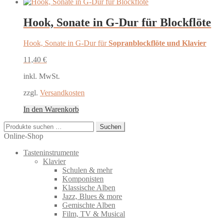
Hook, Sonate in G-Dur für Blockflöte
Hook, Sonate in G-Dur für
Sopranblockflöte und Klavier
11,40
€
inkl. MwSt.
zzgl.
Versandkosten
In den Warenkorb
Suchen
Suchen
nach:
Online-Shop
Tasteninstrumente
Klavier
Schulen & mehr
Komponisten
Klassische Alben
Jazz, Blues & more
Gemischte Alben
Film, TV & Musical