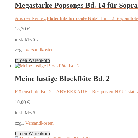
Megastarke Popsongs Bd. 14 für Sopra
Aus der Reihe
„Flötenhits für coole Kids“
für 1-2 Sopranflöt
18,70
€
inkl. MwSt.
zzgl.
Versandkosten
In den Warenkorb
Meine lustige Blockflöte Bd. 2
Flötenschule Bd. 2 – ABVERKAUF – Restposten NEU! statt 
10,00
€
inkl. MwSt.
zzgl.
Versandkosten
In den Warenkorb