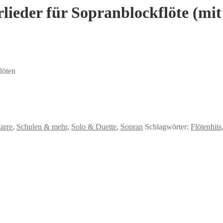
lieder für Sopranblockflöte (mi
löten
arre
,
Schulen & mehr
,
Solo & Duette
,
Sopran
Schlagwörter:
Flötenhits