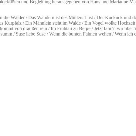
blockflöten und Begleitung herausgegeben von Hans und Marianne Mag
on die Wälder / Das Wandern ist des Müllers Lust / Der Kuckuck und d
us Kurpfalz / Ein Männlein steht im Walde / Ein Vogel wollte Hochzei
kommt von draußen rein / Im Frühtau zu Berge / Jetzt fahr’n wir über’
m / Suse liebe Suse / Wenn die bunten Fahnen wehen / Wenn ich ein 