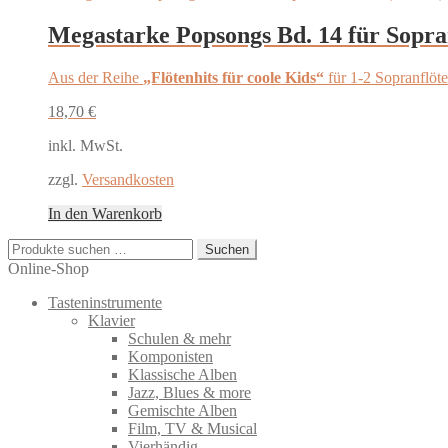
Megastarke Popsongs Bd. 14 für Sopra
Aus der Reihe
„Flötenhits für coole Kids“
für 1-2 Sopranflöt
18,70
€
inkl. MwSt.
zzgl.
Versandkosten
In den Warenkorb
Suchen
Suchen
nach:
Online-Shop
Tasteninstrumente
Klavier
Schulen & mehr
Komponisten
Klassische Alben
Jazz, Blues & more
Gemischte Alben
Film, TV & Musical
Vierhändig