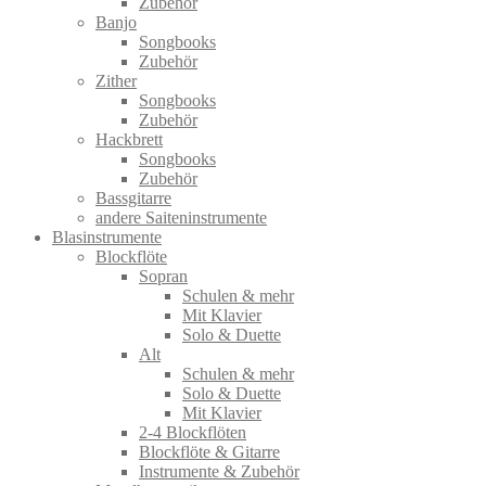
Zubehör
Banjo
Songbooks
Zubehör
Zither
Songbooks
Zubehör
Hackbrett
Songbooks
Zubehör
Bassgitarre
andere Saiteninstrumente
Blasinstrumente
Blockflöte
Sopran
Schulen & mehr
Mit Klavier
Solo & Duette
Alt
Schulen & mehr
Solo & Duette
Mit Klavier
2-4 Blockflöten
Blockflöte & Gitarre
Instrumente & Zubehör