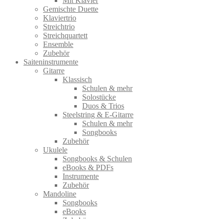
Mit Klavier
Gemischte Duette
Klaviertrio
Streichtrio
Streichquartett
Ensemble
Zubehör
Saiteninstrumente
Gitarre
Klassisch
Schulen & mehr
Solostücke
Duos & Trios
Steelstring & E-Gitarre
Schulen & mehr
Songbooks
Zubehör
Ukulele
Songbooks & Schulen
eBooks & PDFs
Instrumente
Zubehör
Mandoline
Songbooks
eBooks