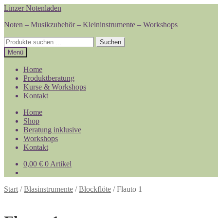
Zur
Zum
Linzer Notenladen
Navigation
Inhalt
Noten – Musikzubehör – Kleininstrumente – Workshops
springen
springen
Suchen
Suchen
nach:
Menü
Home
Produktberatung
Kurse & Workshops
Kontakt
Home
Shop
Beratung inklusive
Workshops
Kontakt
0,00
€
0 Artikel
Start
/
Blasinstrumente
/
Blockflöte
/
Flauto 1