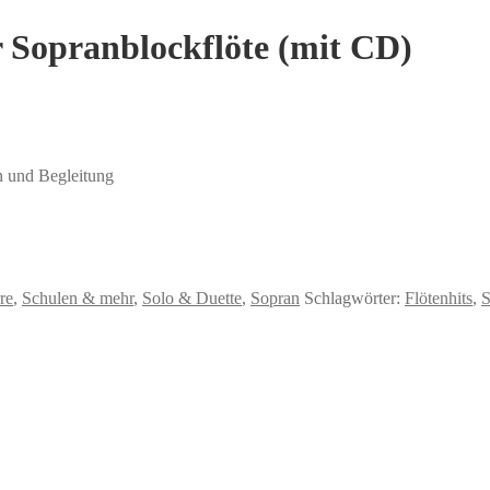
 Sopranblockflöte (mit CD)
n und Begleitung
re
,
Schulen & mehr
,
Solo & Duette
,
Sopran
Schlagwörter:
Flötenhits
,
S