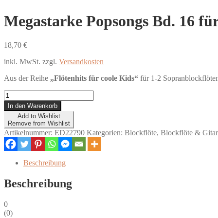
Megastarke Popsongs Bd. 16 für
18,70
€
inkl. MwSt.
zzgl.
Versandkosten
Aus der Reihe
„Flötenhits für coole Kids“
für 1-2 Sopranblockflöte
Megastarke
Popsongs
In den Warenkorb
Bd.
Add to Wishlist
16
Remove from Wishlist
für
Artikelnummer:
ED22790
Kategorien:
Blockflöte
,
Blockflöte & Gitar
Sopranblockflöte
(mit
CD)
Beschreibung
Menge
Beschreibung
0
(
0
)