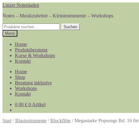
Zur
Zum
Linzer Notenladen
Navigation
Inhalt
Noten – Musikzubehör – Kleininstrumente – Workshops
springen
springen
Suchen
Suchen
nach:
Menü
Home
Produktberatung
Kurse & Workshops
Kontakt
Home
Shop
Beratung inklusive
Workshops
Kontakt
0,00
€
0 Artikel
Start
/
Blasinstrumente
/
Blockflöte
/
Megastarke Popsongs Bd. 16 für