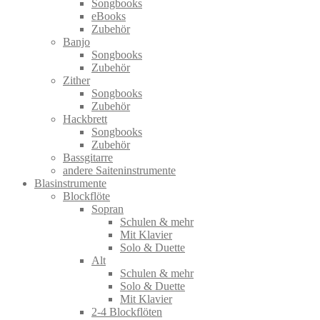
Songbooks
eBooks
Zubehör
Banjo
Songbooks
Zubehör
Zither
Songbooks
Zubehör
Hackbrett
Songbooks
Zubehör
Bassgitarre
andere Saiteninstrumente
Blasinstrumente
Blockflöte
Sopran
Schulen & mehr
Mit Klavier
Solo & Duette
Alt
Schulen & mehr
Solo & Duette
Mit Klavier
2-4 Blockflöten