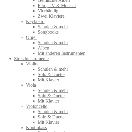
Gemischte Alben
Film, TV & Musical
Vierhändig
Zwei Klaviere
Keyboard
Schulen & mehr
Songbooks
Orgel
Schulen & mehr
Alben
Mit anderen Instrumenten
Streichinstrumente
Violine
Schulen & mehr
Solo & Duette
Mit Klavier
Viola
Schulen & mehr
Solo & Duette
Mit Klavier
Violoncello
Schulen & mehr
Solo & Duette
Mit Klavier
Kontrabass