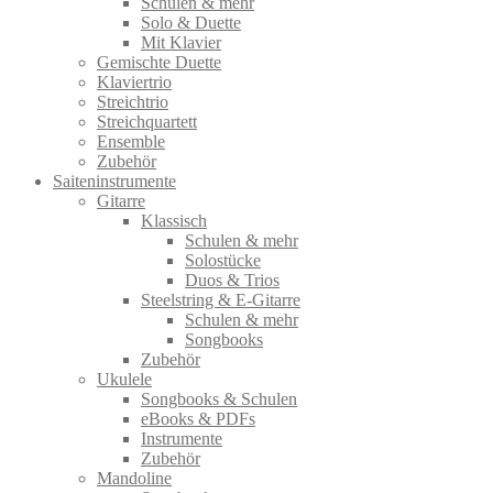
Schulen & mehr
Solo & Duette
Mit Klavier
Gemischte Duette
Klaviertrio
Streichtrio
Streichquartett
Ensemble
Zubehör
Saiteninstrumente
Gitarre
Klassisch
Schulen & mehr
Solostücke
Duos & Trios
Steelstring & E-Gitarre
Schulen & mehr
Songbooks
Zubehör
Ukulele
Songbooks & Schulen
eBooks & PDFs
Instrumente
Zubehör
Mandoline