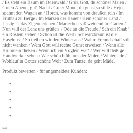
/ Es steht ein Baum im Odenwald / Grüß Gott, du schöner Maien /
Guten Abend, gut‘ Nacht / Guter Mond, du gehst so stille / Hejo,
spannt den Wagen an / Horch, was kommt von draußen rein / Im
Frühtau zu Berge / Im Märzen der Bauer / Kein schöner Land /
Lustig ist das Zigeunerleben / Mariechen saß weinend im Garten /
Nun will der Lenz uns grüßen / Ode an die Freude / Sah ein Knab‘
ein Röslein stehen / Schön ist die Welt / Schwarzbraun ist die
Haselnuss / So treiben wir den Winter aus / Wahre Freundschaft soll
nicht wanken / Wem Gott will rechte Gunst erweisen / Wenn alle
Brünnlein fließen / Wenn ich ein Vöglein wär‘ / Wer will fleißige
Handwerker sehen / Wie schön blüht uns der Maien / Winter, ade /
Wohlauf in Gottes schöne Welt / Zum Tanze, da geht Mädel
Produkt bewerten - für angemeldete Kunden: