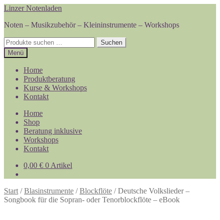
Zur
Zum
Linzer Notenladen
Navigation
Inhalt
Noten – Musikzubehör – Kleininstrumente – Workshops
springen
springen
Suchen
Suchen
nach:
Menü
Home
Produktberatung
Kurse & Workshops
Kontakt
Home
Shop
Beratung inklusive
Workshops
Kontakt
0,00
€
0 Artikel
Start
/
Blasinstrumente
/
Blockflöte
/
Deutsche Volkslieder –
Songbook für die Sopran- oder Tenorblockflöte – eBook