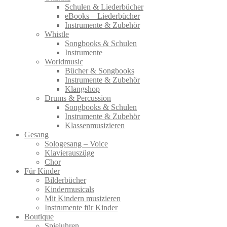
Schulen & Liederbücher
eBooks – Liederbücher
Instrumente & Zubehör
Whistle
Songbooks & Schulen
Instrumente
Worldmusic
Bücher & Songbooks
Instrumente & Zubehör
Klangshop
Drums & Percussion
Songbooks & Schulen
Instrumente & Zubehör
Klassenmusizieren
Gesang
Sologesang – Voice
Klavierauszüge
Chor
Für Kinder
Bilderbücher
Kindermusicals
Mit Kindern musizieren
Instrumente für Kinder
Boutique
Spieluhren