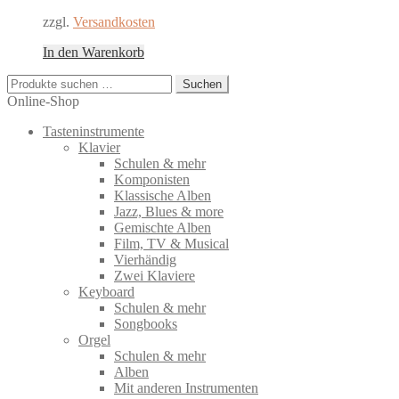
zzgl.
Versandkosten
In den Warenkorb
Suchen
Suchen
nach:
Online-Shop
Tasteninstrumente
Klavier
Schulen & mehr
Komponisten
Klassische Alben
Jazz, Blues & more
Gemischte Alben
Film, TV & Musical
Vierhändig
Zwei Klaviere
Keyboard
Schulen & mehr
Songbooks
Orgel
Schulen & mehr
Alben
Mit anderen Instrumenten