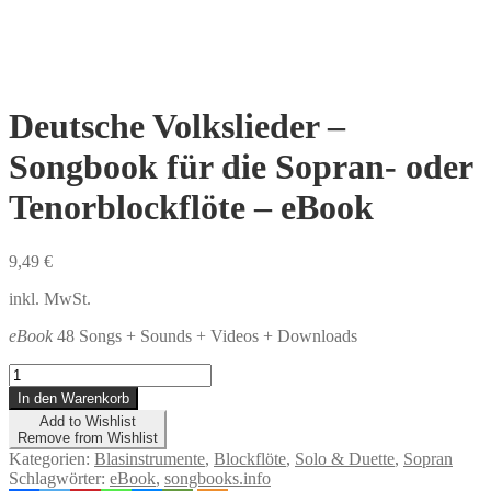
Deutsche Volkslieder –
Songbook für die Sopran- oder
Tenorblockflöte – eBook
9,49
€
inkl. MwSt.
eBook
48 Songs + Sounds + Videos + Downloads
Deutsche
Volkslieder
In den Warenkorb
-
Add to Wishlist
Songbook
Remove from Wishlist
für
Kategorien:
Blasinstrumente
,
Blockflöte
,
Solo & Duette
,
Sopran
die
Schlagwörter:
eBook
,
songbooks.info
Sopran-