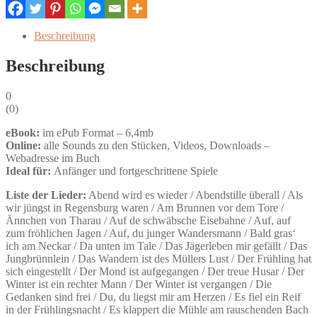
oder
Tenorblockflöte
Beschreibung
-
eBook
Beschreibung
Menge
0
(
0
)
eBook:
im ePub Format – 6,4mb
Online:
alle Sounds zu den Stücken, Videos, Downloads –
Webadresse im Buch
Ideal für:
Anfänger und fortgeschrittene Spiele
Liste der Lieder:
Abend wird es wieder / Abendstille überall / Als
wir jüngst in Regensburg waren / Am Brunnen vor dem Tore /
Ännchen von Tharau / Auf de schwäbsche Eisebahne / Auf, auf
zum fröhlichen Jagen / Auf, du junger Wandersmann / Bald gras‘
ich am Neckar / Da unten im Tale / Das Jägerleben mir gefällt / Das
Jungbrünnlein / Das Wandern ist des Müllers Lust / Der Frühling hat
sich eingestellt / Der Mond ist aufgegangen / Der treue Husar / Der
Winter ist ein rechter Mann / Der Winter ist vergangen / Die
Gedanken sind frei / Du, du liegst mir am Herzen / Es fiel ein Reif
in der Frühlingsnacht / Es klappert die Mühle am rauschenden Bach