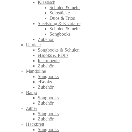
Klassisch
Schulen & mehr
Solostücke
Duos & Trios
Steelstring & E-Gitarre
Schulen & mehr
Songbooks
Zubehör
Ukulele
Songbooks & Schulen
eBooks & PDFs
Instrumente
Zubehör
Mandoline
Songbooks
eBooks
Zubehör
Banjo
Songbooks
Zubehör
Zither
Songbooks
Zubehör
Hackbrett
Songbooks