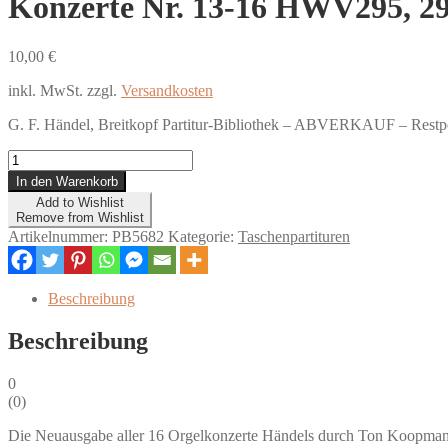
Konzerte Nr. 13-16 HWV295, 29
10,00
€
inkl. MwSt.
zzgl.
Versandkosten
G. F. Händel, Breitkopf Partitur-Bibliothek – ABVERKAUF – Restpo
Konzerte
Nr.
In den Warenkorb
13-
Add to Wishlist
16
Remove from Wishlist
HWV295,
Artikelnummer:
PB5682
Kategorie:
Taschenpartituren
296a,
304,
305a
Beschreibung
Menge
Beschreibung
0
(
0
)
Die Neuausgabe aller 16 Orgelkonzerte Händels durch Ton Koopman 