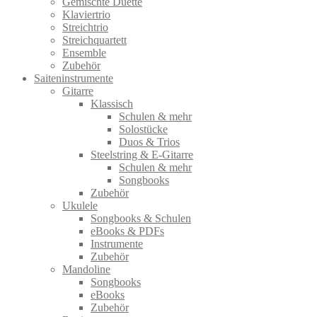
Gemischte Duette
Klaviertrio
Streichtrio
Streichquartett
Ensemble
Zubehör
Saiteninstrumente
Gitarre
Klassisch
Schulen & mehr
Solostücke
Duos & Trios
Steelstring & E-Gitarre
Schulen & mehr
Songbooks
Zubehör
Ukulele
Songbooks & Schulen
eBooks & PDFs
Instrumente
Zubehör
Mandoline
Songbooks
eBooks
Zubehör