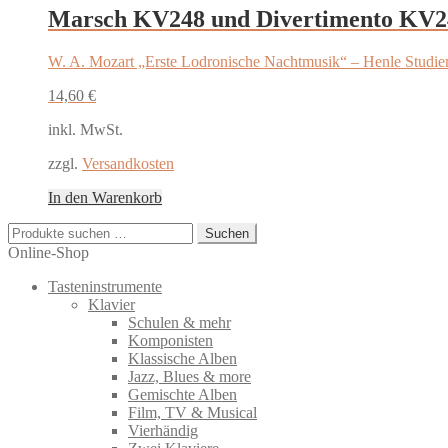
Marsch KV248 und Divertimento KV2
W. A. Mozart „Erste Lodronische Nachtmusik“ – Henle Studie
14,60
€
inkl. MwSt.
zzgl.
Versandkosten
In den Warenkorb
Suchen
Suchen
nach:
Online-Shop
Tasteninstrumente
Klavier
Schulen & mehr
Komponisten
Klassische Alben
Jazz, Blues & more
Gemischte Alben
Film, TV & Musical
Vierhändig