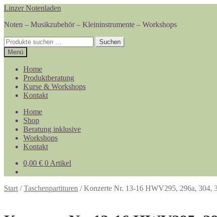
Zur
Zum
Linzer Notenladen
Navigation
Inhalt
Noten – Musikzubehör – Kleininstrumente – Workshops
springen
springen
Suchen
Suchen
nach:
Menü
Home
Produktberatung
Kurse & Workshops
Kontakt
Home
Shop
Beratung inklusive
Workshops
Kontakt
0,00
€
0 Artikel
Start
/
Taschenpartituren
/
Konzerte Nr. 13-16 HWV295, 296a, 304, 