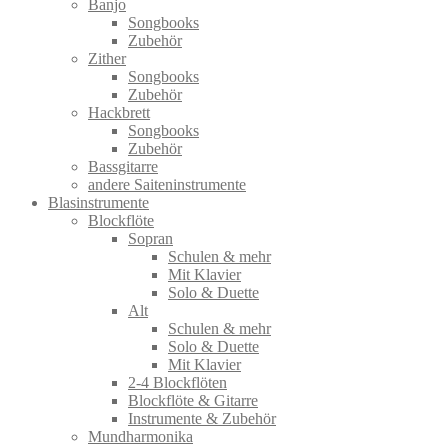
Banjo
Songbooks
Zubehör
Zither
Songbooks
Zubehör
Hackbrett
Songbooks
Zubehör
Bassgitarre
andere Saiteninstrumente
Blasinstrumente
Blockflöte
Sopran
Schulen & mehr
Mit Klavier
Solo & Duette
Alt
Schulen & mehr
Solo & Duette
Mit Klavier
2-4 Blockflöten
Blockflöte & Gitarre
Instrumente & Zubehör
Mundharmonika