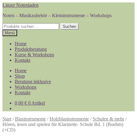
Zur
Zum
Linzer Notenladen
Navigation
Inhalt
Noten – Musikzubehör – Kleininstrumente – Workshops
springen
springen
Suchen
Suchen
nach:
Menü
Home
Produktberatung
Kurse & Workshops
Kontakt
Home
Shop
Beratung inklusive
Workshops
Kontakt
0,00
€
0 Artikel
Start
/
Blasinstrumente
/
Holzblasinstrumente
/
Schulen & mehr
/
Hören, lesen und spielen für Klarinette- Schule Bd. 1 (Boehm)
(+CD)