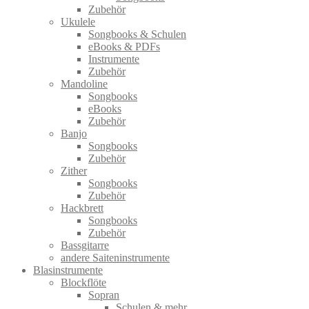
Zubehör
Ukulele
Songbooks & Schulen
eBooks & PDFs
Instrumente
Zubehör
Mandoline
Songbooks
eBooks
Zubehör
Banjo
Songbooks
Zubehör
Zither
Songbooks
Zubehör
Hackbrett
Songbooks
Zubehör
Bassgitarre
andere Saiteninstrumente
Blasinstrumente
Blockflöte
Sopran
Schulen & mehr