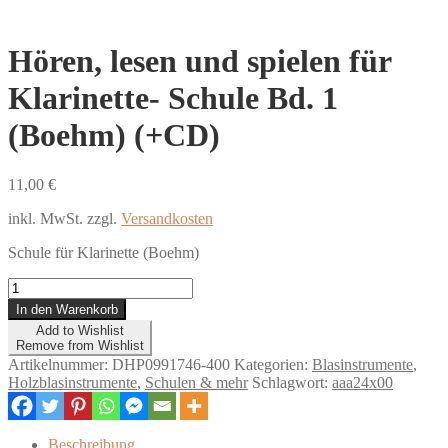
Hören, lesen und spielen für
Klarinette- Schule Bd. 1
(Boehm) (+CD)
11,00
€
inkl. MwSt.
zzgl.
Versandkosten
Schule für Klarinette (Boehm)
Hören,
lesen
In den Warenkorb
und
Add to Wishlist
spielen
Remove from Wishlist
für
Artikelnummer:
DHP0991746-400
Kategorien:
Blasinstrumente
,
Klarinette-
Holzblasinstrumente
,
Schulen & mehr
Schlagwort:
aaa24x00
Schule
Bd.
1
Beschreibung
(Boehm)