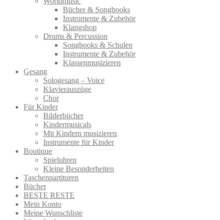
Worldmusic
Bücher & Songbooks
Instrumente & Zubehör
Klangshop
Drums & Percussion
Songbooks & Schulen
Instrumente & Zubehör
Klassenmusizieren
Gesang
Sologesang – Voice
Klavierauszüge
Chor
Für Kinder
Bilderbücher
Kindermusicals
Mit Kindern musizieren
Instrumente für Kinder
Boutique
Spieluhren
Kleine Besonderheiten
Taschenpartituren
Bücher
BESTE RESTE
Mein Konto
Meine Wunschliste