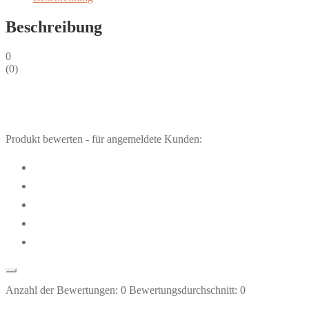
(+CD)
Beschreibung
Menge
0
(
0
)
Produkt bewerten - für angemeldete Kunden:
Anzahl der Bewertungen:
0
Bewertungsdurchschnitt:
0