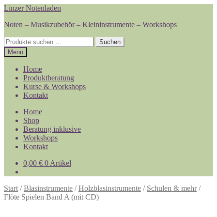
Zur
Zum
Linzer Notenladen
Navigation
Inhalt
Noten – Musikzubehör – Kleininstrumente – Workshops
springen
springen
Suchen
Suchen
nach:
Menü
Home
Produktberatung
Kurse & Workshops
Kontakt
Home
Shop
Beratung inklusive
Workshops
Kontakt
0,00
€
0 Artikel
Start
/
Blasinstrumente
/
Holzblasinstrumente
/
Schulen & mehr
/
Flöte Spielen Band A (mit CD)