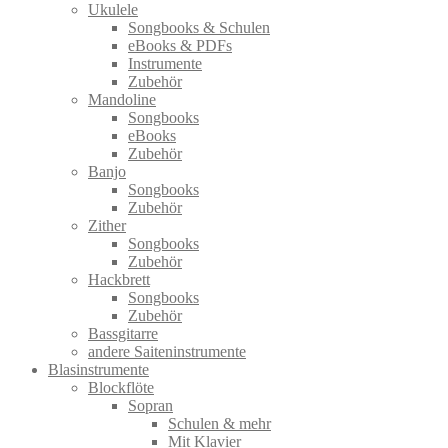
Ukulele
Songbooks & Schulen
eBooks & PDFs
Instrumente
Zubehör
Mandoline
Songbooks
eBooks
Zubehör
Banjo
Songbooks
Zubehör
Zither
Songbooks
Zubehör
Hackbrett
Songbooks
Zubehör
Bassgitarre
andere Saiteninstrumente
Blasinstrumente
Blockflöte
Sopran
Schulen & mehr
Mit Klavier