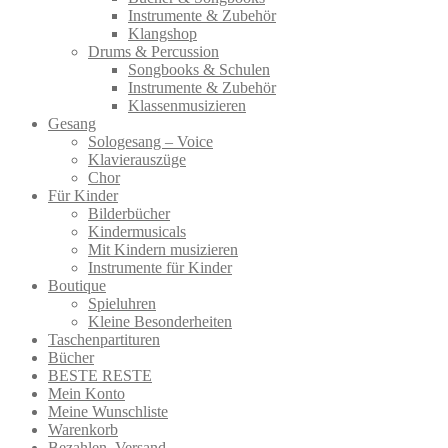
Instrumente & Zubehör
Klangshop
Drums & Percussion
Songbooks & Schulen
Instrumente & Zubehör
Klassenmusizieren
Gesang
Sologesang – Voice
Klavierauszüge
Chor
Für Kinder
Bilderbücher
Kindermusicals
Mit Kindern musizieren
Instrumente für Kinder
Boutique
Spieluhren
Kleine Besonderheiten
Taschenpartituren
Bücher
BESTE RESTE
Mein Konto
Meine Wunschliste
Warenkorb
Bezahlen, Versand