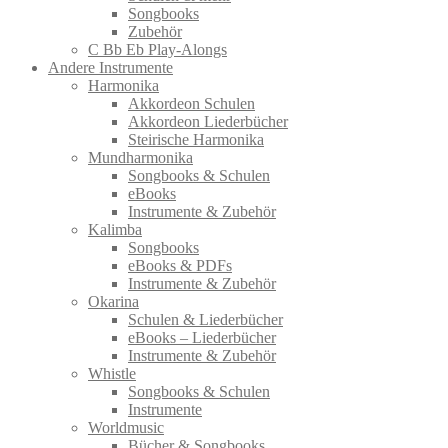
Songbooks
Zubehör
C Bb Eb Play-Alongs
Andere Instrumente
Harmonika
Akkordeon Schulen
Akkordeon Liederbücher
Steirische Harmonika
Mundharmonika
Songbooks & Schulen
eBooks
Instrumente & Zubehör
Kalimba
Songbooks
eBooks & PDFs
Instrumente & Zubehör
Okarina
Schulen & Liederbücher
eBooks – Liederbücher
Instrumente & Zubehör
Whistle
Songbooks & Schulen
Instrumente
Worldmusic
Bücher & Songbooks