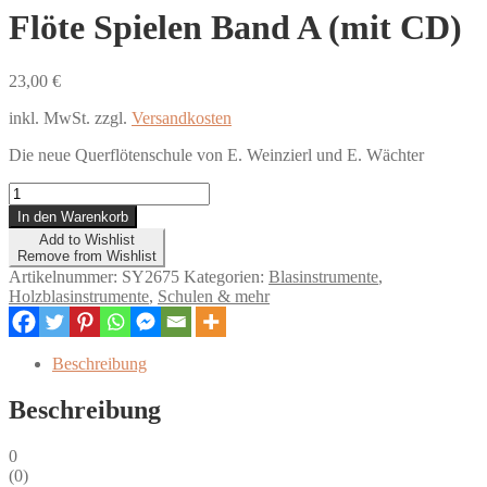
Flöte Spielen Band A (mit CD)
23,00
€
inkl. MwSt.
zzgl.
Versandkosten
Die neue Querflötenschule von E. Weinzierl und E. Wächter
Flöte
Spielen
In den Warenkorb
Band
Add to Wishlist
A
Remove from Wishlist
(mit
Artikelnummer:
SY2675
Kategorien:
Blasinstrumente
,
CD)
Holzblasinstrumente
,
Schulen & mehr
Menge
Beschreibung
Beschreibung
0
(
0
)