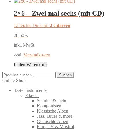
2×6 – Zwei mal sechs (mit CD)
12 leichte Duos für
2 Gitarren
28,50
€
inkl. MwSt.
zzgl.
Versandkosten
In den Warenkorb
Suchen
Suchen
nach:
Online-Shop
Tasteninstrumente
Klavier
Schulen & mehr
Komponisten
Klassische Alben
Jazz, Blues & more
Gemischte Alben
Film, TV & Musical