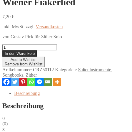
Wiener Fiakerlied
7,20
€
inkl. MwSt.
zzgl.
Versandkosten
von Gustav Pick für Zither Solo
Wiener
Fiakerlied
In den Warenkorb
Menge
Add to Wishlist
Remove from Wishlist
Artikelnummer:
CRZ50112
Kategorien:
Saiteninstrumente
,
Songbooks
,
Zither
Beschreibung
Beschreibung
0
(
0
)
x