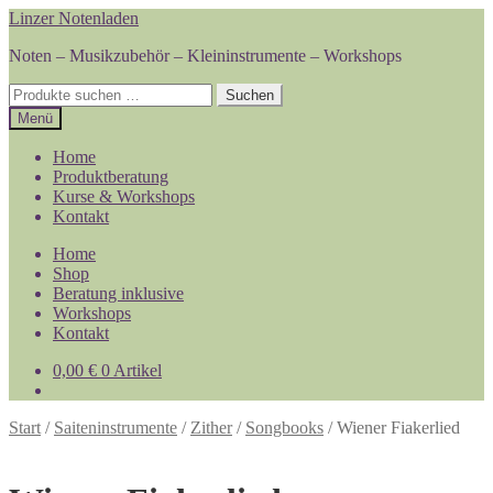
Zur
Zum
Linzer Notenladen
Navigation
Inhalt
Noten – Musikzubehör – Kleininstrumente – Workshops
springen
springen
Suchen
Suchen
nach:
Menü
Home
Produktberatung
Kurse & Workshops
Kontakt
Home
Shop
Beratung inklusive
Workshops
Kontakt
0,00
€
0 Artikel
Start
/
Saiteninstrumente
/
Zither
/
Songbooks
/
Wiener Fiakerlied