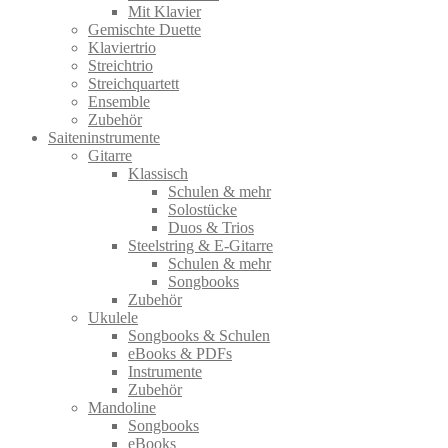
Mit Klavier
Gemischte Duette
Klaviertrio
Streichtrio
Streichquartett
Ensemble
Zubehör
Saiteninstrumente
Gitarre
Klassisch
Schulen & mehr
Solostücke
Duos & Trios
Steelstring & E-Gitarre
Schulen & mehr
Songbooks
Zubehör
Ukulele
Songbooks & Schulen
eBooks & PDFs
Instrumente
Zubehör
Mandoline
Songbooks
eBooks