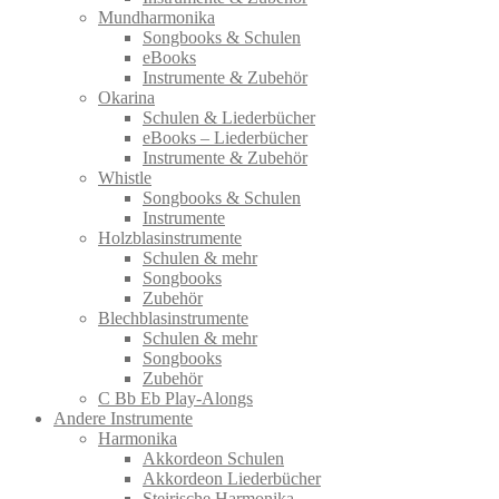
Mundharmonika
Songbooks & Schulen
eBooks
Instrumente & Zubehör
Okarina
Schulen & Liederbücher
eBooks – Liederbücher
Instrumente & Zubehör
Whistle
Songbooks & Schulen
Instrumente
Holzblasinstrumente
Schulen & mehr
Songbooks
Zubehör
Blechblasinstrumente
Schulen & mehr
Songbooks
Zubehör
C Bb Eb Play-Alongs
Andere Instrumente
Harmonika
Akkordeon Schulen
Akkordeon Liederbücher
Steirische Harmonika