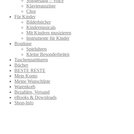
Sologesang – Voice
Klavierauszüge
Chor
Für Kinder
Bilderbücher
Kindermusicals
Mit Kindern musizieren
Instrumente für Kinder
Boutique
Spieluhren
Kleine Besonderheiten
Taschenpartituren
Bücher
BESTE RESTE
Mein Konto
Meine Wunschliste
Warenkorb
Bezahlen, Versand
eBooks & Downloads
Shop-Info