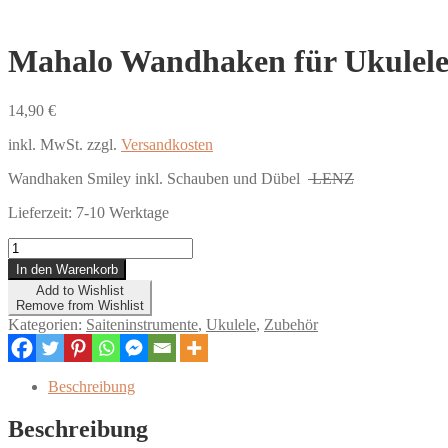
Mahalo Wandhaken für Ukulel
14,90
€
inkl. MwSt.
zzgl.
Versandkosten
Wandhaken Smiley inkl. Schauben und Dübel
LENZ
Lieferzeit:
7-10 Werktage
Mahalo
Wandhaken
In den Warenkorb
für
Add to Wishlist
Ukulele
Remove from Wishlist
Menge
Kategorien:
Saiteninstrumente
,
Ukulele
,
Zubehör
Beschreibung
Beschreibung