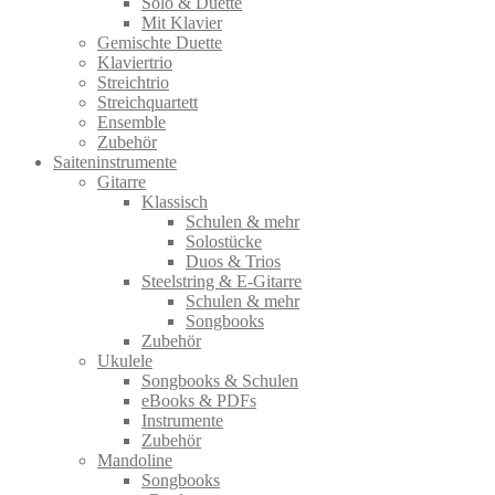
Solo & Duette
Mit Klavier
Gemischte Duette
Klaviertrio
Streichtrio
Streichquartett
Ensemble
Zubehör
Saiteninstrumente
Gitarre
Klassisch
Schulen & mehr
Solostücke
Duos & Trios
Steelstring & E-Gitarre
Schulen & mehr
Songbooks
Zubehör
Ukulele
Songbooks & Schulen
eBooks & PDFs
Instrumente
Zubehör
Mandoline
Songbooks