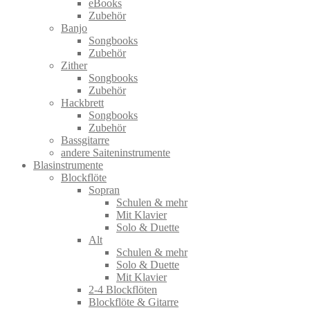
eBooks
Zubehör
Banjo
Songbooks
Zubehör
Zither
Songbooks
Zubehör
Hackbrett
Songbooks
Zubehör
Bassgitarre
andere Saiteninstrumente
Blasinstrumente
Blockflöte
Sopran
Schulen & mehr
Mit Klavier
Solo & Duette
Alt
Schulen & mehr
Solo & Duette
Mit Klavier
2-4 Blockflöten
Blockflöte & Gitarre