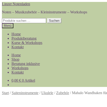
Zur
Zum
Linzer Notenladen
Navigation
Inhalt
Noten – Musikzubehör – Kleininstrumente – Workshops
springen
springen
Suchen
Suchen
nach:
Menü
Home
Produktberatung
Kurse & Workshops
Kontakt
Home
Shop
Beratung inklusive
Workshops
Kontakt
0,00
€
0 Artikel
Start
/
Saiteninstrumente
/
Ukulele
/
Zubehör
/
Mahalo Wandhaken für