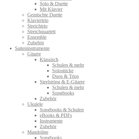
Solo & Duette
Mit Klavier
Gemischte Duette
Klaviertrio
Streichtrio
Streichquartett
Ensemble
Zubehör
Saiteninstrumente
Gitarre
Klassisch
Schulen & mehr
Solostücke
Duos & Trios
Steelstring & E-Gitarre
Schulen & mehr
Songbooks
Zubehör
Ukulele
Songbooks & Schulen
eBooks & PDFs
Instrumente
Zubehör
Mandoline
Songbooks