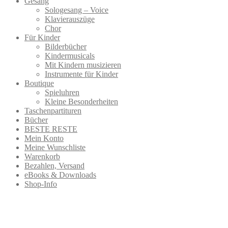
Gesang
Sologesang – Voice
Klavierauszüge
Chor
Für Kinder
Bilderbücher
Kindermusicals
Mit Kindern musizieren
Instrumente für Kinder
Boutique
Spieluhren
Kleine Besonderheiten
Taschenpartituren
Bücher
BESTE RESTE
Mein Konto
Meine Wunschliste
Warenkorb
Bezahlen, Versand
eBooks & Downloads
Shop-Info