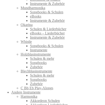
Instrumente & Zubehör
Mundharmonika
Songbooks & Schulen
eBooks
Instrumente & Zubehör
Okarina
Schulen & Liederbücher
eBooks – Liederbücher
Instrumente & Zubehör
Whistle
Songbooks & Schulen
Instrumente
Holzblasinstrumente
Schulen & mehr
Songbooks
Zubehör
Blechblasinstrumente
Schulen & mehr
Songbooks
Zubehör
C Bb Eb Play-Alongs
Andere Instrumente
Harmonika
Akkordeon Schulen
Akkordeon Liederbücher