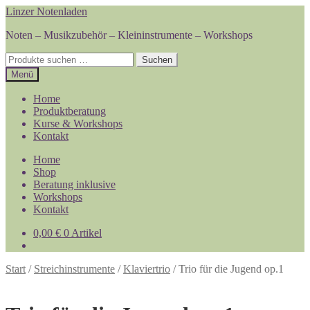
Zur
Zum
Linzer Notenladen
Navigation
Inhalt
Noten – Musikzubehör – Kleininstrumente – Workshops
springen
springen
Suchen
Suchen
nach:
Menü
Home
Produktberatung
Kurse & Workshops
Kontakt
Home
Shop
Beratung inklusive
Workshops
Kontakt
0,00
€
0 Artikel
Start
/
Streichinstrumente
/
Klaviertrio
/
Trio für die Jugend op.1