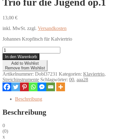
Trio für die Jugend op.1
13,00
€
inkl. MwSt.
zzgl.
Versandkosten
Johannes Kropfitsch für Kalviertrio
Trio
für
In den Warenkorb
die
Add to Wishlist
Jugend
Remove from Wishlist
op.1
Artikelnummer:
Dobl37231
Kategorien:
Klaviertrio
,
Menge
Streichinstrumente
Schlagwörter:
00
,
aaa28
Beschreibung
Beschreibung
0
(
0
)
x