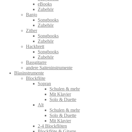
eBooks
Zubehör
Banjo
Songbooks
Zubehör
Zither
Songbooks
Zubehör
Hackbrett
Songbooks
Zubehör
Bassgitarre
andere Saiteninstrumente
Blasinstrumente
Blockflöte
Sopran
Schulen & mehr
Mit Klavier
Solo & Duette
Alt
Schulen & mehr
Solo & Duette
Mit Klavier
2-4 Blockflöten
Blockflöte & Gitarre