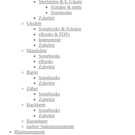
Steelstring & E-Gitarre
Schulen & mehr
Songbooks
Zubehör
Ukulele
Songbooks & Schulen
eBooks & PDFs
Instrumente
Zubehör
Mandoline
Songbooks
eBooks
Zubehör
Banjo
Songbooks
Zubehör
Zither
Songbooks
Zubehör
Hackbrett
Songbooks
Zubehör
Bassgitarre
andere Saiteninstrumente
Blasinstrumente