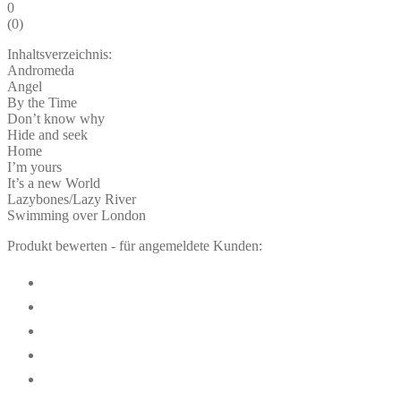
0
(
0
)
Inhaltsverzeichnis:
Andromeda
Angel
By the Time
Don’t know why
Hide and seek
Home
I’m yours
It’s a new World
Lazybones/Lazy River
Swimming over London
Produkt bewerten - für angemeldete Kunden: