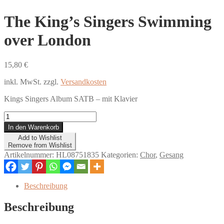
The King’s Singers Swimming
over London
15,80
€
inkl. MwSt.
zzgl.
Versandkosten
Kings Singers Album SATB – mit Klavier
The
King's
In den Warenkorb
Singers
Add to Wishlist
Swimming
Remove from Wishlist
over
Artikelnummer:
HL08751835
Kategorien:
Chor
,
Gesang
London
Menge
Beschreibung
Beschreibung