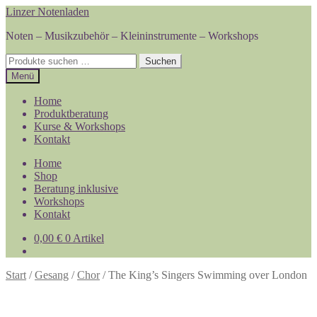
Zur
Zum
Linzer Notenladen
Navigation
Inhalt
Noten – Musikzubehör – Kleininstrumente – Workshops
springen
springen
Suchen
Suchen
nach:
Menü
Home
Produktberatung
Kurse & Workshops
Kontakt
Home
Shop
Beratung inklusive
Workshops
Kontakt
0,00
€
0 Artikel
Start
/
Gesang
/
Chor
/
The King’s Singers Swimming over London