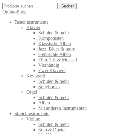
Suchen
Suchen
nach:
Online-Shop
Tasteninstrumente
Klavier
Schulen & mehr
Komponisten
Klassische Alben
Jazz, Blues & more
Gemischte Alben
Film, TV & Musical
Vierhändig
Zwei Klaviere
Keyboard
Schulen & mehr
Songbooks
Orgel
Schulen & mehr
Alben
Mit anderen Instrumenten
Streichinstrumente
Violine
Schulen & mehr
Solo & Duette