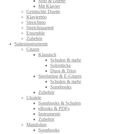
Solo & Duette
Mit Klavier
Gemischte Duette
Klaviertrio
Streichtrio
Streichquartett
Ensemble
Zubehör
Saiteninstrumente
Gitarre
Klassisch
Schulen & mehr
Solostücke
Duos & Trios
Steelstring & E-Gitarre
Schulen & mehr
Songbooks
Zubehör
Ukulele
Songbooks & Schulen
eBooks & PDFs
Instrumente
Zubehör
Mandoline
Songbooks