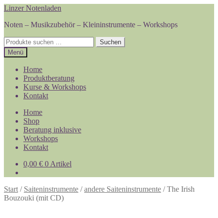
Zur
Zum
Linzer Notenladen
Navigation
Inhalt
Noten – Musikzubehör – Kleininstrumente – Workshops
springen
springen
Suchen
Suchen
nach:
Menü
Home
Produktberatung
Kurse & Workshops
Kontakt
Home
Shop
Beratung inklusive
Workshops
Kontakt
0,00
€
0 Artikel
Start
/
Saiteninstrumente
/
andere Saiteninstrumente
/
The Irish
Bouzouki (mit CD)