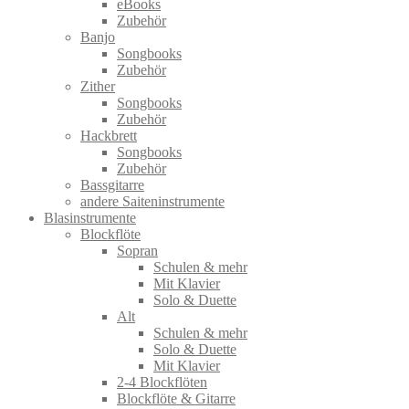
eBooks
Zubehör
Banjo
Songbooks
Zubehör
Zither
Songbooks
Zubehör
Hackbrett
Songbooks
Zubehör
Bassgitarre
andere Saiteninstrumente
Blasinstrumente
Blockflöte
Sopran
Schulen & mehr
Mit Klavier
Solo & Duette
Alt
Schulen & mehr
Solo & Duette
Mit Klavier
2-4 Blockflöten
Blockflöte & Gitarre