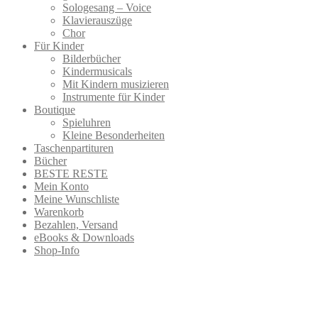
Sologesang – Voice
Klavierauszüge
Chor
Für Kinder
Bilderbücher
Kindermusicals
Mit Kindern musizieren
Instrumente für Kinder
Boutique
Spieluhren
Kleine Besonderheiten
Taschenpartituren
Bücher
BESTE RESTE
Mein Konto
Meine Wunschliste
Warenkorb
Bezahlen, Versand
eBooks & Downloads
Shop-Info