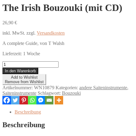
The Irish Bouzouki (mit CD)
26,90
€
inkl. MwSt.
zzgl.
Versandkosten
A complete Guide, von T Walsh
Lieferzeit:
1 Woche
The
Irish
In den Warenkorb
Bouzouki
Add to Wishlist
(mit
Remove from Wishlist
CD)
Artikelnummer:
WN10879
Kategorien:
andere Saiteninstrumente
,
Menge
Saiteninstrumente
Schlagwort:
Bouzouki
Beschreibung
Beschreibung