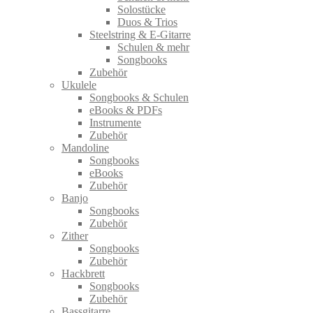
Solostücke
Duos & Trios
Steelstring & E-Gitarre
Schulen & mehr
Songbooks
Zubehör
Ukulele
Songbooks & Schulen
eBooks & PDFs
Instrumente
Zubehör
Mandoline
Songbooks
eBooks
Zubehör
Banjo
Songbooks
Zubehör
Zither
Songbooks
Zubehör
Hackbrett
Songbooks
Zubehör
Bassgitarre