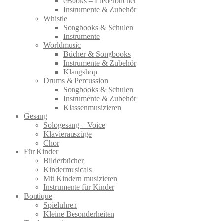
eBooks – Liederbücher
Instrumente & Zubehör
Whistle
Songbooks & Schulen
Instrumente
Worldmusic
Bücher & Songbooks
Instrumente & Zubehör
Klangshop
Drums & Percussion
Songbooks & Schulen
Instrumente & Zubehör
Klassenmusizieren
Gesang
Sologesang – Voice
Klavierauszüge
Chor
Für Kinder
Bilderbücher
Kindermusicals
Mit Kindern musizieren
Instrumente für Kinder
Boutique
Spieluhren
Kleine Besonderheiten