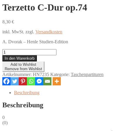
Terzetto C-Dur op.74
8,30
€
inkl. MwSt.
zzgl.
Versandkosten
A. Dvorak – Henle Studien-Edition
Terzetto
C-
In den Warenkorb
Dur
Add to Wishlist
op.74
Remove from Wishlist
Menge
Artikelnummer:
HN7235
Kategorie:
Taschenpartituren
Beschreibung
Beschreibung
0
(
0
)