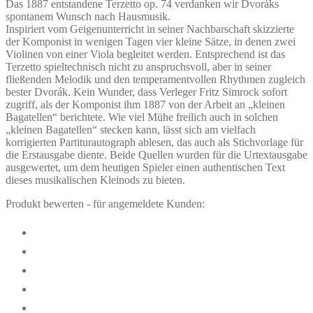
Das 1887 entstandene Terzetto op. 74 verdanken wir Dvoráks
spontanem Wunsch nach Hausmusik.
Inspiriert vom Geigenunterricht in seiner Nachbarschaft skizzierte
der Komponist in wenigen Tagen vier kleine Sätze, in denen zwei
Violinen von einer Viola begleitet werden. Entsprechend ist das
Terzetto spieltechnisch nicht zu anspruchsvoll, aber in seiner
fließenden Melodik und den temperamentvollen Rhythmen zugleich
bester Dvorák. Kein Wunder, dass Verleger Fritz Simrock sofort
zugriff, als der Komponist ihm 1887 von der Arbeit an „kleinen
Bagatellen“ berichtete. Wie viel Mühe freilich auch in solchen
„kleinen Bagatellen“ stecken kann, lässt sich am vielfach
korrigierten Partiturautograph ablesen, das auch als Stichvorlage für
die Erstausgabe diente. Beide Quellen wurden für die Urtextausgabe
ausgewertet, um dem heutigen Spieler einen authentischen Text
dieses musikalischen Kleinods zu bieten.
Produkt bewerten - für angemeldete Kunden: