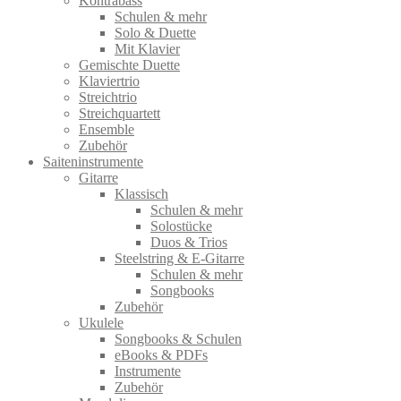
Kontrabass
Schulen & mehr
Solo & Duette
Mit Klavier
Gemischte Duette
Klaviertrio
Streichtrio
Streichquartett
Ensemble
Zubehör
Saiteninstrumente
Gitarre
Klassisch
Schulen & mehr
Solostücke
Duos & Trios
Steelstring & E-Gitarre
Schulen & mehr
Songbooks
Zubehör
Ukulele
Songbooks & Schulen
eBooks & PDFs
Instrumente
Zubehör