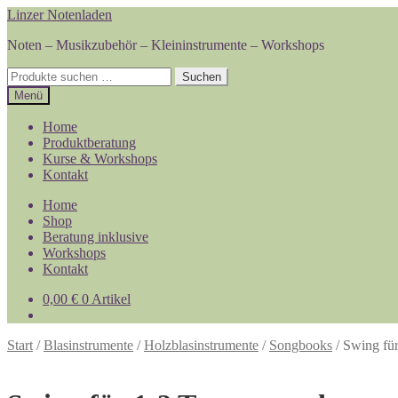
Zur
Zum
Linzer Notenladen
Navigation
Inhalt
Noten – Musikzubehör – Kleininstrumente – Workshops
springen
springen
Suchen
Suchen
nach:
Menü
Home
Produktberatung
Kurse & Workshops
Kontakt
Home
Shop
Beratung inklusive
Workshops
Kontakt
0,00
€
0 Artikel
Start
/
Blasinstrumente
/
Holzblasinstrumente
/
Songbooks
/
Swing fü