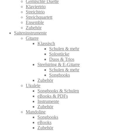
Gemischte Duette
Klaviertrio
Streichtrio
Streichquartett
Ensemble
Zubehör
Saiteninstrumente
Gitarre
Klassisch
Schulen & mehr
Solostücke
Duos & Trios
Steelstring & E-Gitarre
Schulen & mehr
Songbooks
Zubehör
Ukulele
Songbooks & Schulen
eBooks & PDFs
Instrumente
Zubehör
Mandoline
Songbooks
eBooks
Zubehör