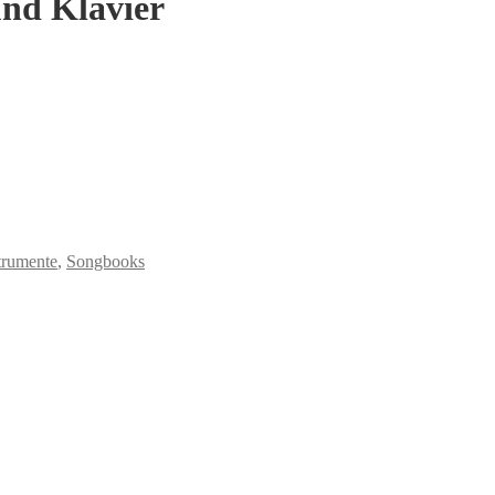
und Klavier
trumente
,
Songbooks