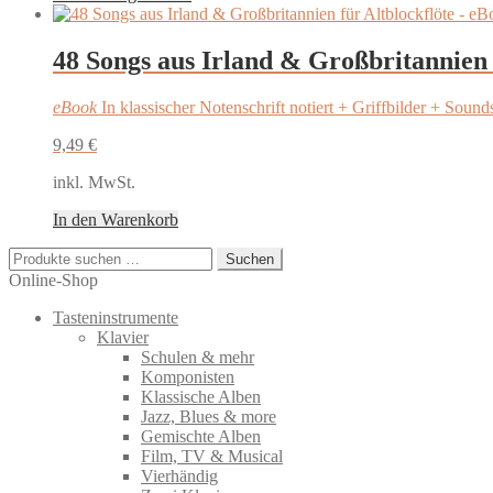
Produkt
weist
mehrere
48 Songs aus Irland & Großbritannien 
Varianten
auf.
eBook
In klassischer Notenschrift notiert + Griffbilder + Sound
Die
Optionen
9,49
€
können
auf
inkl. MwSt.
der
Produktseite
In den Warenkorb
gewählt
werden
Suchen
Suchen
nach:
Online-Shop
Tasteninstrumente
Klavier
Schulen & mehr
Komponisten
Klassische Alben
Jazz, Blues & more
Gemischte Alben
Film, TV & Musical
Vierhändig