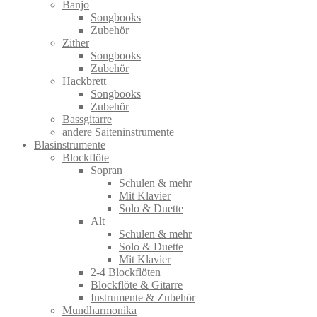
Banjo
Songbooks
Zubehör
Zither
Songbooks
Zubehör
Hackbrett
Songbooks
Zubehör
Bassgitarre
andere Saiteninstrumente
Blasinstrumente
Blockflöte
Sopran
Schulen & mehr
Mit Klavier
Solo & Duette
Alt
Schulen & mehr
Solo & Duette
Mit Klavier
2-4 Blockflöten
Blockflöte & Gitarre
Instrumente & Zubehör
Mundharmonika