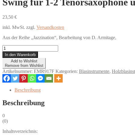
Swing für 1-2 Tenorsaxophone 
23,50
€
inkl. MwSt.
zzgl.
Versandkosten
Aus der Reihe „Jazzination“, Bearbeitung von D. Armitage,
Swing
für
In den Warenkorb
1-
Add to Wishlist
2
Remove from Wishlist
Tenorsaxophone
Artikelnummer:
EMR917F
Kategorien:
Blasinstrumente
,
Holzblasins
und
Klavier
Menge
Beschreibung
Beschreibung
0
(
0
)
Inhaltsverzeichnis: