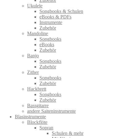
Zubehör
Ukulele
Songbooks & Schulen
eBooks & PDFs
Instrumente
Zubehör
Mandoline
Songbooks
eBooks
Zubehör
Banjo
Songbooks
Zubehör
Zither
Songbooks
Zubehör
Hackbrett
Songbooks
Zubehör
Bassgitarre
andere Saiteninstrumente
Blasinstrumente
Blockflöte
Sopran
Schulen & mehr