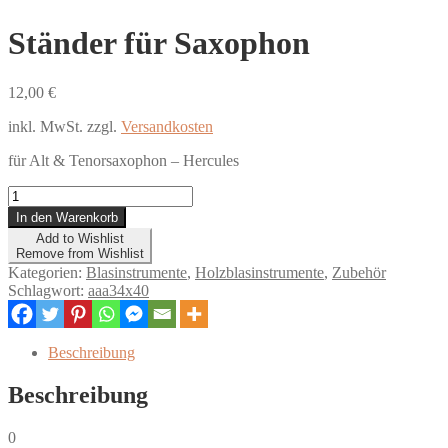
Ständer für Saxophon
12,00
€
inkl. MwSt.
zzgl.
Versandkosten
für Alt & Tenorsaxophon – Hercules
Ständer
für
In den Warenkorb
Saxophon
Add to Wishlist
Menge
Remove from Wishlist
Kategorien:
Blasinstrumente
,
Holzblasinstrumente
,
Zubehör
Schlagwort:
aaa34x40
Beschreibung
Beschreibung
0