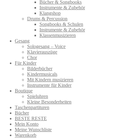
Bücher & Songbooks
Instrumente & Zubehör
Klangshop
Drums & Percussion
Songbooks & Schulen
Instrumente & Zubehör
Klassenmusizieren
Gesang
Sologesang – Voice
Klavierauszüge
Chor
Für Kinder
Bilderbücher
Kindermusicals
Mit Kindern musizieren
Instrumente für Kinder
Boutique
Spieluhren
Kleine Besonderheiten
Taschenpartituren
Bücher
BESTE RESTE
Mein Konto
Meine Wunschliste
Warenkorb