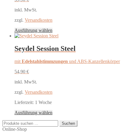
inkl. MwSt.
zzgl.
Versandkosten
Dieses
Ausführung wählen
Produkt
weist
mehrere
Seydel Session Steel
Varianten
auf.
mit
Edelstahlstimmzungen
und ABS-Kanzellenkörper
Die
Optionen
54,90
€
können
auf
inkl. MwSt.
der
Produktseite
zzgl.
Versandkosten
gewählt
werden
Lieferzeit:
1 Woche
Dieses
Ausführung wählen
Produkt
Suchen
weist
Suchen
nach:
mehrere
Online-Shop
Varianten