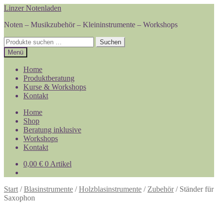
Zur
Zum
Linzer Notenladen
Navigation
Inhalt
Noten – Musikzubehör – Kleininstrumente – Workshops
springen
springen
Suchen
Suchen
nach:
Menü
Home
Produktberatung
Kurse & Workshops
Kontakt
Home
Shop
Beratung inklusive
Workshops
Kontakt
0,00
€
0 Artikel
Start
/
Blasinstrumente
/
Holzblasinstrumente
/
Zubehör
/
Ständer für
Saxophon