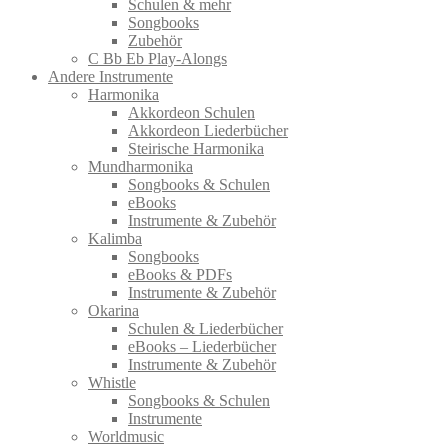
Schulen & mehr
Songbooks
Zubehör
C Bb Eb Play-Alongs
Andere Instrumente
Harmonika
Akkordeon Schulen
Akkordeon Liederbücher
Steirische Harmonika
Mundharmonika
Songbooks & Schulen
eBooks
Instrumente & Zubehör
Kalimba
Songbooks
eBooks & PDFs
Instrumente & Zubehör
Okarina
Schulen & Liederbücher
eBooks – Liederbücher
Instrumente & Zubehör
Whistle
Songbooks & Schulen
Instrumente
Worldmusic