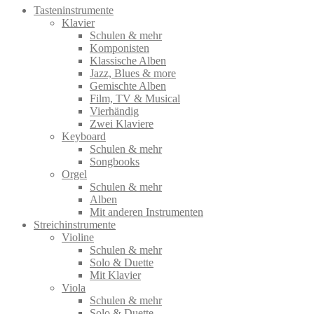
Tasteninstrumente
auf.
Klavier
Die
Schulen & mehr
Optionen
Komponisten
können
Klassische Alben
auf
Jazz, Blues & more
der
Gemischte Alben
Produktseite
Film, TV & Musical
gewählt
Vierhändig
werden
Zwei Klaviere
Keyboard
Schulen & mehr
Songbooks
Orgel
Schulen & mehr
Alben
Mit anderen Instrumenten
Streichinstrumente
Violine
Schulen & mehr
Solo & Duette
Mit Klavier
Viola
Schulen & mehr
Solo & Duette