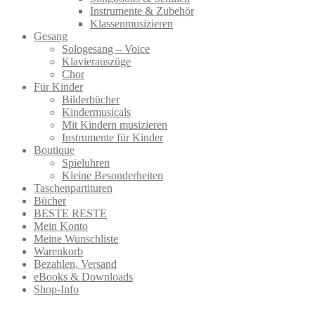
Instrumente & Zubehör
Klassenmusizieren
Gesang
Sologesang – Voice
Klavierauszüge
Chor
Für Kinder
Bilderbücher
Kindermusicals
Mit Kindern musizieren
Instrumente für Kinder
Boutique
Spieluhren
Kleine Besonderheiten
Taschenpartituren
Bücher
BESTE RESTE
Mein Konto
Meine Wunschliste
Warenkorb
Bezahlen, Versand
eBooks & Downloads
Shop-Info