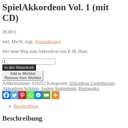
SpielAkkordeon Vol. 1 (mit
CD)
28,00
€
inkl. MwSt.
zzgl.
Versandkosten
Der neue Weg zum Akkordeon von P. M. Haas
SpielAkkordeon
Vol.
In den Warenkorb
1
Add to Wishlist
(mit
Remove from Wishlist
CD)
Artikelnummer:
610252
Kategorien:
Akkordeon Liederbücher
,
Menge
Akkordeon Schulen
,
Andere Instrumente
,
Harmonika
Beschreibung
Beschreibung