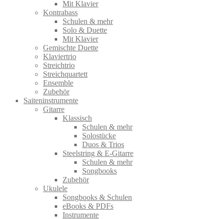
Mit Klavier
Kontrabass
Schulen & mehr
Solo & Duette
Mit Klavier
Gemischte Duette
Klaviertrio
Streichtrio
Streichquartett
Ensemble
Zubehör
Saiteninstrumente
Gitarre
Klassisch
Schulen & mehr
Solostücke
Duos & Trios
Steelstring & E-Gitarre
Schulen & mehr
Songbooks
Zubehör
Ukulele
Songbooks & Schulen
eBooks & PDFs
Instrumente