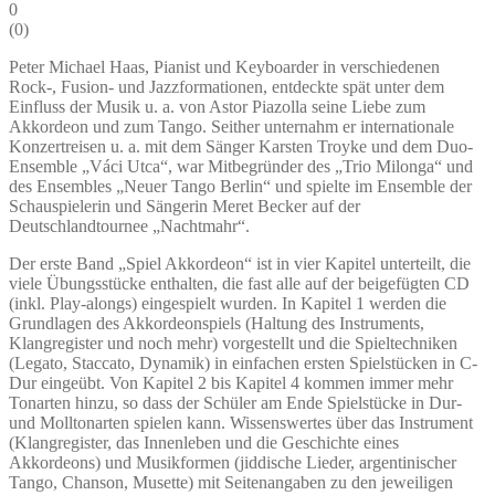
0
(
0
)
Peter Michael Haas, Pianist und Keyboarder in verschiedenen
Rock-, Fusion- und Jazzformationen, entdeckte spät unter dem
Einfluss der Musik u. a. von Astor Piazolla seine Liebe zum
Akkordeon und zum Tango. Seither unternahm er internationale
Konzertreisen u. a. mit dem Sänger Karsten Troyke und dem Duo-
Ensemble „Váci Utca“, war Mitbegründer des „Trio Milonga“ und
des Ensembles „Neuer Tango Berlin“ und spielte im Ensemble der
Schauspielerin und Sängerin Meret Becker auf der
Deutschlandtournee „Nachtmahr“.
Der erste Band „Spiel Akkordeon“ ist in vier Kapitel unterteilt, die
viele Übungsstücke enthalten, die fast alle auf der beigefügten CD
(inkl. Play-alongs) eingespielt wurden. In Kapitel 1 werden die
Grundlagen des Akkordeonspiels (Haltung des Instruments,
Klangregister und noch mehr) vorgestellt und die Spieltechniken
(Legato, Staccato, Dynamik) in einfachen ersten Spielstücken in C-
Dur eingeübt. Von Kapitel 2 bis Kapitel 4 kommen immer mehr
Tonarten hinzu, so dass der Schüler am Ende Spielstücke in Dur-
und Molltonarten spielen kann. Wissenswertes über das Instrument
(Klangregister, das Innenleben und die Geschichte eines
Akkordeons) und Musikformen (jiddische Lieder, argentinischer
Tango, Chanson, Musette) mit Seitenangaben zu den jeweiligen