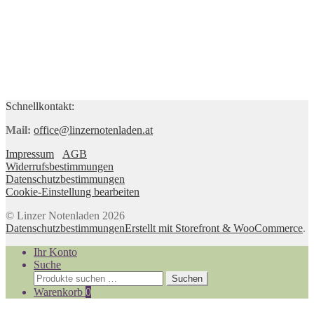
Schnellkontakt:
Mail:
office@linzernotenladen.at
Impressum
AGB
Widerrufsbestimmungen
Datenschutzbestimmungen
Cookie-Einstellung bearbeiten
© Linzer Notenladen 2026
Datenschutzbestimmungen
Erstellt mit Storefront & WooCommerce
.
Ihr Konto
Suche
Suchen
Suchen
nach:
Warenkorb
0