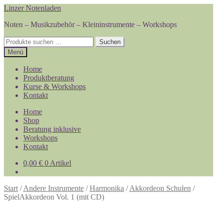
Zur
Zum
Linzer Notenladen
Navigation
Inhalt
Noten – Musikzubehör – Kleininstrumente – Workshops
springen
springen
Suchen
Suchen
nach:
Menü
Home
Produktberatung
Kurse & Workshops
Kontakt
Home
Shop
Beratung inklusive
Workshops
Kontakt
0,00
€
0 Artikel
Start
/
Andere Instrumente
/
Harmonika
/
Akkordeon Schulen
/
SpielAkkordeon Vol. 1 (mit CD)