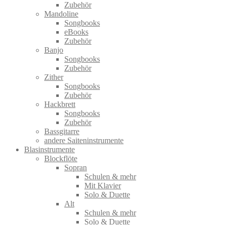
Zubehör
Mandoline
Songbooks
eBooks
Zubehör
Banjo
Songbooks
Zubehör
Zither
Songbooks
Zubehör
Hackbrett
Songbooks
Zubehör
Bassgitarre
andere Saiteninstrumente
Blasinstrumente
Blockflöte
Sopran
Schulen & mehr
Mit Klavier
Solo & Duette
Alt
Schulen & mehr
Solo & Duette