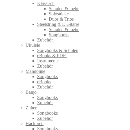
Klassisch
Schulen & mehr
Solostücke
Duos & Trios
Steelstring & E-Gitarre
Schulen & mehr
Songbooks
Zubehör
Ukulele
Songbooks & Schulen
eBooks & PDFs
Instrumente
Zubehör
Mandoline
Songbooks
eBooks
Zubehör
Banjo
Songbooks
Zubehör
Zither
Songbooks
Zubehör
Hackbrett
Songbooks