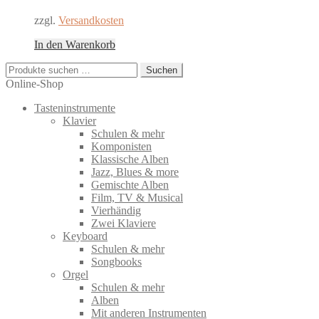
zzgl.
Versandkosten
In den Warenkorb
Suchen
Suchen
nach:
Online-Shop
Tasteninstrumente
Klavier
Schulen & mehr
Komponisten
Klassische Alben
Jazz, Blues & more
Gemischte Alben
Film, TV & Musical
Vierhändig
Zwei Klaviere
Keyboard
Schulen & mehr
Songbooks
Orgel
Schulen & mehr
Alben
Mit anderen Instrumenten