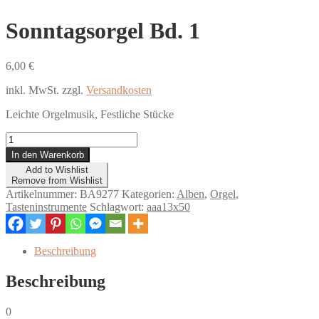
Sonntagsorgel Bd. 1
6,00
€
inkl. MwSt.
zzgl.
Versandkosten
Leichte Orgelmusik, Festliche Stücke
Sonntagsorgel
Bd.
In den Warenkorb
1
Add to Wishlist
Menge
Remove from Wishlist
Artikelnummer:
BA9277
Kategorien:
Alben
,
Orgel
,
Tasteninstrumente
Schlagwort:
aaa13x50
Beschreibung
Beschreibung
0