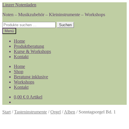
Zur
Zum
Linzer Notenladen
Navigation
Inhalt
Noten – Musikzubehör – Kleininstrumente – Workshops
springen
springen
Suchen
Suchen
nach:
Menü
Home
Produktberatung
Kurse & Workshops
Kontakt
Home
Shop
Beratung inklusive
Workshops
Kontakt
0,00
€
0 Artikel
Start
/
Tasteninstrumente
/
Orgel
/
Alben
/
Sonntagsorgel Bd. 1