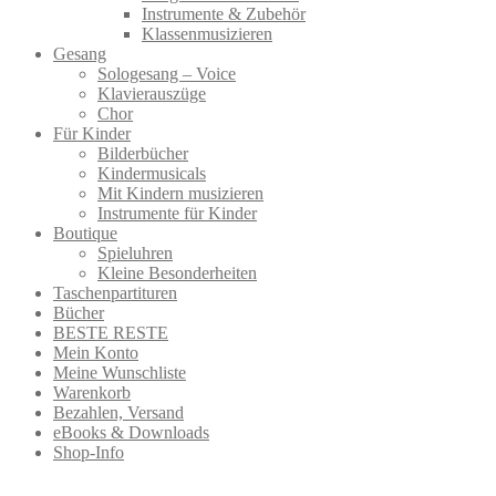
Instrumente & Zubehör
Klassenmusizieren
Gesang
Sologesang – Voice
Klavierauszüge
Chor
Für Kinder
Bilderbücher
Kindermusicals
Mit Kindern musizieren
Instrumente für Kinder
Boutique
Spieluhren
Kleine Besonderheiten
Taschenpartituren
Bücher
BESTE RESTE
Mein Konto
Meine Wunschliste
Warenkorb
Bezahlen, Versand
eBooks & Downloads
Shop-Info