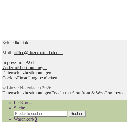
Schnellkontakt:
Mail:
office@linzernotenladen.at
Impressum
AGB
Widerrufsbestimmungen
Datenschutzbestimmungen
Cookie-Einstellung bearbeiten
© Linzer Notenladen 2026
Datenschutzbestimmungen
Erstellt mit Storefront & WooCommerce
.
Ihr Konto
Suche
Suchen
Suchen
nach:
Warenkorb
0