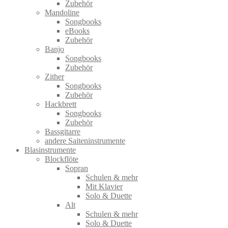
Zubehör
Mandoline
Songbooks
eBooks
Zubehör
Banjo
Songbooks
Zubehör
Zither
Songbooks
Zubehör
Hackbrett
Songbooks
Zubehör
Bassgitarre
andere Saiteninstrumente
Blasinstrumente
Blockflöte
Sopran
Schulen & mehr
Mit Klavier
Solo & Duette
Alt
Schulen & mehr
Solo & Duette