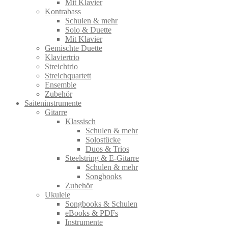
Mit Klavier
Kontrabass
Schulen & mehr
Solo & Duette
Mit Klavier
Gemischte Duette
Klaviertrio
Streichtrio
Streichquartett
Ensemble
Zubehör
Saiteninstrumente
Gitarre
Klassisch
Schulen & mehr
Solostücke
Duos & Trios
Steelstring & E-Gitarre
Schulen & mehr
Songbooks
Zubehör
Ukulele
Songbooks & Schulen
eBooks & PDFs
Instrumente