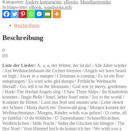
Kategorien:
Andere Instrumente
,
eBooks
,
Mundharmonika
Mundharmonika
Schlagwörter:
eBook
,
songbooks.info
-
Weihnachtslieder
-
Beschreibung
eBook
Menge
Beschreibung
0
(
0
)
Liste der Lieder:
A, a, a, der Winter, der ist da! / Alle Jahre wieder
/ Am Weihnachtsbaum die Lichter brennen / Angels we have heard
on high / Away in a manger / Christmas is coming / Es ist ein Ros‘
entsprungen / Es wird scho glei dumpa / Fröhliche Weihnacht
überall! / Go, tell it on the Mountain / God rest ye merry, gentlemen
/ Hark! The Herlad Angels sing / I Saw Three Ships / Ihr Kinderlein
kommet / Jingle Bells / Josef, lieber Josef mein / Joy to the world /
Kommet ihr Hirten / Lasst uns froh und munter sein / Leise rieselt
der Schnee / Maria durch ein` Dornwald ging / Morgen kommt der
Weihnachtsmann / Morgen, Kinder, wirds was geben! / O come, all
ye faithful / O du fröhliche / O Tannenbaum / Schneeflöckchen,
Weißröckchen / Stille Nacht / Süßer die Glocken nie klingen / The
first Noel / Vom Himmel hoch da komm ich her / We wish you a