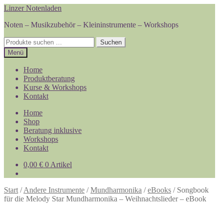
Zur
Zum
Linzer Notenladen
Navigation
Inhalt
Noten – Musikzubehör – Kleininstrumente – Workshops
springen
springen
Suchen
Suchen
nach:
Menü
Home
Produktberatung
Kurse & Workshops
Kontakt
Home
Shop
Beratung inklusive
Workshops
Kontakt
0,00
€
0 Artikel
Start
/
Andere Instrumente
/
Mundharmonika
/
eBooks
/
Songbook
für die Melody Star Mundharmonika – Weihnachtslieder – eBook