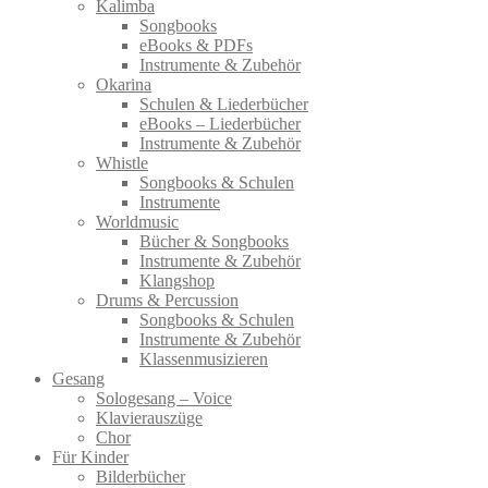
Kalimba
Songbooks
eBooks & PDFs
Instrumente & Zubehör
Okarina
Schulen & Liederbücher
eBooks – Liederbücher
Instrumente & Zubehör
Whistle
Songbooks & Schulen
Instrumente
Worldmusic
Bücher & Songbooks
Instrumente & Zubehör
Klangshop
Drums & Percussion
Songbooks & Schulen
Instrumente & Zubehör
Klassenmusizieren
Gesang
Sologesang – Voice
Klavierauszüge
Chor
Für Kinder
Bilderbücher