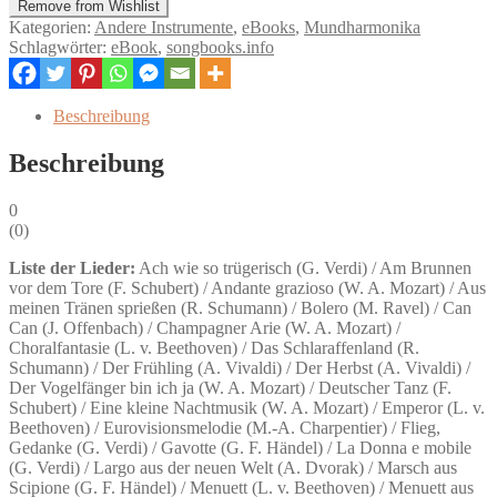
Remove from Wishlist
Star
Kategorien:
Andere Instrumente
,
eBooks
,
Mundharmonika
Mundharmonika
Schlagwörter:
eBook
,
songbooks.info
-
klassische
Themen
Beschreibung
-
eBook
Beschreibung
Menge
0
(
0
)
Liste der Lieder:
Ach wie so trügerisch (G. Verdi) / Am Brunnen
vor dem Tore (F. Schubert) / Andante grazioso (W. A. Mozart) / Aus
meinen Tränen sprießen (R. Schumann) / Bolero (M. Ravel) / Can
Can (J. Offenbach) / Champagner Arie (W. A. Mozart) /
Choralfantasie (L. v. Beethoven) / Das Schlaraffenland (R.
Schumann) / Der Frühling (A. Vivaldi) / Der Herbst (A. Vivaldi) /
Der Vogelfänger bin ich ja (W. A. Mozart) / Deutscher Tanz (F.
Schubert) / Eine kleine Nachtmusik (W. A. Mozart) / Emperor (L. v.
Beethoven) / Eurovisionsmelodie (M.-A. Charpentier) / Flieg,
Gedanke (G. Verdi) / Gavotte (G. F. Händel) / La Donna e mobile
(G. Verdi) / Largo aus der neuen Welt (A. Dvorak) / Marsch aus
Scipione (G. F. Händel) / Menuett (L. v. Beethoven) / Menuett aus