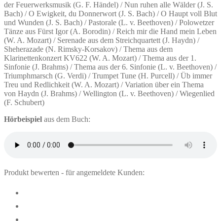
der Feuerwerksmusik (G. F. Händel) / Nun ruhen alle Wälder (J. S.
Bach) / O Ewigkeit, du Donnerwort (J. S. Bach) / O Haupt voll Blut
und Wunden (J. S. Bach) / Pastorale (L. v. Beethoven) / Polowetzer
Tänze aus Fürst Igor (A. Borodin) / Reich mir die Hand mein Leben
(W. A. Mozart) / Serenade aus dem Streichquartett (J. Haydn) /
Sheherazade (N. Rimsky-Korsakov) / Thema aus dem
Klarinettenkonzert KV622 (W. A. Mozart) / Thema aus der 1.
Sinfonie (J. Brahms) / Thema aus der 6. Sinfonie (L. v. Beethoven) /
Triumphmarsch (G. Verdi) / Trumpet Tune (H. Purcell) / Üb immer
Treu und Redlichkeit (W. A. Mozart) / Variation über ein Thema
von Haydn (J. Brahms) / Wellington (L. v. Beethoven) / Wiegenlied
(F. Schubert)
Hörbeispiel
aus dem Buch:
Produkt bewerten - für angemeldete Kunden: