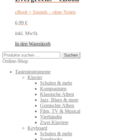
eBook
+ Sounds – ohne Noten
6,99
€
inkl. MwSt.
In den Warenkorb
Suchen
Suchen
nach:
Online-Shop
Tasteninstrumente
Klavier
Schulen & mehr
Komponisten
Klassische Alben
Jazz, Blues & more
Gemischte Alben
Film, TV & Musical
Vierhändig
Zwei Klaviere
Keyboard
Schulen & mehr
Songbooks