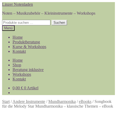
Zur
Zum
Linzer Notenladen
Navigation
Inhalt
Noten – Musikzubehör – Kleininstrumente – Workshops
springen
springen
Suchen
Suchen
nach:
Menü
Home
Produktberatung
Kurse & Workshops
Kontakt
Home
Shop
Beratung inklusive
Workshops
Kontakt
0,00
€
0 Artikel
Start
/
Andere Instrumente
/
Mundharmonika
/
eBooks
/
Songbook
für die Melody Star Mundharmonika – klassische Themen – eBook