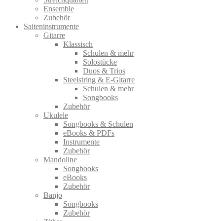
Ensemble
Zubehör
Saiteninstrumente
Gitarre
Klassisch
Schulen & mehr
Solostücke
Duos & Trios
Steelstring & E-Gitarre
Schulen & mehr
Songbooks
Zubehör
Ukulele
Songbooks & Schulen
eBooks & PDFs
Instrumente
Zubehör
Mandoline
Songbooks
eBooks
Zubehör
Banjo
Songbooks
Zubehör