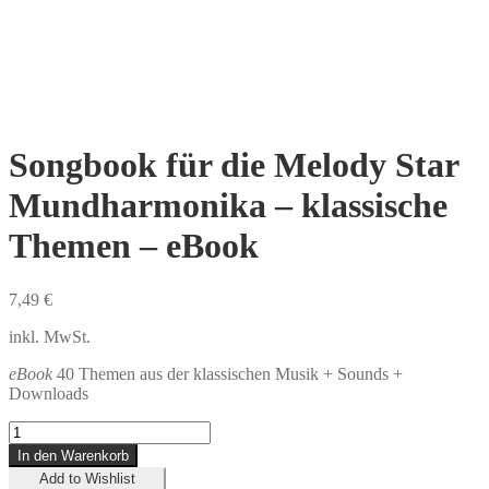
Songbook für die Melody Star
Mundharmonika – klassische
Themen – eBook
7,49
€
inkl. MwSt.
eBook
40 Themen aus der klassischen Musik
+ Sounds +
Downloads
Songbook
für
In den Warenkorb
die
Add to Wishlist
Melody