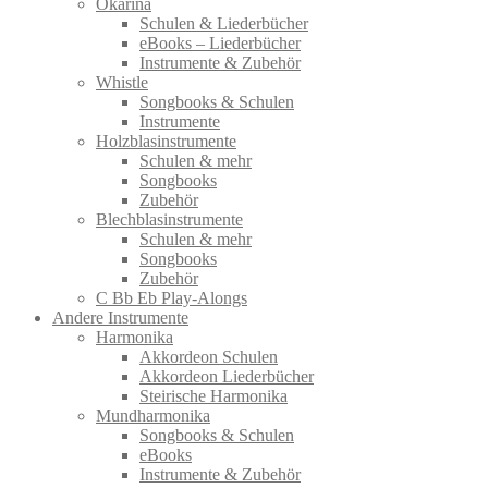
Okarina
Schulen & Liederbücher
eBooks – Liederbücher
Instrumente & Zubehör
Whistle
Songbooks & Schulen
Instrumente
Holzblasinstrumente
Schulen & mehr
Songbooks
Zubehör
Blechblasinstrumente
Schulen & mehr
Songbooks
Zubehör
C Bb Eb Play-Alongs
Andere Instrumente
Harmonika
Akkordeon Schulen
Akkordeon Liederbücher
Steirische Harmonika
Mundharmonika
Songbooks & Schulen
eBooks
Instrumente & Zubehör