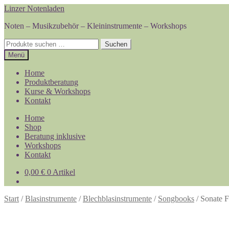
Zur
Zum
Linzer Notenladen
Navigation
Inhalt
Noten – Musikzubehör – Kleininstrumente – Workshops
springen
springen
Suchen
Suchen
nach:
Menü
Home
Produktberatung
Kurse & Workshops
Kontakt
Home
Shop
Beratung inklusive
Workshops
Kontakt
0,00
€
0 Artikel
Start
/
Blasinstrumente
/
Blechblasinstrumente
/
Songbooks
/
Sonate F