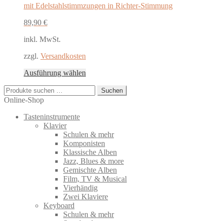
mit Edelstahlstimmzungen in Richter-Stimmung
89,90
€
inkl. MwSt.
zzgl.
Versandkosten
Dieses
Ausführung wählen
Produkt
Suchen
weist
Suchen
nach:
mehrere
Online-Shop
Varianten
Tasteninstrumente
auf.
Klavier
Die
Schulen & mehr
Optionen
Komponisten
können
Klassische Alben
auf
Jazz, Blues & more
der
Gemischte Alben
Produktseite
Film, TV & Musical
gewählt
Vierhändig
werden
Zwei Klaviere
Keyboard
Schulen & mehr