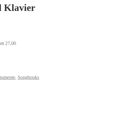
 Klavier
tt 27,00
trumente
,
Songbooks