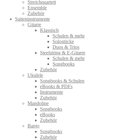
Streichquartett
Ensemble
Zubehör
Saiteninstrumente
Gitarre
Klassisch
Schulen & mehr
Solostücke
Duos & Trios
Steelstring & E-Gitarre
Schulen & mehr
Songbooks
Zubehör
Ukulele
Songbooks & Schulen
eBooks & PDFs
Instrumente
Zubehör
Mandoline
Songbooks
eBooks
Zubehör
Banjo
Songbooks
Zubehör