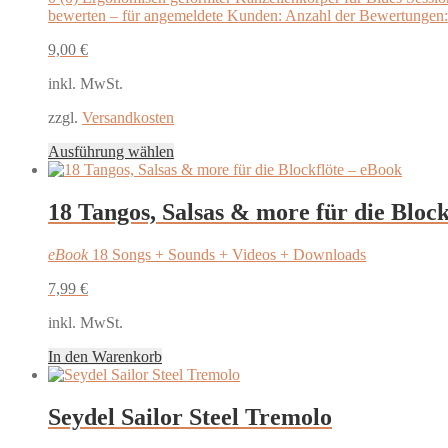
bewerten – für angemeldete Kunden: Anzahl der Bewertungen:
9,00
€
inkl. MwSt.
zzgl.
Versandkosten
Dieses
Ausführung wählen
Produkt
weist
mehrere
18 Tangos, Salsas & more für die Block
Varianten
auf.
eBook
18 Songs + Sounds + Videos + Downloads
Die
Optionen
7,99
€
können
auf
inkl. MwSt.
der
Produktseite
In den Warenkorb
gewählt
werden
Seydel Sailor Steel Tremolo