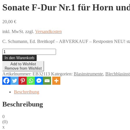
Sonate F-Dur Nr.1 für Horn und
20,00
€
inkl. MwSt.
zzgl.
Versandkosten
C. Schumann, Ed. Breitkopf
– ABVERKAUF – Restposten NEU! sta
Sonate
F-
In den Warenkorb
Dur
Add to Wishlist
Nr.1
Remove from Wishlist
für
Artikelnummer:
EB32113
Kategorien:
Blasinstrumente
,
Blechblasins
Horn
und
Klavier
Beschreibung
Menge
Beschreibung
0
(
0
)
x