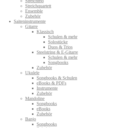
Streichtrio
Streichquartett
Ensemble
Zubehör
Saiteninstrumente
Gitarre
Klassisch
Schulen & mehr
Solostücke
Duos & Trios
Steelstring & E-Gitarre
Schulen & mehr
Songbooks
Zubehör
Ukulele
Songbooks & Schulen
eBooks & PDFs
Instrumente
Zubehör
Mandoline
Songbooks
eBooks
Zubehör
Banjo
Songbooks