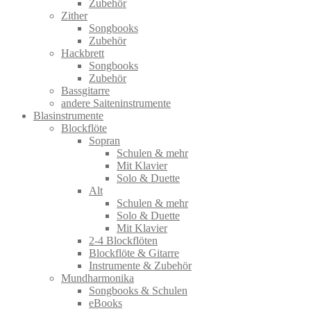
Zubehör
Zither
Songbooks
Zubehör
Hackbrett
Songbooks
Zubehör
Bassgitarre
andere Saiteninstrumente
Blasinstrumente
Blockflöte
Sopran
Schulen & mehr
Mit Klavier
Solo & Duette
Alt
Schulen & mehr
Solo & Duette
Mit Klavier
2-4 Blockflöten
Blockflöte & Gitarre
Instrumente & Zubehör
Mundharmonika
Songbooks & Schulen
eBooks