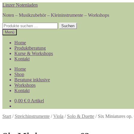
Zur
Zum
Linzer Notenladen
Navigation
Inhalt
Noten – Musikzubehör – Kleininstrumente – Workshops
springen
springen
Suchen
Suchen
nach:
Menü
Home
Produktberatung
Kurse & Workshops
Kontakt
Home
Shop
Beratung inklusive
Workshops
Kontakt
0,00
€
0 Artikel
Start
/
Streichinstrumente
/
Viola
/
Solo & Duette
/
Six Miniatures op.