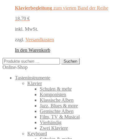
Klavierbegleitung
zum vierten Band der Reihe
18,70
€
inkl. MwSt.
zzgl.
Versandkosten
In den Warenkorb
Suchen
Suchen
nach:
Online-Shop
Tasteninstrumente
Klavier
Schulen & mehr
Komponisten
Klassische Alben
Jazz, Blues & more
Gemischte Alben
Film, TV & Musical
Vierhändig
Zwei Klaviere
Keyboard