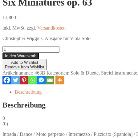
Six Miniatures op. 63
13,80
€
inkl. MwSt.
zzgl.
Versandkosten
Christopher Wiggins, Ausgabe für Viola Solo
Six
Miniatures
In den Warenkorb
op.
Add to Wishlist
63
Remove from Wishlist
Menge
Artikelnummer:
463B
Kategorien:
Solo & Duette
,
Streichinstrumente
Beschreibung
Beschreibung
0
(
0
)
Intrada / Dance / Moto perpetuo / Intermezzo / Pizzicato (Spaniola) / 