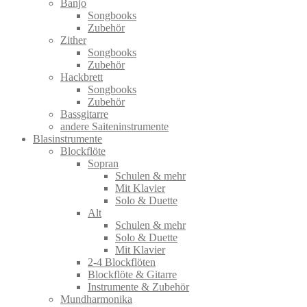
Banjo
Songbooks
Zubehör
Zither
Songbooks
Zubehör
Hackbrett
Songbooks
Zubehör
Bassgitarre
andere Saiteninstrumente
Blasinstrumente
Blockflöte
Sopran
Schulen & mehr
Mit Klavier
Solo & Duette
Alt
Schulen & mehr
Solo & Duette
Mit Klavier
2-4 Blockflöten
Blockflöte & Gitarre
Instrumente & Zubehör
Mundharmonika