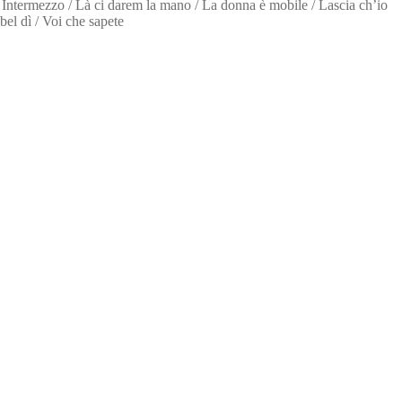
 Intermezzo / Là ci darem la mano / La donna è mobile / Lascia ch’io
el dì / Voi che sapete