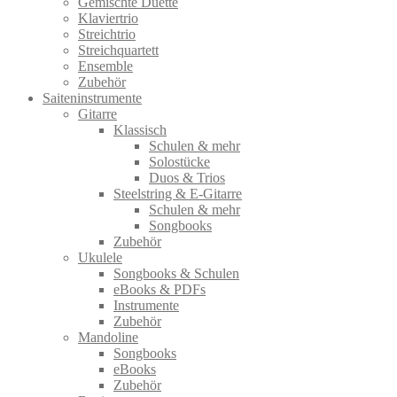
Gemischte Duette
Klaviertrio
Streichtrio
Streichquartett
Ensemble
Zubehör
Saiteninstrumente
Gitarre
Klassisch
Schulen & mehr
Solostücke
Duos & Trios
Steelstring & E-Gitarre
Schulen & mehr
Songbooks
Zubehör
Ukulele
Songbooks & Schulen
eBooks & PDFs
Instrumente
Zubehör
Mandoline
Songbooks
eBooks
Zubehör