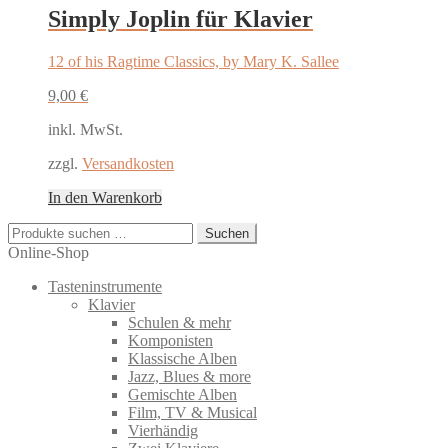
Simply Joplin für Klavier
12 of his Ragtime Classics, by Mary K. Sallee
9,00
€
inkl. MwSt.
zzgl.
Versandkosten
In den Warenkorb
Suchen
Suchen
nach:
Online-Shop
Tasteninstrumente
Klavier
Schulen & mehr
Komponisten
Klassische Alben
Jazz, Blues & more
Gemischte Alben
Film, TV & Musical
Vierhändig