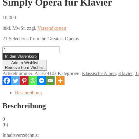
Simply Opera für Klavier
10,00
€
inkl. MwSt.
zzgl.
Versandkosten
21 Selections from the Greatest Operas
Simply
Opera
In den Warenkorb
für
Add to Wishlist
Klavier
Remove from Wishlist
Menge
Artikelnummer:
ALF29143
Kategorien:
Klassische Alben
,
Klavier
,
T
Beschreibung
Beschreibung
0
(
0
)
Inhaltsverzeichnis: