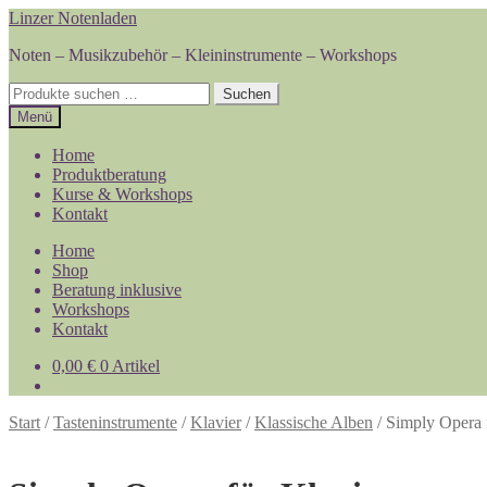
Zur
Zum
Linzer Notenladen
Navigation
Inhalt
Noten – Musikzubehör – Kleininstrumente – Workshops
springen
springen
Suchen
Suchen
nach:
Menü
Home
Produktberatung
Kurse & Workshops
Kontakt
Home
Shop
Beratung inklusive
Workshops
Kontakt
0,00
€
0 Artikel
Start
/
Tasteninstrumente
/
Klavier
/
Klassische Alben
/
Simply Opera 