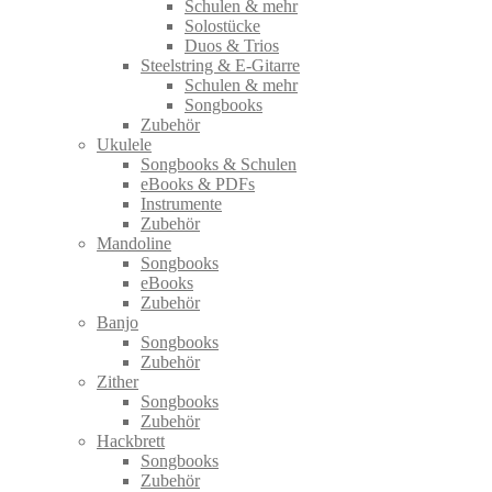
Schulen & mehr
Solostücke
Duos & Trios
Steelstring & E-Gitarre
Schulen & mehr
Songbooks
Zubehör
Ukulele
Songbooks & Schulen
eBooks & PDFs
Instrumente
Zubehör
Mandoline
Songbooks
eBooks
Zubehör
Banjo
Songbooks
Zubehör
Zither
Songbooks
Zubehör
Hackbrett
Songbooks
Zubehör