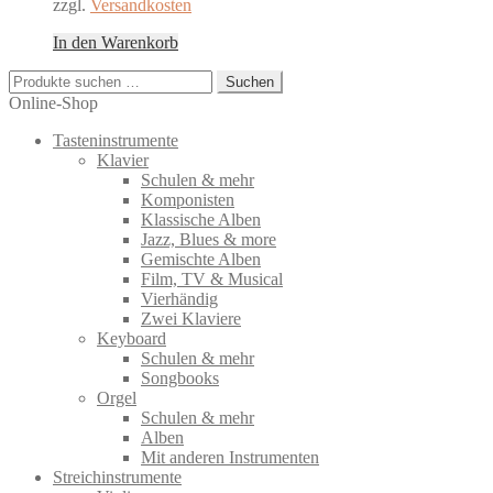
zzgl.
Versandkosten
In den Warenkorb
Suchen
Suchen
nach:
Online-Shop
Tasteninstrumente
Klavier
Schulen & mehr
Komponisten
Klassische Alben
Jazz, Blues & more
Gemischte Alben
Film, TV & Musical
Vierhändig
Zwei Klaviere
Keyboard
Schulen & mehr
Songbooks
Orgel
Schulen & mehr
Alben
Mit anderen Instrumenten
Streichinstrumente