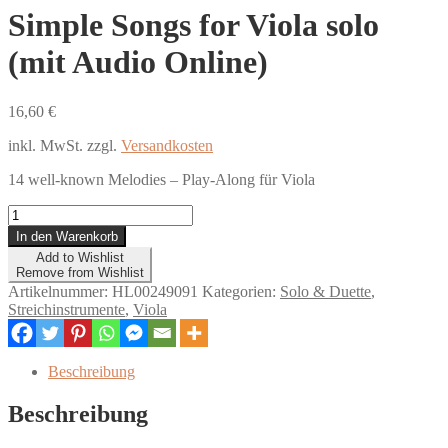
Simple Songs for Viola solo
(mit Audio Online)
16,60
€
inkl. MwSt.
zzgl.
Versandkosten
14 well-known Melodies – Play-Along für Viola
Simple
Songs
In den Warenkorb
for
Add to Wishlist
Viola
Remove from Wishlist
solo
Artikelnummer:
HL00249091
Kategorien:
Solo & Duette
,
(mit
Streichinstrumente
,
Viola
Audio
Online)
Menge
Beschreibung
Beschreibung