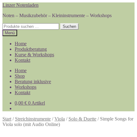
Zur
Zum
Linzer Notenladen
Navigation
Inhalt
Noten – Musikzubehör – Kleininstrumente – Workshops
springen
springen
Suchen
Suchen
nach:
Menü
Home
Produktberatung
Kurse & Workshops
Kontakt
Home
Shop
Beratung inklusive
Workshops
Kontakt
0,00
€
0 Artikel
Start
/
Streichinstrumente
/
Viola
/
Solo & Duette
/
Simple Songs for
Viola solo (mit Audio Online)