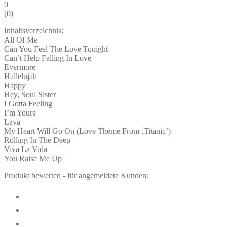
0
(
0
)
Inhaltsverzeichnis:
All Of Me
Can You Feel The Love Tonight
Can’t Help Falling In Love
Evermore
Hallelujah
Happy
Hey, Soul Sister
I Gotta Feeling
I’m Yours
Lava
My Heart Will Go On (Love Theme From ‚Titanic‘)
Rolling In The Deep
Viva La Vida
You Raise Me Up
Produkt bewerten - für angemeldete Kunden: