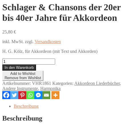
Schlager & Chansons der 20er
bis 40er Jahre für Akkordeon
25,80
€
inkl. MwSt.
zzgl.
Versandkosten
H. G. Kölz, für Akkordeon (mit Text und Akkorden)
Schlager
&
In den Warenkorb
Chansons
Add to Wishlist
der
Remove from Wishlist
20er
Artikelnummer:
VHR1861
Kategorien:
Akkordeon Liederbücher
,
bis
Andere Instrumente
,
Harmonika
40er
Jahre
für
Beschreibung
Akkordeon
Menge
Beschreibung