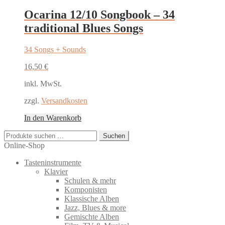
Ocarina 12/10 Songbook – 34
traditional Blues Songs
34 Songs + Sounds
16,50
€
inkl. MwSt.
zzgl.
Versandkosten
In den Warenkorb
Suchen
Suchen
nach:
Online-Shop
Tasteninstrumente
Klavier
Schulen & mehr
Komponisten
Klassische Alben
Jazz, Blues & more
Gemischte Alben