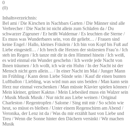
0
(
0
)
Inhaltsverzeichnis:
Bel ami / Die Kirschen in Nachbars Garten / Die Männer sind alle
Verbrecher / Die Nacht ist nicht allein zum Schlafen da / Du
schwarzer Zigeuner / Er heißt Waldemar / Es leuchten die Sterne /
Es muss was Wunderbares sein, von dir geliebt… / Frauen sind
keine Engel / Hallo, kleines Fräulein / Ich bin von Kopf bis Fuß auf
Liebe eingestell… / Ich brech die Herzen der stolzesten Frau’n / Ich
steh im Regen / Ich tanze mit dir in den Himmel hinein / Ich weiß,
es wird einmal ein Wunder geschehn / Ich werde jede Nacht von
Ihnen träumen / Ich wollt, ich wär ein Huhn / In der Nacht ist der
Mensch nicht gern allein… / In einer Nacht im Mai / Junger Mann
im Frühling / Kann denn Liebe Sünde sein / Kauf dir einen bunten
Luftballon / Liebling, was wird nun aus uns beiden / Man kann sein
Herz nur einmal verschenken / Man müsste Klavier spielen können /
Mein kleiner, grüner Kaktus / Mein Liebeslied muss ein Walzer sein
/ Musik Musik Musik / Nur nicht aus Liebe weinen / Original
Charleston / Regentropfen / Salome / Sing mit mir / So schön wie
heut, so müsst es bleiben / Unter einem Regenschirm am Abend /
Veronika, der Lenz ist da / Was du mir erzählt hast von Liebe und
Treu / Wenn die Sonne hinter den Dächern versinkt / Wir machen
Musik