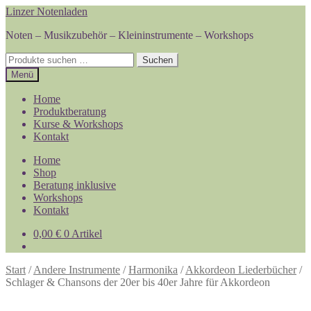
Zur
Zum
Linzer Notenladen
Navigation
Inhalt
Noten – Musikzubehör – Kleininstrumente – Workshops
springen
springen
Suchen
Suchen
nach:
Menü
Home
Produktberatung
Kurse & Workshops
Kontakt
Home
Shop
Beratung inklusive
Workshops
Kontakt
0,00
€
0 Artikel
Start
/
Andere Instrumente
/
Harmonika
/
Akkordeon Liederbücher
/
Schlager & Chansons der 20er bis 40er Jahre für Akkordeon