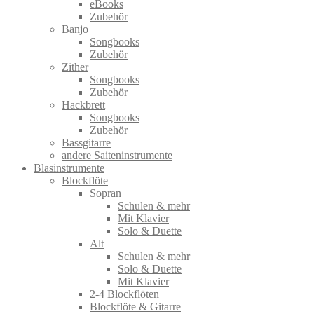
eBooks
Zubehör
Banjo
Songbooks
Zubehör
Zither
Songbooks
Zubehör
Hackbrett
Songbooks
Zubehör
Bassgitarre
andere Saiteninstrumente
Blasinstrumente
Blockflöte
Sopran
Schulen & mehr
Mit Klavier
Solo & Duette
Alt
Schulen & mehr
Solo & Duette
Mit Klavier
2-4 Blockflöten
Blockflöte & Gitarre