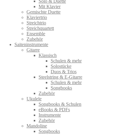
Solo & Duette
Mit Klavier
Gemischte Duette
Klaviertrio
Streichtrio
Streichquartett
Ensemble
Zubehör
Saiteninstrumente
Gitarre
Klassisch
Schulen & mehr
Solostücke
Duos & Trios
Steelstring & E-Gitarre
Schulen & mehr
Songbooks
Zubehör
Ukulele
Songbooks & Schulen
eBooks & PDFs
Instrumente
Zubehör
Mandoline
Songbooks