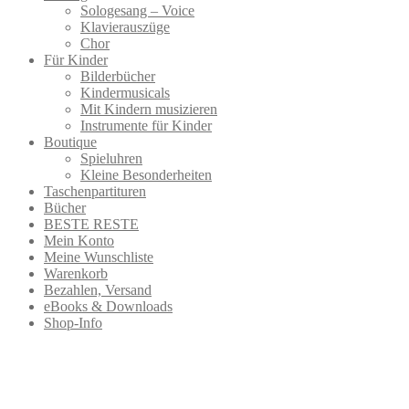
Sologesang – Voice
Klavierauszüge
Chor
Für Kinder
Bilderbücher
Kindermusicals
Mit Kindern musizieren
Instrumente für Kinder
Boutique
Spieluhren
Kleine Besonderheiten
Taschenpartituren
Bücher
BESTE RESTE
Mein Konto
Meine Wunschliste
Warenkorb
Bezahlen, Versand
eBooks & Downloads
Shop-Info