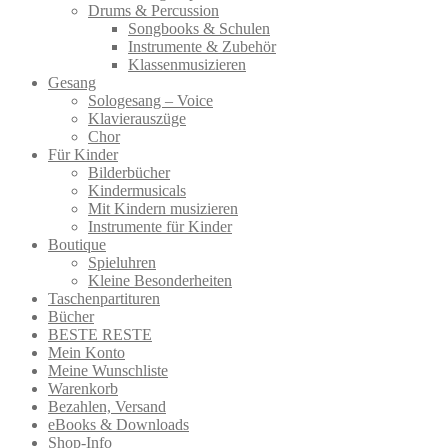
Drums & Percussion
Songbooks & Schulen
Instrumente & Zubehör
Klassenmusizieren
Gesang
Sologesang – Voice
Klavierauszüge
Chor
Für Kinder
Bilderbücher
Kindermusicals
Mit Kindern musizieren
Instrumente für Kinder
Boutique
Spieluhren
Kleine Besonderheiten
Taschenpartituren
Bücher
BESTE RESTE
Mein Konto
Meine Wunschliste
Warenkorb
Bezahlen, Versand
eBooks & Downloads
Shop-Info