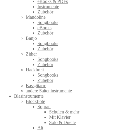
eBooks & PDFs
Instrumente
Zubehör
Mandoline
Songbooks
eBooks
Zubehör
Banjo
Songbooks
Zubehör
Zither
Songbooks
Zubehör
Hackbrett
Songbooks
Zubehör
Bassgitarre
andere Saiteninstrumente
Blasinstrumente
Blockflöte
Sopran
Schulen & mehr
Mit Klavier
Solo & Duette
Alt