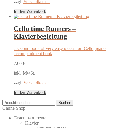
zzgl.
Versandkosten
In den Warenkorb
Cello time Runners –
Klavierbegleitung
a second book of very easy pieces for Cello, piano
accompaniment book
7,00
€
inkl. MwSt.
zzgl.
Versandkosten
In den Warenkorb
Suchen
Suchen
nach:
Online-Shop
Tasteninstrumente
Klavier