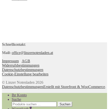
Schnellkontakt:
Mail:
office@linzernotenladen.at
Impressum
AGB
Widerrufsbestimmungen
Datenschutzbestimmungen
Cookie-Einstellung bearbeiten
© Linzer Notenladen 2026
Datenschutzbestimmungen
Erstellt mit Storefront & WooCommerce
.
Ihr Konto
Suche
Suchen
Suchen
nach:
Warenkorb
0