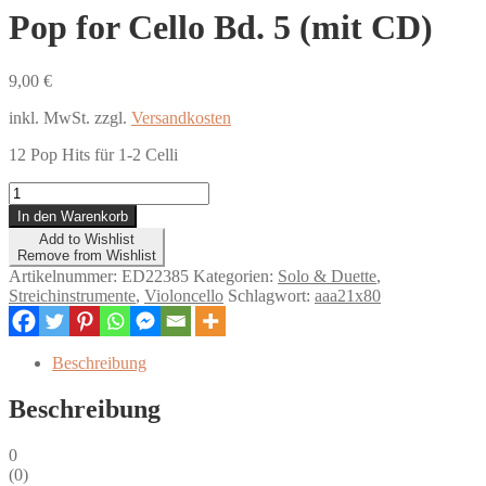
Pop for Cello Bd. 5 (mit CD)
9,00
€
inkl. MwSt.
zzgl.
Versandkosten
12 Pop Hits für 1-2 Celli
Pop
for
In den Warenkorb
Cello
Add to Wishlist
Bd.
Remove from Wishlist
5
Artikelnummer:
ED22385
Kategorien:
Solo & Duette
,
(mit
Streichinstrumente
,
Violoncello
Schlagwort:
aaa21x80
CD)
Menge
Beschreibung
Beschreibung
0
(
0
)