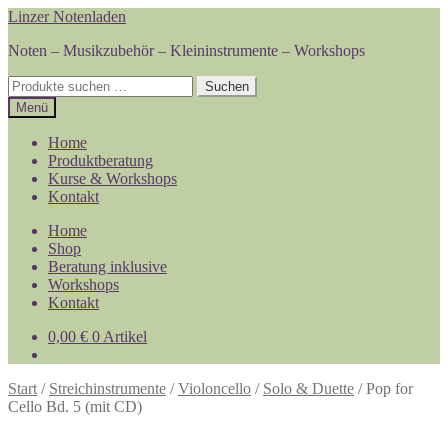
Zur
Zum
Linzer Notenladen
Navigation
Inhalt
Noten – Musikzubehör – Kleininstrumente – Workshops
springen
springen
Suchen
Suchen
nach:
Menü
Home
Produktberatung
Kurse & Workshops
Kontakt
Home
Shop
Beratung inklusive
Workshops
Kontakt
0,00
€
0 Artikel
Start
/
Streichinstrumente
/
Violoncello
/
Solo & Duette
/
Pop for
Cello Bd. 5 (mit CD)