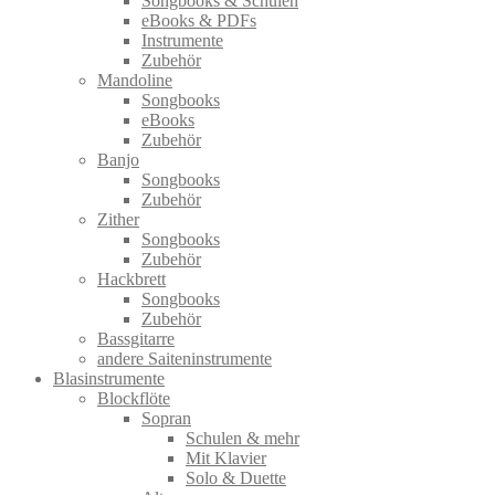
Songbooks & Schulen
eBooks & PDFs
Instrumente
Zubehör
Mandoline
Songbooks
eBooks
Zubehör
Banjo
Songbooks
Zubehör
Zither
Songbooks
Zubehör
Hackbrett
Songbooks
Zubehör
Bassgitarre
andere Saiteninstrumente
Blasinstrumente
Blockflöte
Sopran
Schulen & mehr
Mit Klavier
Solo & Duette