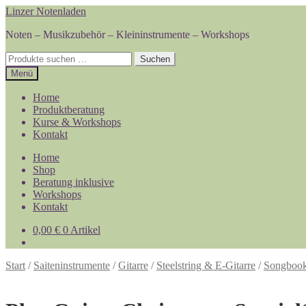
Zur
Zum
Linzer Notenladen
Navigation
Inhalt
Noten – Musikzubehör – Kleininstrumente – Workshops
springen
springen
Suchen
Suchen
nach:
Menü
Home
Produktberatung
Kurse & Workshops
Kontakt
Home
Shop
Beratung inklusive
Workshops
Kontakt
0,00
€
0 Artikel
Start
/
Saiteninstrumente
/
Gitarre
/
Steelstring & E-Gitarre
/
Songboo