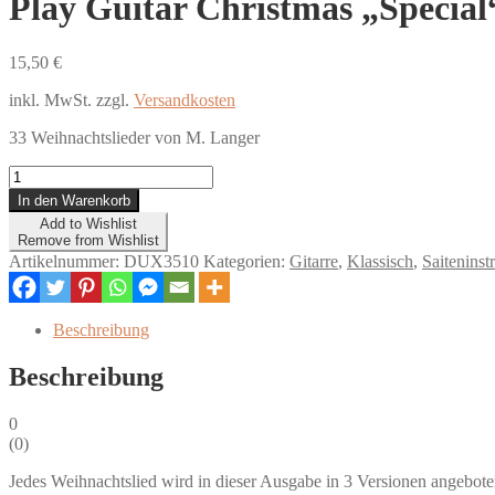
Play Guitar Christmas „Special
15,50
€
inkl. MwSt.
zzgl.
Versandkosten
33 Weihnachtslieder von M. Langer
Play
Guitar
In den Warenkorb
Christmas
Add to Wishlist
"Special"
Remove from Wishlist
Menge
Artikelnummer:
DUX3510
Kategorien:
Gitarre
,
Klassisch
,
Saiteninst
Beschreibung
Beschreibung
0
(
0
)
Jedes Weihnachtslied wird in dieser Ausgabe in 3 Versionen angebote