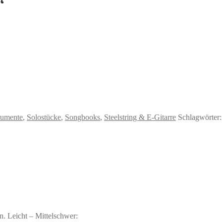
“
rumente
,
Solostücke
,
Songbooks
,
Steelstring & E-Gitarre
Schlagwörter
n. Leicht – Mittelschwer: