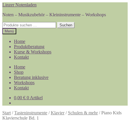
Zur
Zum
Linzer Notenladen
Navigation
Inhalt
Noten – Musikzubehör – Kleininstrumente – Workshops
springen
springen
Suchen
Suchen
nach:
Menü
Home
Produktberatung
Kurse & Workshops
Kontakt
Home
Shop
Beratung inklusive
Workshops
Kontakt
0,00
€
0 Artikel
Start
/
Tasteninstrumente
/
Klavier
/
Schulen & mehr
/
Piano Kids
Klavierschule Bd. 1