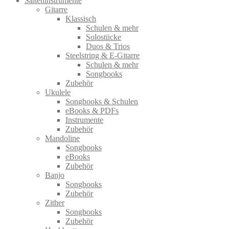
Saiteninstrumente
Gitarre
Klassisch
Schulen & mehr
Solostücke
Duos & Trios
Steelstring & E-Gitarre
Schulen & mehr
Songbooks
Zubehör
Ukulele
Songbooks & Schulen
eBooks & PDFs
Instrumente
Zubehör
Mandoline
Songbooks
eBooks
Zubehör
Banjo
Songbooks
Zubehör
Zither
Songbooks
Zubehör