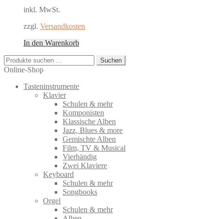
inkl. MwSt.
zzgl.
Versandkosten
In den Warenkorb
Suchen
Suchen
nach:
Online-Shop
Tasteninstrumente
Klavier
Schulen & mehr
Komponisten
Klassische Alben
Jazz, Blues & more
Gemischte Alben
Film, TV & Musical
Vierhändig
Zwei Klaviere
Keyboard
Schulen & mehr
Songbooks
Orgel
Schulen & mehr
Alben