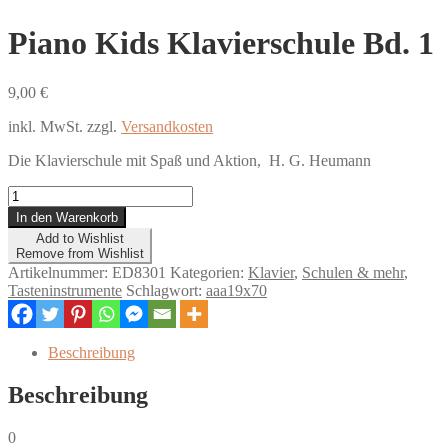
Piano Kids Klavierschule Bd. 1
9,00
€
inkl. MwSt.
zzgl.
Versandkosten
Die Klavierschule mit Spaß und Aktion, H. G. Heumann
Piano
Kids
In den Warenkorb
Klavierschule
Add to Wishlist
Bd.
Remove from Wishlist
1
Artikelnummer:
ED8301
Kategorien:
Klavier
,
Schulen & mehr
,
Menge
Tasteninstrumente
Schlagwort:
aaa19x70
Beschreibung
Beschreibung
0