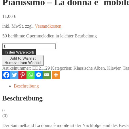
Pianissimo – La donna e` mobil
11,00
€
inkl. MwSt.
zzgl.
Versandkosten
50 berühmte Opernmelodien in leichter Bearbeitung
Pianissimo
-
In den Warenkorb
La
Add to Wishlist
donna
Remove from Wishlist
e`
Artikelnummer:
ED21129
Kategorien:
Klassische Alben
,
Klavier
,
Tas
mobile
Menge
Beschreibung
Beschreibung
0
(
0
)
Der Sammelband La donna è mobile ist der Nachfolgeband des Bestse