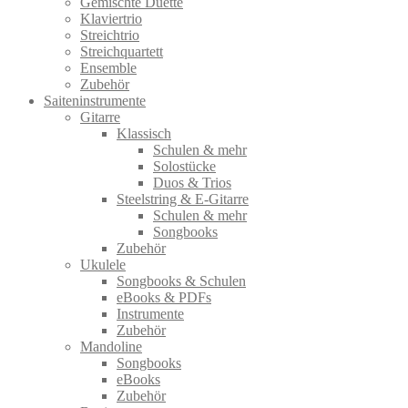
Gemischte Duette
Klaviertrio
Streichtrio
Streichquartett
Ensemble
Zubehör
Saiteninstrumente
Gitarre
Klassisch
Schulen & mehr
Solostücke
Duos & Trios
Steelstring & E-Gitarre
Schulen & mehr
Songbooks
Zubehör
Ukulele
Songbooks & Schulen
eBooks & PDFs
Instrumente
Zubehör
Mandoline
Songbooks
eBooks
Zubehör