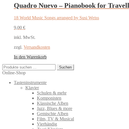
Quadro Nuevo – Pianobook for Travelle
18 World Music Songs arranged by Susi Weiss
9,00
€
inkl. MwSt.
zzgl.
Versandkosten
In den Warenkorb
Suchen
Suchen
nach:
Online-Shop
Tasteninstrumente
Klavier
Schulen & mehr
Komponisten
Klassische Alben
Jazz, Blues & more
Gemischte Alben
Film, TV & Musical
Vierhändig