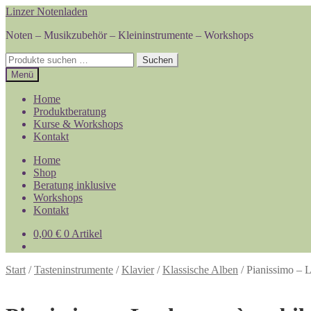
Zur
Zum
Linzer Notenladen
Navigation
Inhalt
Noten – Musikzubehör – Kleininstrumente – Workshops
springen
springen
Suchen
Suchen
nach:
Menü
Home
Produktberatung
Kurse & Workshops
Kontakt
Home
Shop
Beratung inklusive
Workshops
Kontakt
0,00
€
0 Artikel
Start
/
Tasteninstrumente
/
Klavier
/
Klassische Alben
/
Pianissimo – 