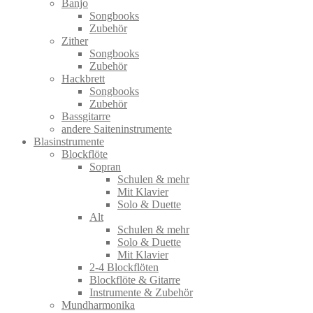
Banjo
Songbooks
Zubehör
Zither
Songbooks
Zubehör
Hackbrett
Songbooks
Zubehör
Bassgitarre
andere Saiteninstrumente
Blasinstrumente
Blockflöte
Sopran
Schulen & mehr
Mit Klavier
Solo & Duette
Alt
Schulen & mehr
Solo & Duette
Mit Klavier
2-4 Blockflöten
Blockflöte & Gitarre
Instrumente & Zubehör
Mundharmonika