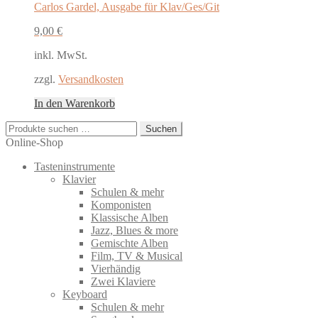
Carlos Gardel, Ausgabe für Klav/Ges/Git
9,00
€
inkl. MwSt.
zzgl.
Versandkosten
In den Warenkorb
Suchen
Suchen
nach:
Online-Shop
Tasteninstrumente
Klavier
Schulen & mehr
Komponisten
Klassische Alben
Jazz, Blues & more
Gemischte Alben
Film, TV & Musical
Vierhändig
Zwei Klaviere
Keyboard
Schulen & mehr