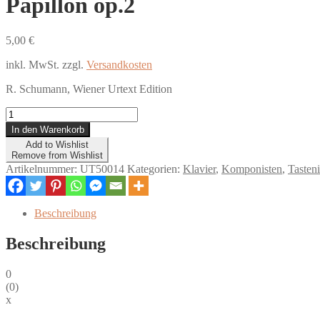
Papillon op.2
5,00
€
inkl. MwSt.
zzgl.
Versandkosten
R. Schumann, Wiener Urtext Edition
Papillon
op.2
In den Warenkorb
Menge
Add to Wishlist
Remove from Wishlist
Artikelnummer:
UT50014
Kategorien:
Klavier
,
Komponisten
,
Tasten
Beschreibung
Beschreibung
0
(
0
)
x