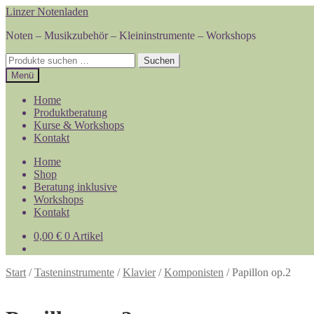
Zur
Zum
Linzer Notenladen
Navigation
Inhalt
Noten – Musikzubehör – Kleininstrumente – Workshops
springen
springen
Suchen
Suchen
nach:
Menü
Home
Produktberatung
Kurse & Workshops
Kontakt
Home
Shop
Beratung inklusive
Workshops
Kontakt
0,00
€
0 Artikel
Start
/
Tasteninstrumente
/
Klavier
/
Komponisten
/
Papillon op.2