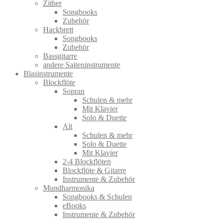
Zither
Songbooks
Zubehör
Hackbrett
Songbooks
Zubehör
Bassgitarre
andere Saiteninstrumente
Blasinstrumente
Blockflöte
Sopran
Schulen & mehr
Mit Klavier
Solo & Duette
Alt
Schulen & mehr
Solo & Duette
Mit Klavier
2-4 Blockflöten
Blockflöte & Gitarre
Instrumente & Zubehör
Mundharmonika
Songbooks & Schulen
eBooks
Instrumente & Zubehör