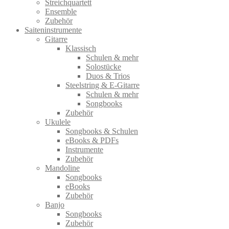
Streichquartett
Ensemble
Zubehör
Saiteninstrumente
Gitarre
Klassisch
Schulen & mehr
Solostücke
Duos & Trios
Steelstring & E-Gitarre
Schulen & mehr
Songbooks
Zubehör
Ukulele
Songbooks & Schulen
eBooks & PDFs
Instrumente
Zubehör
Mandoline
Songbooks
eBooks
Zubehör
Banjo
Songbooks
Zubehör