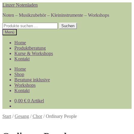
Zur
Zum
Linzer Notenladen
Navigation
Inhalt
Noten – Musikzubehör – Kleininstrumente – Workshops
springen
springen
Suchen
Suchen
nach:
Menü
Home
Produktberatung
Kurse & Workshops
Kontakt
Home
Shop
Beratung inklusive
Workshops
Kontakt
0,00
€
0 Artikel
Start
/
Gesang
/
Chor
/
Ordinary People