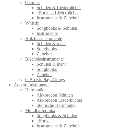
Okarina
Schulen & Liederbücher
eBooks – Liederbücher
Instrumente & Zubehör
Whistle
Songbooks & Schulen
Instrumente
Holzblasinstrumente
Schulen & mehr
Songbooks
Zubehör
Blechblasinstrumente
Schulen & mehr
Songbooks
Zubehör
C Bb Eb Play-Alongs
Andere Instrumente
Harmonika
Akkordeon Schulen
Akkordeon Liederbücher
Steirische Harmonika
Mundharmonika
Songbooks & Schulen
eBooks
Instrumente & Zubehör