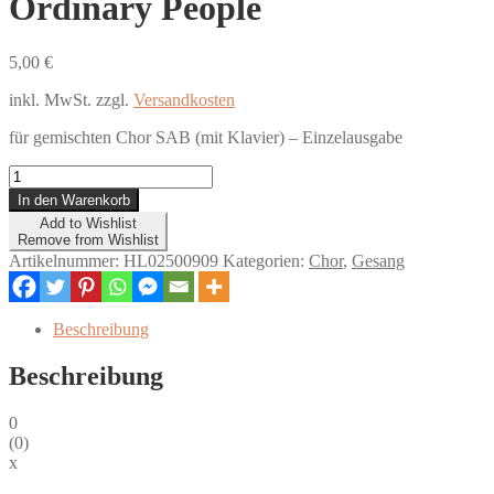
Ordinary People
5,00
€
inkl. MwSt.
zzgl.
Versandkosten
für gemischten Chor SAB (mit Klavier) – Einzelausgabe
Ordinary
People
In den Warenkorb
Menge
Add to Wishlist
Remove from Wishlist
Artikelnummer:
HL02500909
Kategorien:
Chor
,
Gesang
Beschreibung
Beschreibung
0
(
0
)
x