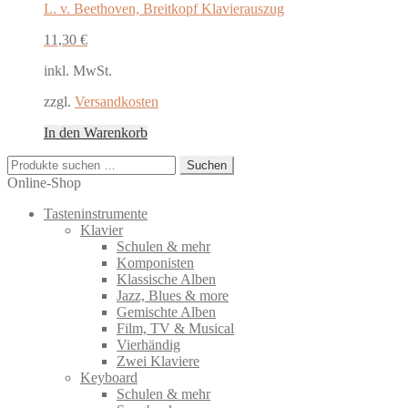
L. v. Beethoven, Breitkopf Klavierauszug
11,30
€
inkl. MwSt.
zzgl.
Versandkosten
In den Warenkorb
Suchen
Suchen
nach:
Online-Shop
Tasteninstrumente
Klavier
Schulen & mehr
Komponisten
Klassische Alben
Jazz, Blues & more
Gemischte Alben
Film, TV & Musical
Vierhändig
Zwei Klaviere
Keyboard
Schulen & mehr