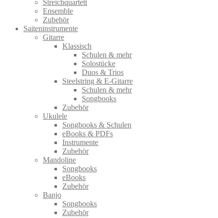
Streichquartett
Ensemble
Zubehör
Saiteninstrumente
Gitarre
Klassisch
Schulen & mehr
Solostücke
Duos & Trios
Steelstring & E-Gitarre
Schulen & mehr
Songbooks
Zubehör
Ukulele
Songbooks & Schulen
eBooks & PDFs
Instrumente
Zubehör
Mandoline
Songbooks
eBooks
Zubehör
Banjo
Songbooks
Zubehör