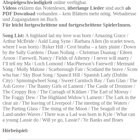
Abspielgeschwindigkeit
online verfügbar.
Videos
erklären das Notenlesen,
überlange Lieder
sind auch
als
PDF Download
vorhanden – kein Blättern mehr nötig. Webadresse
und Zugangsdaten im Buch.
Für leicht fortgeschrittene und fortgeschrittene SpielerInnen.
Song List:
A highland lad my love was born / Amazing Grace /
Arthur McBride / Auld Lang Syne / Barbara Allen (In scarlet town,
where I was born) / Byker Hill / Ceol brutha – a fairy plaint / Down
by the Sally Gardens / Duan Nollaig – Christmas Duanag / Eileen
Aroon / Farewell, Nancy / Fields of Athenry / I never will marry /
I’ll tell my Ma / Loch Lomond / MacPherson’s Farewell / Mermaid
Song / Molly Malone / Scarborough Fair / Scotland the brave / Scots
wha hae / Sky Boat Song / Spancil Hill / Spanish Lady (Dublin
City) / Spinningwheel Song / Sweet Carnloch Bay / Tam Glan / The
Ash Grove / The Bantry Girls of Lament / The Castle of Dromore /
The Croppy Boy / The Curragh of Kildare / The Earl of Morray /
The Foggy Dew / The Highland Widow’s Lament / The Lark in the
clear air / The leaving of Liverpool / The meeting of the Waters /
The Parting Glass / The rising of the Moon / The Seagull of the
Land-under-Waves / There was a Lad was born in Kyle / What can
a young Lassie do / Will ye go, Lassie? / Ye Banks and Braes
Hörbeispiel: