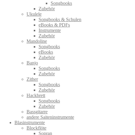
Songbooks
Zubehör
Ukulele
Songbooks & Schulen
eBooks & PDFs
Instrumente
Zubehör
Mandoline
Songbooks
eBooks
Zubehör
Banjo
Songbooks
Zubehör
Zither
Songbooks
Zubehör
Hackbrett
Songbooks
Zubehör
Bassgitarre
andere Saiteninstrumente
Blasinstrumente
Blockflöte
Sopran