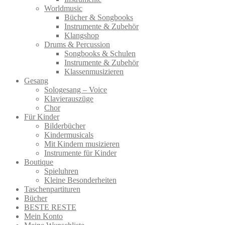
Worldmusic
Bücher & Songbooks
Instrumente & Zubehör
Klangshop
Drums & Percussion
Songbooks & Schulen
Instrumente & Zubehör
Klassenmusizieren
Gesang
Sologesang – Voice
Klavierauszüge
Chor
Für Kinder
Bilderbücher
Kindermusicals
Mit Kindern musizieren
Instrumente für Kinder
Boutique
Spieluhren
Kleine Besonderheiten
Taschenpartituren
Bücher
BESTE RESTE
Mein Konto