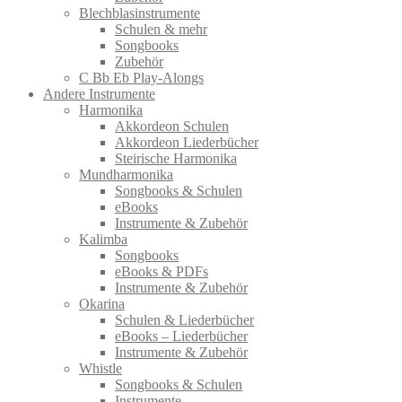
Blechblasinstrumente
Schulen & mehr
Songbooks
Zubehör
C Bb Eb Play-Alongs
Andere Instrumente
Harmonika
Akkordeon Schulen
Akkordeon Liederbücher
Steirische Harmonika
Mundharmonika
Songbooks & Schulen
eBooks
Instrumente & Zubehör
Kalimba
Songbooks
eBooks & PDFs
Instrumente & Zubehör
Okarina
Schulen & Liederbücher
eBooks – Liederbücher
Instrumente & Zubehör
Whistle
Songbooks & Schulen
Instrumente