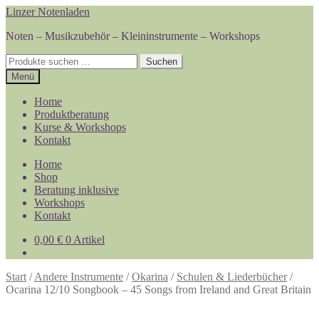
Zur
Zum
Linzer Notenladen
Navigation
Inhalt
Noten – Musikzubehör – Kleininstrumente – Workshops
springen
springen
Suchen
Suchen
nach:
Menü
Home
Produktberatung
Kurse & Workshops
Kontakt
Home
Shop
Beratung inklusive
Workshops
Kontakt
0,00
€
0 Artikel
Start
/
Andere Instrumente
/
Okarina
/
Schulen & Liederbücher
/
Ocarina 12/10 Songbook – 45 Songs from Ireland and Great Britain