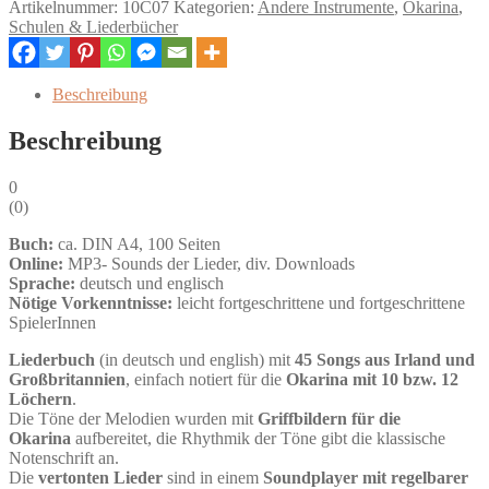
Artikelnummer:
10C07
Kategorien:
Andere Instrumente
,
Okarina
,
Songs
Schulen & Liederbücher
from
Ireland
and
Beschreibung
Great
Britain
Beschreibung
Menge
0
(
0
)
Buch:
ca. DIN A4, 100 Seiten
Online:
MP3- Sounds der Lieder, div. Downloads
Sprache:
deutsch und englisch
Nötige Vorkenntnisse:
leicht fortgeschrittene und fortgeschrittene
SpielerInnen
Liederbuch
(in deutsch und english) mit
45 Songs aus Irland und
Großbritannien
, einfach notiert für die
Okarina mit 10 bzw. 12
Löchern
.
Die Töne der Melodien wurden mit
Griffbildern für die
Okarina
aufbereitet, die Rhythmik der Töne gibt die klassische
Notenschrift an.
Die
vertonten Lieder
sind in einem
Soundplayer mit regelbarer