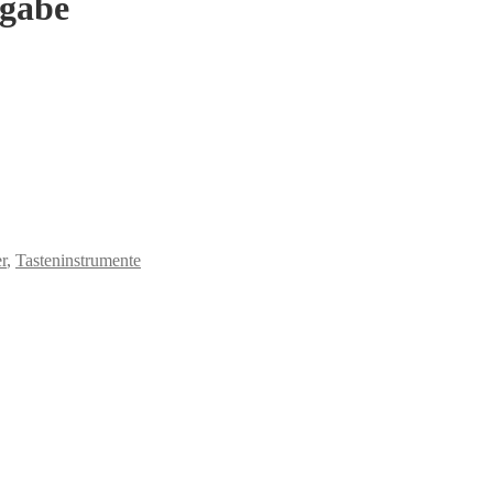
sgabe
r
,
Tasteninstrumente