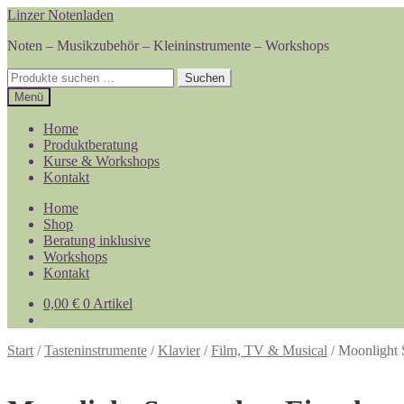
Zur
Zum
Linzer Notenladen
Navigation
Inhalt
Noten – Musikzubehör – Kleininstrumente – Workshops
springen
springen
Suchen
Suchen
nach:
Menü
Home
Produktberatung
Kurse & Workshops
Kontakt
Home
Shop
Beratung inklusive
Workshops
Kontakt
0,00
€
0 Artikel
Start
/
Tasteninstrumente
/
Klavier
/
Film, TV & Musical
/
Moonlight 