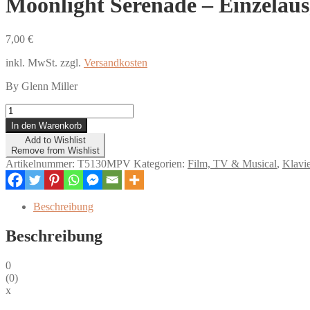
Moonlight Serenade – Einzelau
7,00
€
inkl. MwSt.
zzgl.
Versandkosten
By Glenn Miller
Moonlight
Serenade
In den Warenkorb
-
Add to Wishlist
Einzelausgabe
Remove from Wishlist
Menge
Artikelnummer:
T5130MPV
Kategorien:
Film, TV & Musical
,
Klavie
Beschreibung
Beschreibung
0
(
0
)
x