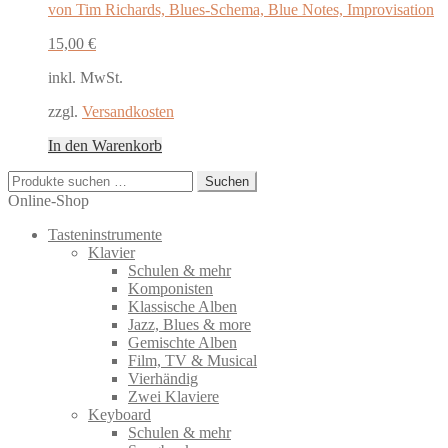
von Tim Richards, Blues-Schema, Blue Notes, Improvisation
15,00
€
inkl. MwSt.
zzgl.
Versandkosten
In den Warenkorb
Suchen
Suchen
nach:
Online-Shop
Tasteninstrumente
Klavier
Schulen & mehr
Komponisten
Klassische Alben
Jazz, Blues & more
Gemischte Alben
Film, TV & Musical
Vierhändig
Zwei Klaviere
Keyboard
Schulen & mehr