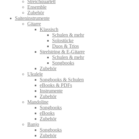
Streichquartett
Ensemble
Zubehör
Saiteninstrumente
Gitarre
Klassisch
Schulen & mehr
Solostücke
Duos & Trios
Steelstring & E-Gitarre
Schulen & mehr
Songbooks
Zubehör
Ukulele
Songbooks & Schulen
eBooks & PDFs
Instrumente
Zubehör
Mandoline
Songbooks
eBooks
Zubehör
Banjo
Songbooks
Zubehör