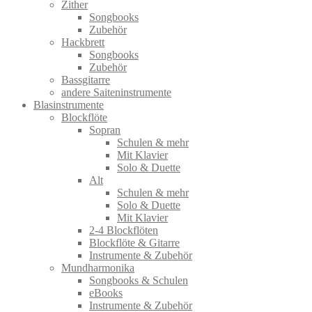
Zither
Songbooks
Zubehör
Hackbrett
Songbooks
Zubehör
Bassgitarre
andere Saiteninstrumente
Blasinstrumente
Blockflöte
Sopran
Schulen & mehr
Mit Klavier
Solo & Duette
Alt
Schulen & mehr
Solo & Duette
Mit Klavier
2-4 Blockflöten
Blockflöte & Gitarre
Instrumente & Zubehör
Mundharmonika
Songbooks & Schulen
eBooks
Instrumente & Zubehör