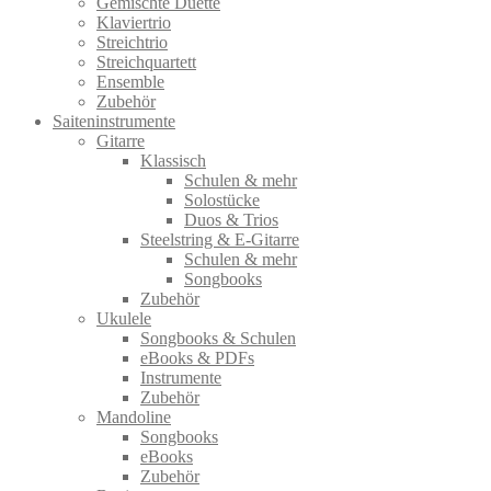
Gemischte Duette
Klaviertrio
Streichtrio
Streichquartett
Ensemble
Zubehör
Saiteninstrumente
Gitarre
Klassisch
Schulen & mehr
Solostücke
Duos & Trios
Steelstring & E-Gitarre
Schulen & mehr
Songbooks
Zubehör
Ukulele
Songbooks & Schulen
eBooks & PDFs
Instrumente
Zubehör
Mandoline
Songbooks
eBooks
Zubehör