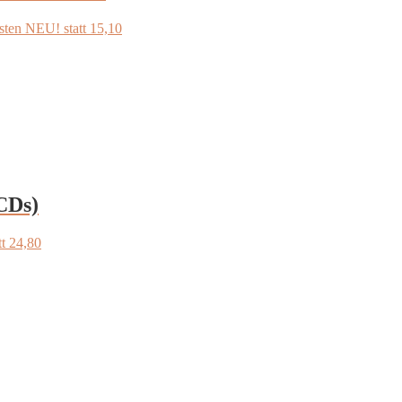
n NEU! statt 15,10
CDs)
t 24,80