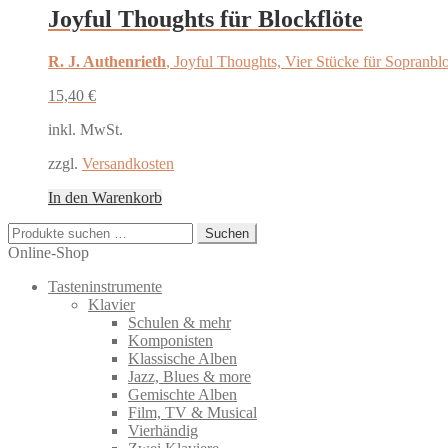
Joyful Thoughts für Blockflöte
R. J. Authenrieth
, Joyful Thoughts, Vier Stücke für Sopranbl
15,40
€
inkl. MwSt.
zzgl.
Versandkosten
In den Warenkorb
Suchen
Suchen
nach:
Online-Shop
Tasteninstrumente
Klavier
Schulen & mehr
Komponisten
Klassische Alben
Jazz, Blues & more
Gemischte Alben
Film, TV & Musical
Vierhändig