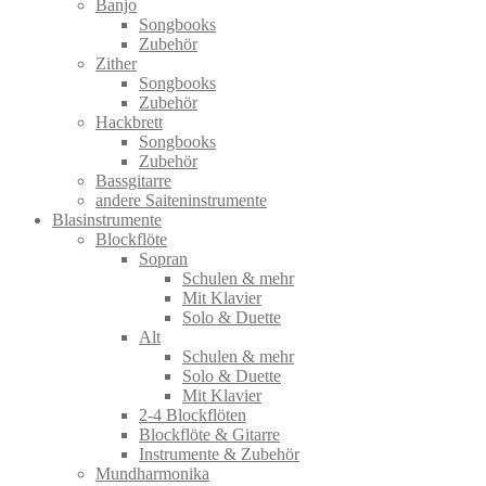
Banjo
Songbooks
Zubehör
Zither
Songbooks
Zubehör
Hackbrett
Songbooks
Zubehör
Bassgitarre
andere Saiteninstrumente
Blasinstrumente
Blockflöte
Sopran
Schulen & mehr
Mit Klavier
Solo & Duette
Alt
Schulen & mehr
Solo & Duette
Mit Klavier
2-4 Blockflöten
Blockflöte & Gitarre
Instrumente & Zubehör
Mundharmonika