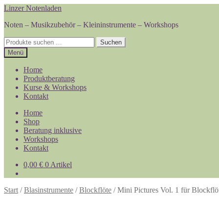
Zur
Zum
Linzer Notenladen
Navigation
Inhalt
Noten – Musikzubehör – Kleininstrumente – Workshops
springen
springen
Suchen
Suchen
nach:
Menü
Home
Produktberatung
Kurse & Workshops
Kontakt
Home
Shop
Beratung inklusive
Workshops
Kontakt
0,00
€
0 Artikel
Start
/
Blasinstrumente
/
Blockflöte
/
Mini Pictures Vol. 1 für Blockfl