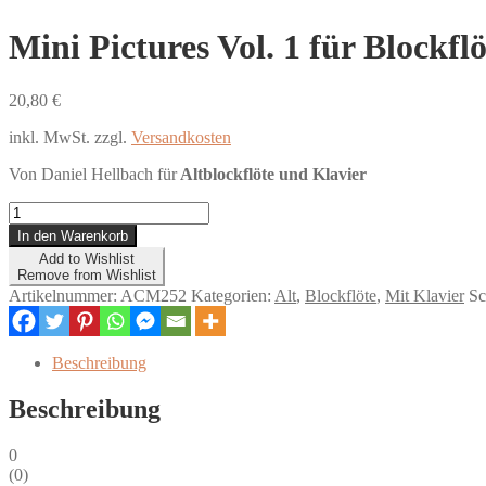
Mini Pictures Vol. 1 für Blockfl
20,80
€
inkl. MwSt.
zzgl.
Versandkosten
Von Daniel Hellbach für
Altblockflöte und Klavier
Mini
Pictures
In den Warenkorb
Vol.
Add to Wishlist
1
Remove from Wishlist
für
Artikelnummer:
ACM252
Kategorien:
Alt
,
Blockflöte
,
Mit Klavier
Sc
Blockflöte
(mit
CD)
Beschreibung
Menge
Beschreibung
0
(
0
)