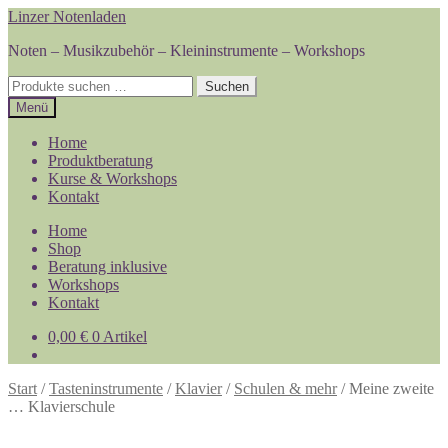
Zur
Zum
Linzer Notenladen
Navigation
Inhalt
Noten – Musikzubehör – Kleininstrumente – Workshops
springen
springen
Suchen
Suchen
nach:
Menü
Home
Produktberatung
Kurse & Workshops
Kontakt
Home
Shop
Beratung inklusive
Workshops
Kontakt
0,00
€
0 Artikel
Start
/
Tasteninstrumente
/
Klavier
/
Schulen & mehr
/
Meine zweite
… Klavierschule