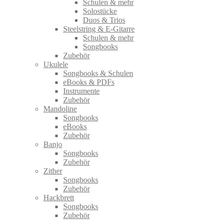
Schulen & mehr
Solostücke
Duos & Trios
Steelstring & E-Gitarre
Schulen & mehr
Songbooks
Zubehör
Ukulele
Songbooks & Schulen
eBooks & PDFs
Instrumente
Zubehör
Mandoline
Songbooks
eBooks
Zubehör
Banjo
Songbooks
Zubehör
Zither
Songbooks
Zubehör
Hackbrett
Songbooks
Zubehör