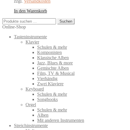
zzgl.
Versandkosten
In den Warenkorb
Suchen
Suchen
nach:
Online-Shop
Tasteninstrumente
Klavier
Schulen & mehr
Komponisten
Klassische Alben
Jazz, Blues & more
Gemischte Alben
Film, TV & Musical
Vierhändig
Zwei Klaviere
Keyboard
Schulen & mehr
Songbooks
Orgel
Schulen & mehr
Alben
Mit anderen Instrumenten
Streichinstrumente