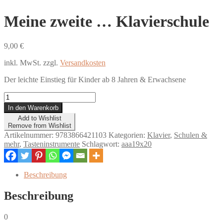
Meine zweite … Klavierschule
9,00
€
inkl. MwSt.
zzgl.
Versandkosten
Der leichte Einstieg für Kinder ab 8 Jahren & Erwachsene
Meine
zweite
In den Warenkorb
...
Add to Wishlist
Klavierschule
Remove from Wishlist
Menge
Artikelnummer:
9783866421103
Kategorien:
Klavier
,
Schulen &
mehr
,
Tasteninstrumente
Schlagwort:
aaa19x20
Beschreibung
Beschreibung
0