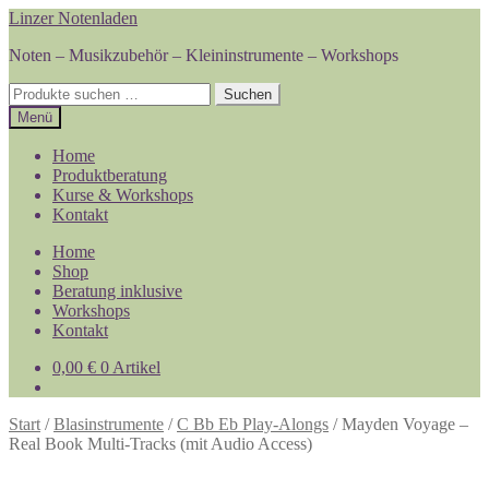
Zur
Zum
Linzer Notenladen
Navigation
Inhalt
Noten – Musikzubehör – Kleininstrumente – Workshops
springen
springen
Suchen
Suchen
nach:
Menü
Home
Produktberatung
Kurse & Workshops
Kontakt
Home
Shop
Beratung inklusive
Workshops
Kontakt
0,00
€
0 Artikel
Start
/
Blasinstrumente
/
C Bb Eb Play-Alongs
/
Mayden Voyage –
Real Book Multi-Tracks (mit Audio Access)