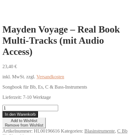
Mayden Voyage – Real Book
Multi-Tracks (mit Audio
Access)
23,40
€
inkl. MwSt.
zzgl.
Versandkosten
Songbook für Bb, Es, C & Bass-Instruments
Lieferzeit:
7-10 Werktage
Mayden
Voyage
In den Warenkorb
-
Add to Wishlist
Real
Remove from Wishlist
Book
Artikelnummer:
HL00196616
Kategorien:
Blasinstrumente
,
C Bb
Multi-