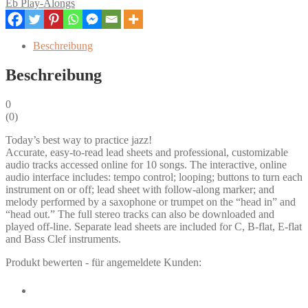
Eb Play-Alongs
Tracks
(mit
Audio
Beschreibung
Access)
Menge
Beschreibung
0
(
0
)
Today’s best way to practice jazz!
Accurate, easy-to-read lead sheets and professional, customizable
audio tracks accessed online for 10 songs. The interactive, online
audio interface includes: tempo control; looping; buttons to turn each
instrument on or off; lead sheet with follow-along marker; and
melody performed by a saxophone or trumpet on the “head in” and
“head out.” The full stereo tracks can also be downloaded and
played off-line. Separate lead sheets are included for C, B-flat, E-flat
and Bass Clef instruments.
Produkt bewerten - für angemeldete Kunden: