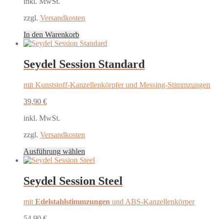
inkl. MwSt.
zzgl.
Versandkosten
In den Warenkorb
Seydel Session Standard
mit Kunststoff-Kanzellenkörpfer und Messing-Stimmzungen
39,90
€
inkl. MwSt.
zzgl.
Versandkosten
Dieses
Ausführung wählen
Produkt
weist
mehrere
Seydel Session Steel
Varianten
auf.
mit
Edelstahlstimmzungen
und ABS-Kanzellenkörper
Die
Optionen
54,90
€