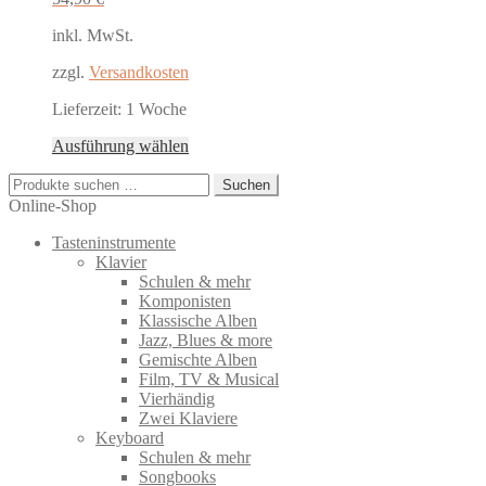
können
auf
inkl. MwSt.
der
Produktseite
zzgl.
Versandkosten
gewählt
werden
Lieferzeit:
1 Woche
Dieses
Ausführung wählen
Produkt
Suchen
weist
Suchen
nach:
mehrere
Online-Shop
Varianten
Tasteninstrumente
auf.
Klavier
Die
Schulen & mehr
Optionen
Komponisten
können
Klassische Alben
auf
Jazz, Blues & more
der
Gemischte Alben
Produktseite
Film, TV & Musical
gewählt
Vierhändig
werden
Zwei Klaviere
Keyboard
Schulen & mehr
Songbooks