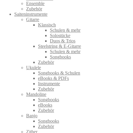
Ensemble
Zubehör
Saiteninstrumente
Gitarre
Klassisch
Schulen & mehr
Solostücke
Duos & Trios
Steelstring & E-Gitarre
Schulen & mehr
Songbooks
Zubehör
Ukulele
Songbooks & Schulen
eBooks & PDFs
Instrumente
Zubehör
Mandoline
Songbooks
eBooks
Zubehör
Banjo
Songbooks
Zubehör
Zither