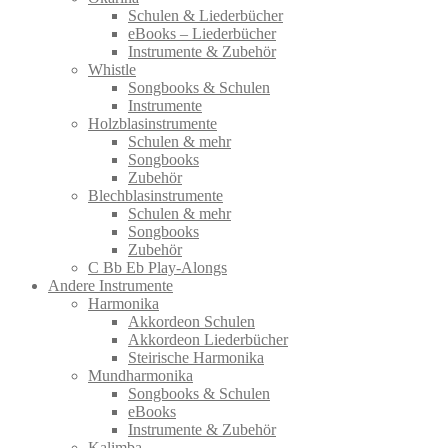
Schulen & Liederbücher
eBooks – Liederbücher
Instrumente & Zubehör
Whistle
Songbooks & Schulen
Instrumente
Holzblasinstrumente
Schulen & mehr
Songbooks
Zubehör
Blechblasinstrumente
Schulen & mehr
Songbooks
Zubehör
C Bb Eb Play-Alongs
Andere Instrumente
Harmonika
Akkordeon Schulen
Akkordeon Liederbücher
Steirische Harmonika
Mundharmonika
Songbooks & Schulen
eBooks
Instrumente & Zubehör
Kalimba