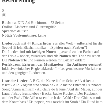
Beschreibung
0
(
0
)
Buch:
ca. DIN A4 Hochformat, 72 Seiten
Online:
Liedtexte und Gitarrengriffe
Sprache:
deutsch
Nötige Vorkenntnisse:
keine
Liederbuch
mit 44
Kinderlieder
aus aller Welt – aufbereitet für die
Seydel
Triola
Blasharmonika –
„Spielen nach Farben“!
Die Lieder sind
mit farbigen Noten
– passend zu den Farben auf
der Triola – notiert, zusätzlich sind
die Namen der Töne
zu sehen.
Die
Notenwerte
und Pausen werden mit Bildern erklärt.
Perfekt zum Erlernen der Musiknoten – für Anfänger geeignet!
Inklusive einfacher Begleitakkorde für das gemeinsame Musizieren
und den gängigen Liedtexten.
Liste der Lieder:
A B C, die Katze lief im Schnee / A tisket, a
tasket / Alle Vöglein sind schon da / Alle meine Entchen / Alphabet
Song / Aram sam sam / Au claire de la lune / Auf der Mauer, auf der
Lauer / Baby Bumblebee / Backe, backe Kuchen / Der Kuckuck
und der Esel / Die Affen rasen durch den Wald / Drei Chinesen mit
dem Kontrabass / Eia popeia, was raschelt im Stroh / Ein Hund kam