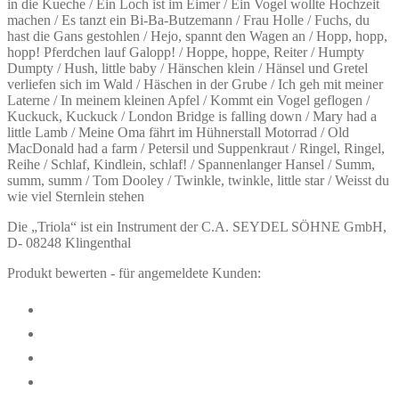
in die Kueche / Ein Loch ist im Eimer / Ein Vogel wollte Hochzeit
machen / Es tanzt ein Bi-Ba-Butzemann / Frau Holle / Fuchs, du
hast die Gans gestohlen / Hejo, spannt den Wagen an / Hopp, hopp,
hopp! Pferdchen lauf Galopp! / Hoppe, hoppe, Reiter / Humpty
Dumpty / Hush, little baby / Hänschen klein / Hänsel und Gretel
verliefen sich im Wald / Häschen in der Grube / Ich geh mit meiner
Laterne / In meinem kleinen Apfel / Kommt ein Vogel geflogen /
Kuckuck, Kuckuck / London Bridge is falling down / Mary had a
little Lamb / Meine Oma fährt im Hühnerstall Motorrad / Old
MacDonald had a farm / Petersil und Suppenkraut / Ringel, Ringel,
Reihe / Schlaf, Kindlein, schlaf! / Spannenlanger Hansel / Summ,
summ, summ / Tom Dooley / Twinkle, twinkle, little star / Weisst du
wie viel Sternlein stehen
Die „Triola“ ist ein Instrument der C.A. SEYDEL SÖHNE GmbH,
D- 08248 Klingenthal
Produkt bewerten - für angemeldete Kunden: