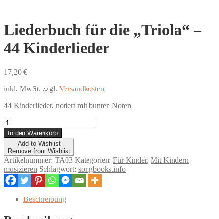
Liederbuch für die „Triola“ –
44 Kinderlieder
17,20
€
inkl. MwSt.
zzgl.
Versandkosten
44 Kinderlieder, notiert mit bunten Noten
Liederbuch
für
In den Warenkorb
die
Add to Wishlist
„Triola“
Remove from Wishlist
–
Artikelnummer:
TA03
Kategorien:
Für Kinder
,
Mit Kindern
44
musizieren
Schlagwort:
songbooks.info
Kinderlieder
Menge
Beschreibung