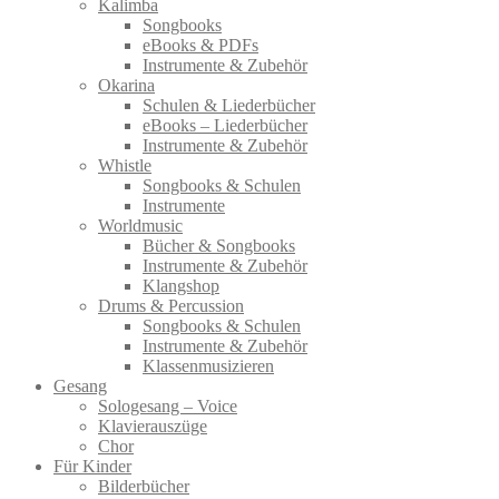
Kalimba
Songbooks
eBooks & PDFs
Instrumente & Zubehör
Okarina
Schulen & Liederbücher
eBooks – Liederbücher
Instrumente & Zubehör
Whistle
Songbooks & Schulen
Instrumente
Worldmusic
Bücher & Songbooks
Instrumente & Zubehör
Klangshop
Drums & Percussion
Songbooks & Schulen
Instrumente & Zubehör
Klassenmusizieren
Gesang
Sologesang – Voice
Klavierauszüge
Chor
Für Kinder
Bilderbücher