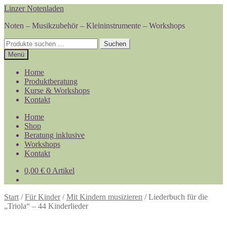
Zur
Zum
Linzer Notenladen
Navigation
Inhalt
Noten – Musikzubehör – Kleininstrumente – Workshops
springen
springen
Suchen
Suchen
nach:
Menü
Home
Produktberatung
Kurse & Workshops
Kontakt
Home
Shop
Beratung inklusive
Workshops
Kontakt
0,00
€
0 Artikel
Start
/
Für Kinder
/
Mit Kindern musizieren
/
Liederbuch für die
„Triola“ – 44 Kinderlieder