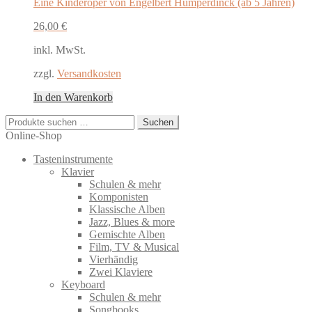
Eine Kinderoper von Engelbert Humperdinck (ab 5 Jahren)
26,00
€
inkl. MwSt.
zzgl.
Versandkosten
In den Warenkorb
Suchen
Suchen
nach:
Online-Shop
Tasteninstrumente
Klavier
Schulen & mehr
Komponisten
Klassische Alben
Jazz, Blues & more
Gemischte Alben
Film, TV & Musical
Vierhändig
Zwei Klaviere
Keyboard
Schulen & mehr
Songbooks