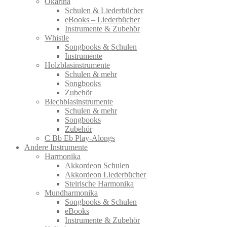
Okarina
Schulen & Liederbücher
eBooks – Liederbücher
Instrumente & Zubehör
Whistle
Songbooks & Schulen
Instrumente
Holzblasinstrumente
Schulen & mehr
Songbooks
Zubehör
Blechblasinstrumente
Schulen & mehr
Songbooks
Zubehör
C Bb Eb Play-Alongs
Andere Instrumente
Harmonika
Akkordeon Schulen
Akkordeon Liederbücher
Steirische Harmonika
Mundharmonika
Songbooks & Schulen
eBooks
Instrumente & Zubehör