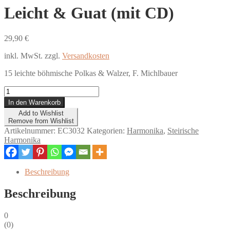
Leicht & Guat (mit CD)
29,90
€
inkl. MwSt.
zzgl.
Versandkosten
15 leichte böhmische Polkas & Walzer, F. Michlbauer
Leicht
&
In den Warenkorb
Guat
Add to Wishlist
(mit
Remove from Wishlist
CD)
Artikelnummer:
EC3032
Kategorien:
Harmonika
,
Steirische
Menge
Harmonika
Beschreibung
Beschreibung
0
(
0
)