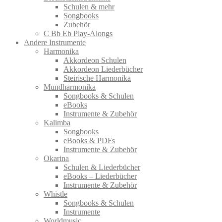
Schulen & mehr
Songbooks
Zubehör
C Bb Eb Play-Alongs
Andere Instrumente
Harmonika
Akkordeon Schulen
Akkordeon Liederbücher
Steirische Harmonika
Mundharmonika
Songbooks & Schulen
eBooks
Instrumente & Zubehör
Kalimba
Songbooks
eBooks & PDFs
Instrumente & Zubehör
Okarina
Schulen & Liederbücher
eBooks – Liederbücher
Instrumente & Zubehör
Whistle
Songbooks & Schulen
Instrumente
Worldmusic