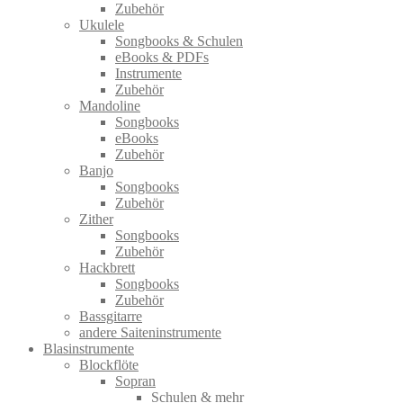
Zubehör
Ukulele
Songbooks & Schulen
eBooks & PDFs
Instrumente
Zubehör
Mandoline
Songbooks
eBooks
Zubehör
Banjo
Songbooks
Zubehör
Zither
Songbooks
Zubehör
Hackbrett
Songbooks
Zubehör
Bassgitarre
andere Saiteninstrumente
Blasinstrumente
Blockflöte
Sopran
Schulen & mehr