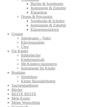
Bücher & Songbooks
Instrumente & Zubehör
Klangshop
Drums & Percussion
Songbooks & Schulen
Instrumente & Zubehör
Klassenmusizieren
Gesang
Sologesang – Voice
Klavierauszüge
Chor
Für Kinder
Bilderbücher
Kindermusicals
Mit Kindern musizieren
Instrumente für Kinder
Boutique
Spieluhren
Kleine Besonderheiten
Taschenpartituren
Bücher
BESTE RESTE
Mein Konto
Meine Wunschliste
Warenkorb