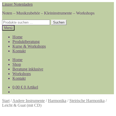
Zur
Zum
Linzer Notenladen
Navigation
Inhalt
Noten – Musikzubehör – Kleininstrumente – Workshops
springen
springen
Suchen
Suchen
nach:
Menü
Home
Produktberatung
Kurse & Workshops
Kontakt
Home
Shop
Beratung inklusive
Workshops
Kontakt
0,00
€
0 Artikel
Start
/
Andere Instrumente
/
Harmonika
/
Steirische Harmonika
/
Leicht & Guat (mit CD)