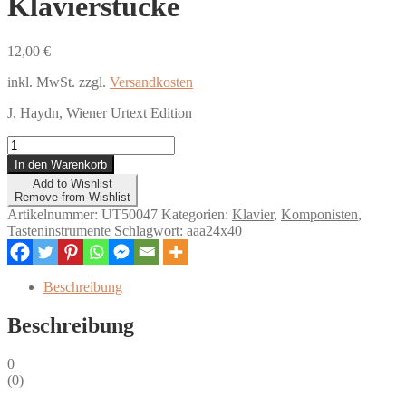
Klavierstücke
12,00
€
inkl. MwSt.
zzgl.
Versandkosten
J. Haydn, Wiener Urtext Edition
Klavierstücke
Menge
In den Warenkorb
Add to Wishlist
Remove from Wishlist
Artikelnummer:
UT50047
Kategorien:
Klavier
,
Komponisten
,
Tasteninstrumente
Schlagwort:
aaa24x40
Beschreibung
Beschreibung
0
(
0
)