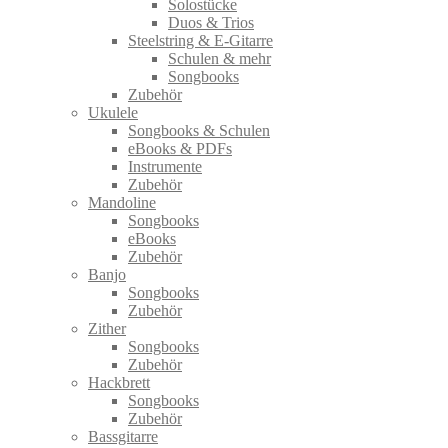
Solostücke
Duos & Trios
Steelstring & E-Gitarre
Schulen & mehr
Songbooks
Zubehör
Ukulele
Songbooks & Schulen
eBooks & PDFs
Instrumente
Zubehör
Mandoline
Songbooks
eBooks
Zubehör
Banjo
Songbooks
Zubehör
Zither
Songbooks
Zubehör
Hackbrett
Songbooks
Zubehör
Bassgitarre