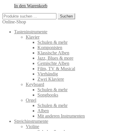
In den Warenkorb
Suchen
Suchen
nach:
Online-Shop
Tasteninstrumente
Klavier
Schulen & mehr
Komponisten
Klassische Alben
Jazz, Blues & more
Gemischte Alben
Film, TV & Musical
Vierhändig
Zwei Klaviere
Keyboard
Schulen & mehr
Songbooks
Orgel
Schulen & mehr
Alben
Mit anderen Instrumenten
Streichinstrumente
Violine