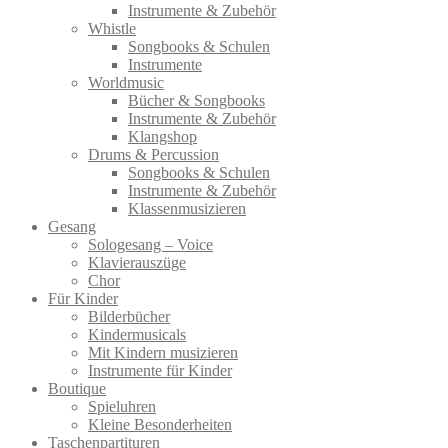
Instrumente & Zubehör
Whistle
Songbooks & Schulen
Instrumente
Worldmusic
Bücher & Songbooks
Instrumente & Zubehör
Klangshop
Drums & Percussion
Songbooks & Schulen
Instrumente & Zubehör
Klassenmusizieren
Gesang
Sologesang – Voice
Klavierauszüge
Chor
Für Kinder
Bilderbücher
Kindermusicals
Mit Kindern musizieren
Instrumente für Kinder
Boutique
Spieluhren
Kleine Besonderheiten
Taschenpartituren