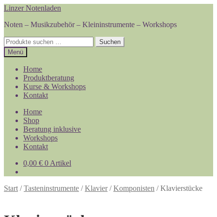
Zur
Zum
Linzer Notenladen
Navigation
Inhalt
Noten – Musikzubehör – Kleininstrumente – Workshops
springen
springen
Suchen
Suchen
nach:
Menü
Home
Produktberatung
Kurse & Workshops
Kontakt
Home
Shop
Beratung inklusive
Workshops
Kontakt
0,00
€
0 Artikel
Start
/
Tasteninstrumente
/
Klavier
/
Komponisten
/
Klavierstücke